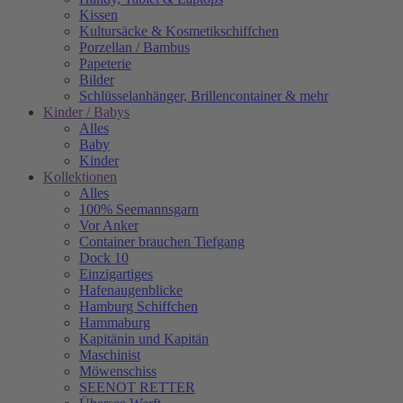
Kissen
Kultursäcke & Kosmetikschiffchen
Porzellan / Bambus
Papeterie
Bilder
Schlüsselanhänger, Brillencontainer & mehr
Kinder / Babys
Alles
Baby
Kinder
Kollektionen
Alles
100% Seemannsgarn
Vor Anker
Container brauchen Tiefgang
Dock 10
Einzigartiges
Hafenaugen­blicke
Hamburg Schiffchen
Hammaburg
Kapitänin und Kapitän
Maschinist
Möwenschiss
SEENOT RETTER