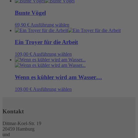
Produkt
können
weist
auf
mehrere
Bunte Vögel
der
Varianten
Produktseite
auf.
Dieses
69,90
€
Ausführung wählen
gewählt
Die
Produkt
werden
Optionen
weist
können
mehrere
Ein Troyer für die Arbeit
auf
Varianten
der
auf.
Dieses
109,00
€
Ausführung wählen
Produktseite
Die
Produkt
gewählt
Optionen
weist
werden
können
mehrere
auf
Varianten
Wenn es kühler wird am Wasser…
der
auf.
Produktseite
Die
Dieses
109,00
€
Ausführung wählen
gewählt
Optionen
Produkt
werden
können
weist
auf
mehrere
der
Kontakt
Varianten
Produktseite
auf.
gewählt
Die
Ditmar-Koel-Str. 19
werden
Optionen
20459 Hamburg
können
und