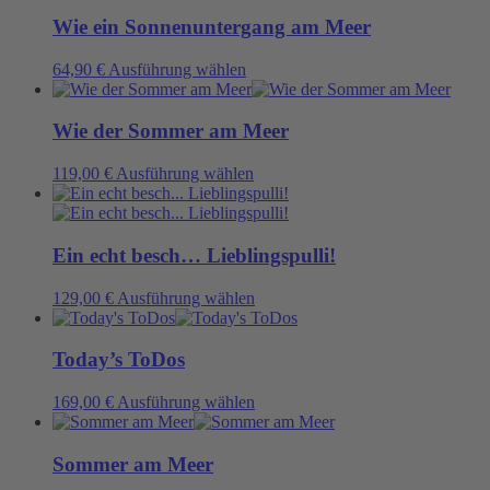
mehrere
auf
Varianten
Wie ein Sonnenuntergang am Meer
der
auf.
Produktseite
Die
Dieses
64,90
€
Ausführung wählen
gewählt
Optionen
Produkt
werden
können
weist
auf
mehrere
Wie der Sommer am Meer
der
Varianten
Produktseite
auf.
Dieses
119,00
€
Ausführung wählen
gewählt
Die
Produkt
werden
Optionen
weist
können
mehrere
auf
Varianten
Ein echt besch… Lieblingspulli!
der
auf.
Produktseite
Die
Dieses
129,00
€
Ausführung wählen
gewählt
Optionen
Produkt
werden
können
weist
auf
mehrere
Today’s ToDos
der
Varianten
Produktseite
auf.
Dieses
169,00
€
Ausführung wählen
gewählt
Die
Produkt
werden
Optionen
weist
können
mehrere
Sommer am Meer
auf
Varianten