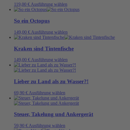
der
auf.
Dieses
119,00
€
Ausführung wählen
Produktseite
Die
Produkt
gewählt
Optionen
weist
werden
können
mehrere
So ein Octopus
auf
Varianten
der
auf.
Dieses
149,00
€
Ausführung wählen
Produktseite
Die
Produkt
gewählt
Optionen
weist
werden
können
mehrere
Kraken sind Tintenfische
auf
Varianten
der
auf.
Dieses
149,00
€
Ausführung wählen
Produktseite
Die
Produkt
gewählt
Optionen
weist
werden
können
mehrere
auf
Varianten
Lieber zu Land als zu Wasser?!
der
auf.
Produktseite
Die
Dieses
69,90
€
Ausführung wählen
gewählt
Optionen
Produkt
werden
können
weist
auf
mehrere
der
Varianten
Steuer, Takelung und Ankergerät
Produktseite
auf.
gewählt
Die
Dieses
59,90
€
Ausführung wählen
werden
Optionen