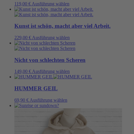
der
auf.
Dieses
119,00
€
Ausführung wählen
Produktseite
Die
Produkt
gewählt
Optionen
weist
werden
können
mehrere
auf
Varianten
Kunst ist schön, macht aber viel Arbeit.
der
auf.
Produktseite
Die
Dieses
229,00
€
Ausführung wählen
gewählt
Optionen
Produkt
werden
können
weist
auf
mehrere
der
Varianten
Nicht von schlechten Scheren
Produktseite
auf.
gewählt
Die
Dieses
149,00
€
Ausführung wählen
werden
Optionen
Produkt
können
weist
auf
mehrere
HUMMER GEIL
der
Varianten
Produktseite
auf.
Dieses
69,90
€
Ausführung wählen
gewählt
Die
Produkt
werden
Optionen
weist
können
mehrere
auf
Varianten
der
auf.
Produktseite
Die