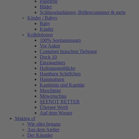
Papeterie
Bilder
Schlüsselanhänger, Brillencontainer & mehr
Kinder / Babys
Baby
Kinder
Kollektionen
100% Seemannsgarn
Vor Anker
Container brauchen Tiefgang
Dock 10
Einzigartiges
Hafenaugen­blicke
Hamburg Schiffchen
Hammaburg
Kapitänin und Kapitän
Maschinist
Möwenschiss
SEENOT RETTER
Übersee Werft
Auf dem Wasser
Making of
Wie alles begann
Aus dem Atelier
Der Künstler