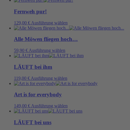
weist
mehrere
Fernweh pur!
Varianten
auf.
Dieses
129,00
€
Ausführung wählen
Die
Produkt
Optionen
weist
können
mehrere
Alle Möwen fliegen hoch…
auf
Varianten
der
auf.
Dieses
59,90
€
Ausführung wählen
Produktseite
Die
Produkt
gewählt
Optionen
weist
werden
können
mehrere
LÄUFT bei ihm
auf
Varianten
der
auf.
Dieses
119,00
€
Ausführung wählen
Produktseite
Die
Produkt
gewählt
Optionen
weist
werden
können
mehrere
Art is for everybody
auf
Varianten
der
auf.
Dieses
149,00
€
Ausführung wählen
Produktseite
Die
Produkt
gewählt
Optionen
weist
werden
können
mehrere
LÄUFT bei uns
auf
Varianten