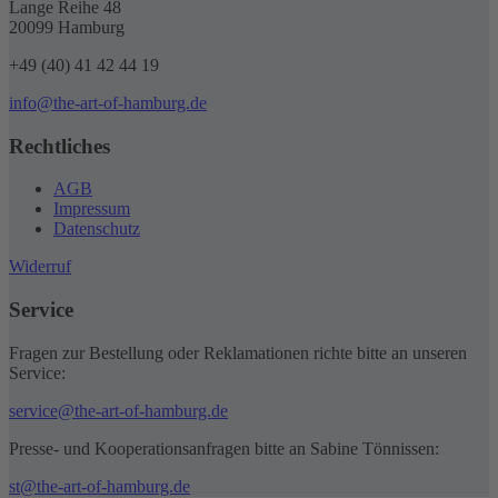
auf
Lange Reihe 48
der
20099 Hamburg
Produktseite
gewählt
+49 (40) 41 42 44 19
werden
info@the-art-of-hamburg.de
Rechtliches
AGB
Impressum
Datenschutz
Widerruf
Service
Fragen zur Bestellung oder Reklamationen richte bitte an unseren
Service:
service@the-art-of-hamburg.de
Presse- und Kooperationsanfragen bitte an Sabine Tönnissen:
st@the-art-of-hamburg.de