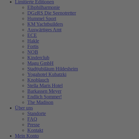
Limitierte Editionen
Elbphilharmonie
DGzRS Die Seenotretter
Hummel Sport
KM Yachtbuilders
Auswärtiges Amt
ECE
Hakle
Fortis
NOB
Kinderclub
Magu GmbH
Stadtjubiläum Hildesheim
Yogahotel Kubatzki
Knoblauch
Stella Maris Hotel
Barkassen Meyer
Endlich Sommer!
The Madison
Über uns
Standorte
FAQ
Presse
Kontakt
Mein Konto