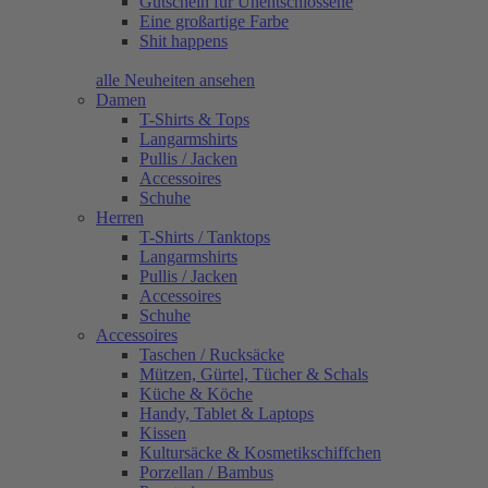
Gutschein für Unentschlossene
Eine großartige Farbe
Shit happens
alle Neuheiten ansehen
Damen
T-Shirts & Tops
Langarmshirts
Pullis / Jacken
Accessoires
Schuhe
Herren
T-Shirts / Tanktops
Langarmshirts
Pullis / Jacken
Accessoires
Schuhe
Accessoires
Taschen / Rucksäcke
Mützen, Gürtel, Tücher & Schals
Küche & Köche
Handy, Tablet & Laptops
Kissen
Kultursäcke & Kosmetikschiffchen
Porzellan / Bambus