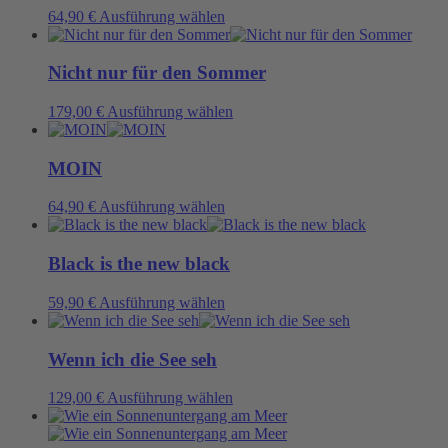
auf.
Dieses
64,90
€
Ausführung wählen
Die
Produkt
Optionen
weist
können
mehrere
Nicht nur für den Sommer
auf
Varianten
der
auf.
Dieses
179,00
€
Ausführung wählen
Produktseite
Die
Produkt
gewählt
Optionen
weist
werden
können
mehrere
MOIN
auf
Varianten
der
auf.
Dieses
64,90
€
Ausführung wählen
Produktseite
Die
Produkt
gewählt
Optionen
weist
werden
können
mehrere
Black is the new black
auf
Varianten
der
auf.
Dieses
59,90
€
Ausführung wählen
Produktseite
Die
Produkt
gewählt
Optionen
weist
werden
können
mehrere
Wenn ich die See seh
auf
Varianten
der
auf.
Dieses
129,00
€
Ausführung wählen
Produktseite
Die
Produkt
gewählt
Optionen
weist
werden
können