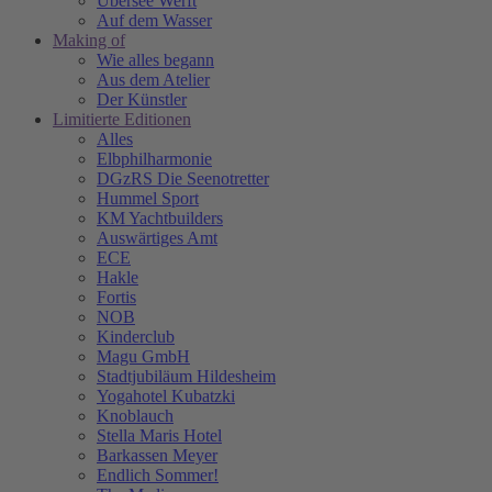
Übersee Werft
Auf dem Wasser
Making of
Wie alles begann
Aus dem Atelier
Der Künstler
Limitierte Editionen
Alles
Elbphilharmonie
DGzRS Die Seenotretter
Hummel Sport
KM Yachtbuilders
Auswärtiges Amt
ECE
Hakle
Fortis
NOB
Kinderclub
Magu GmbH
Stadtjubiläum Hildesheim
Yogahotel Kubatzki
Knoblauch
Stella Maris Hotel
Barkassen Meyer
Endlich Sommer!