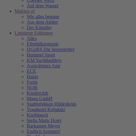
Übersee Werft
Auf dem Wasser
Making of
Wie alles begann
Aus dem Atelier
Der Künstler
Limitierte Editionen
Alles
Elbphilharmonie
DGzRS Die Seenotretter
Hummel Sport
KM Yachtbuilders
Auswärtiges Amt
ECE
Hakle
Fortis
NOB
Kinderclub
Magu GmbH
Stadtjubiläum Hildesheim
Yogahotel Kubatzki
Knoblauch
Stella Maris Hotel
Barkassen Meyer
Endlich Sommer!