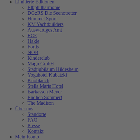
Limitierte Editionen
Elbphilharmonie
DGzRS Die Seenotretter
Hummel Sport
KM Yachtbuilders
Auswärtiges Amt
ECE
Hakle
Fortis
NOB
Kinderclub
Magu GmbH
Stadtjubiläum Hildesheim
Yogahotel Kubatzki
Knoblauch
Stella Maris Hotel
Barkassen Meyer
Endlich Sommer!
The Madison
Über uns
Standorte
FAQ
Presse
Kontakt
Mein Konto