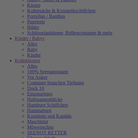
Kissen
Kultursäcke & Kosmetikschiffchen
Porzellan / Bambus
Papeterie
Bilder
Schlüsselanhänger, Brillencontainer & mehr
Kinder / Babys
Alles
Baby
Kinder
Kollektionen
Alles
100% Seemannsgarn
Vor Anker
Container brauchen Tiefgang
Dock 10
Einzigartiges
Hafenaugen­blicke
Hamburg Schiffchen
Hammaburg
Kapitänin und Kapitän
Maschinist
Möwenschiss
SEENOT RETTER