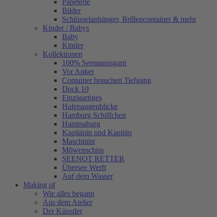
Papeterie
Bilder
Schlüsselanhänger, Brillencontainer & mehr
Kinder / Babys
Baby
Kinder
Kollektionen
100% Seemannsgarn
Vor Anker
Container brauchen Tiefgang
Dock 10
Einzigartiges
Hafenaugen­blicke
Hamburg Schiffchen
Hammaburg
Kapitänin und Kapitän
Maschinist
Möwenschiss
SEENOT RETTER
Übersee Werft
Auf dem Wasser
Making of
Wie alles begann
Aus dem Atelier
Der Künstler