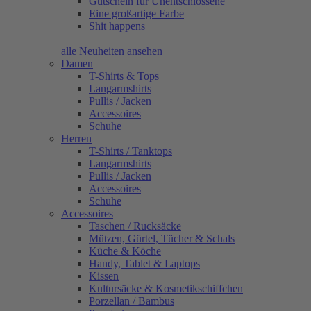
Gutschein für Unentschlossene
Eine großartige Farbe
Shit happens
alle Neuheiten ansehen
Damen
T-Shirts & Tops
Langarmshirts
Pullis / Jacken
Accessoires
Schuhe
Herren
T-Shirts / Tanktops
Langarmshirts
Pullis / Jacken
Accessoires
Schuhe
Accessoires
Taschen / Rucksäcke
Mützen, Gürtel, Tücher & Schals
Küche & Köche
Handy, Tablet & Laptops
Kissen
Kultursäcke & Kosmetikschiffchen
Porzellan / Bambus