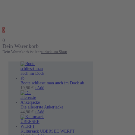
0
0
Dein Warenkorb
Dein Warenkorb ist leer
zurück um Shop
Boote schliesst man auch im Dock ab
19,90
€
+
Add
Die allererste Ankerjacke
Dieses
44,90
€
+
Add
Produkt
weist
mehrere
Varianten
Kultursack ÜBERSEE WERFT