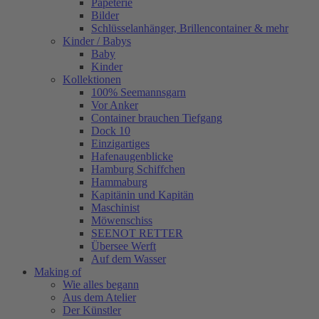
Papeterie
Bilder
Schlüsselanhänger, Brillencontainer & mehr
Kinder / Babys
Baby
Kinder
Kollektionen
100% Seemannsgarn
Vor Anker
Container brauchen Tiefgang
Dock 10
Einzigartiges
Hafenaugen­blicke
Hamburg Schiffchen
Hammaburg
Kapitänin und Kapitän
Maschinist
Möwenschiss
SEENOT RETTER
Übersee Werft
Auf dem Wasser
Making of
Wie alles begann
Aus dem Atelier
Der Künstler