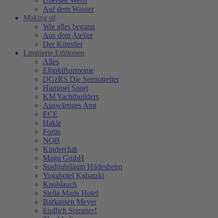
Übersee Werft
Auf dem Wasser
Making of
Wie alles begann
Aus dem Atelier
Der Künstler
Limitierte Editionen
Alles
Elbphilharmonie
DGzRS Die Seenotretter
Hummel Sport
KM Yachtbuilders
Auswärtiges Amt
ECE
Hakle
Fortis
NOB
Kinderclub
Magu GmbH
Stadtjubiläum Hildesheim
Yogahotel Kubatzki
Knoblauch
Stella Maris Hotel
Barkassen Meyer
Endlich Sommer!