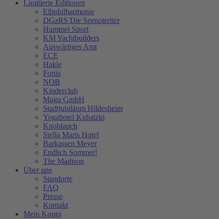
Limitierte Editionen
Elbphilharmonie
DGzRS Die Seenotretter
Hummel Sport
KM Yachtbuilders
Auswärtiges Amt
ECE
Hakle
Fortis
NOB
Kinderclub
Magu GmbH
Stadtjubiläum Hildesheim
Yogahotel Kubatzki
Knoblauch
Stella Maris Hotel
Barkassen Meyer
Endlich Sommer!
The Madison
Über uns
Standorte
FAQ
Presse
Kontakt
Mein Konto