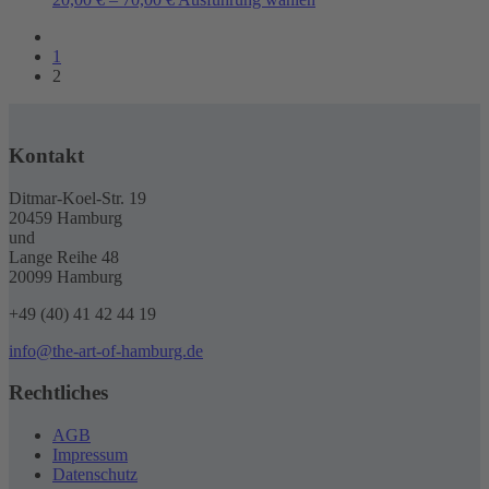
gewählt
Die
Produkt
werden
Optionen
weist
können
1
mehrere
auf
2
Varianten
der
auf.
Produktseite
Die
gewählt
Optionen
werden
Kontakt
können
auf
der
Ditmar-Koel-Str. 19
Produktseite
20459 Hamburg
gewählt
und
werden
Lange Reihe 48
20099 Hamburg
+49 (40) 41 42 44 19
info@the-art-of-hamburg.de
Rechtliches
AGB
Impressum
Datenschutz