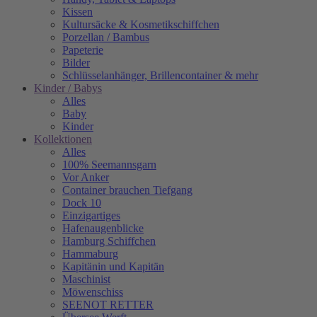
Kissen
Kultursäcke & Kosmetikschiffchen
Porzellan / Bambus
Papeterie
Bilder
Schlüsselanhänger, Brillencontainer & mehr
Kinder / Babys
Alles
Baby
Kinder
Kollektionen
Alles
100% Seemannsgarn
Vor Anker
Container brauchen Tiefgang
Dock 10
Einzigartiges
Hafenaugen­blicke
Hamburg Schiffchen
Hammaburg
Kapitänin und Kapitän
Maschinist
Möwenschiss
SEENOT RETTER