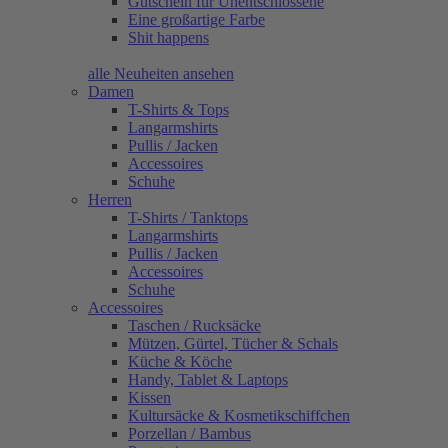
Gutschein für Unentschlossene
Eine großartige Farbe
Shit happens
alle Neuheiten ansehen
Damen
T-Shirts & Tops
Langarmshirts
Pullis / Jacken
Accessoires
Schuhe
Herren
T-Shirts / Tanktops
Langarmshirts
Pullis / Jacken
Accessoires
Schuhe
Accessoires
Taschen / Rucksäcke
Mützen, Gürtel, Tücher & Schals
Küche & Köche
Handy, Tablet & Laptops
Kissen
Kultursäcke & Kosmetikschiffchen
Porzellan / Bambus