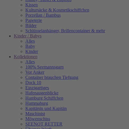
Kissen
Kultursäcke & Kosmetikschiffchen
Porzellan / Bambus
Papeterie
Bilder
Schlüsselanhänger, Brillencontainer & mehr
Kinder / Babys
Alles
Baby
Kinder
Kollektionen
Alles
100% Seemannsgarn
Vor Anker
Container brauchen Tiefgang
Dock 10
Einzigartiges
Hafenaugen­blicke
Hamburg Schiffchen
Hammaburg
Kapitänin und Kapitän
Maschinist
Möwenschiss
SEENOT RETTER