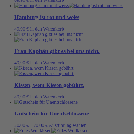
69,90
€
In den Warenkorb
Hamburg ist rot und weiss
49,90
€
In den Warenkorb
Frau Kapitän gibt es bei uns nicht.
49,90
€
In den Warenkorb
Kissen, wem Kissen gebührt.
49,90
€
In den Warenkorb
Gutschein für Unentschlossene
Dieses
20,00
€
–
70,00
€
Ausführung wählen
Produkt