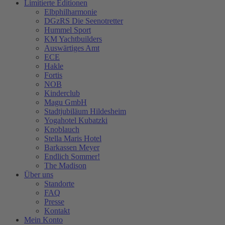
Limitierte Editionen
Elbphilharmonie
DGzRS Die Seenotretter
Hummel Sport
KM Yachtbuilders
Auswärtiges Amt
ECE
Hakle
Fortis
NOB
Kinderclub
Magu GmbH
Stadtjubiläum Hildesheim
Yogahotel Kubatzki
Knoblauch
Stella Maris Hotel
Barkassen Meyer
Endlich Sommer!
The Madison
Über uns
Standorte
FAQ
Presse
Kontakt
Mein Konto