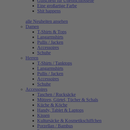
Gutschein für Unentschlossene
Eine großartige Farbe
Shit happens
alle Neuheiten ansehen
Damen
T-Shirts & Tops
Langarmshirts
Pullis / Jacken
Accessoires
Schuhe
Herren
T-Shirts / Tanktops
Langarmshirts
Pullis / Jacken
Accessoires
Schuhe
Accessoires
Taschen / Rucksäcke
Mützen, Gürtel, Tücher & Schals
Küche & Köche
Handy, Tablet & Laptops
Kissen
Kultursäcke & Kosmetikschiffchen
Porzellan / Bambus