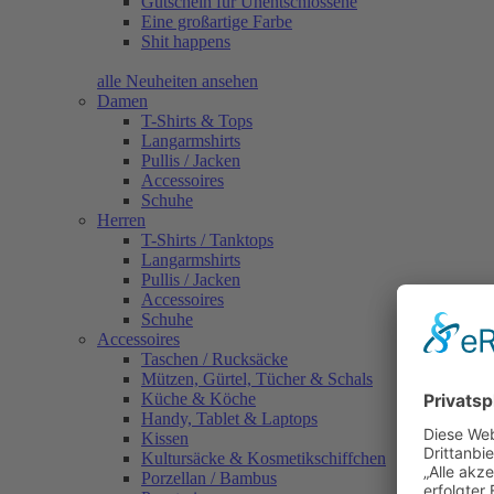
Gutschein für Unentschlossene
Eine großartige Farbe
Shit happens
alle Neuheiten ansehen
Damen
T-Shirts & Tops
Langarmshirts
Pullis / Jacken
Accessoires
Schuhe
Herren
T-Shirts / Tanktops
Langarmshirts
Pullis / Jacken
Accessoires
Schuhe
Accessoires
Taschen / Rucksäcke
Mützen, Gürtel, Tücher & Schals
Küche & Köche
Handy, Tablet & Laptops
Kissen
Kultursäcke & Kosmetikschiffchen
Porzellan / Bambus