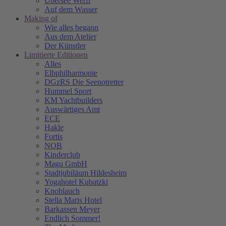
Übersee Werft
Auf dem Wasser
Making of
Wie alles begann
Aus dem Atelier
Der Künstler
Limitierte Editionen
Alles
Elbphilharmonie
DGzRS Die Seenotretter
Hummel Sport
KM Yachtbuilders
Auswärtiges Amt
ECE
Hakle
Fortis
NOB
Kinderclub
Magu GmbH
Stadtjubiläum Hildesheim
Yogahotel Kubatzki
Knoblauch
Stella Maris Hotel
Barkassen Meyer
Endlich Sommer!