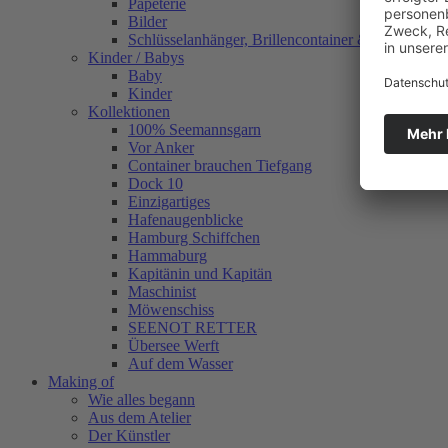
Papeterie
Bilder
Schlüsselanhänger, Brillencontainer & mehr
Kinder / Babys
Baby
Kinder
Kollektionen
100% Seemannsgarn
Vor Anker
Container brauchen Tiefgang
Dock 10
Einzigartiges
Hafenaugen­blicke
Hamburg Schiffchen
Hammaburg
Kapitänin und Kapitän
Maschinist
Möwenschiss
SEENOT RETTER
Übersee Werft
Auf dem Wasser
Making of
Wie alles begann
Aus dem Atelier
Der Künstler