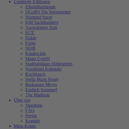
Limitierte Editionen
Elbphilharmonie
DGzRS Die Seenotretter
Hummel Sport
KM Yachtbuilders
Auswärtiges Amt
ECE
Hakle
Fortis
NOB
Kinderclub
Magu GmbH
Stadtjubiläum Hildesheim
Yogahotel Kubatzki
Knoblauch
Stella Maris Hotel
Barkassen Meyer
Endlich Sommer!
The Madison
Über uns
Standorte
FAQ
Presse
Kontakt
Mein Konto