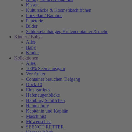
Kissen
Kultursäcke & Kosmetikschiffchen
Porzellan / Bambus
Papeterie
Bilder
Schlüsselanhänger, Brillencontainer & mehr
Kinder / Babys
Alles
Baby
Kinder
Kollektionen
Alles
100% Seemannsgarn
Vor Anker
Container brauchen Tiefgang
Dock 10
Einzigartiges
Hafenaugen­blicke
Hamburg Schiffchen
Hammaburg
Kapitänin und Kapitän
Maschinist
Möwenschiss
SEENOT RETTER