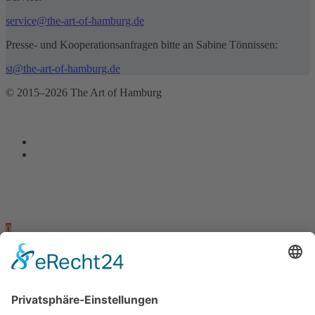
service@the-art-of-hamburg.de
Presse- und Kooperationsanfragen bitte an Sabine Tönnissen:
st@the-art-of-hamburg.de
© 2015–2026 The Art of Hamburg
0
0
Dein Warenkorb
Dein Warenkorb ist leer
zurück um Shop