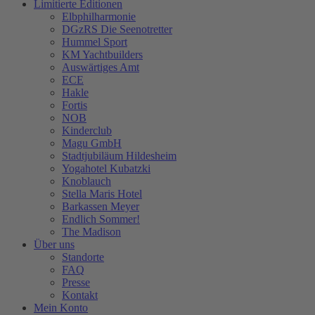
Limitierte Editionen
Elbphilharmonie
DGzRS Die Seenotretter
Hummel Sport
KM Yachtbuilders
Auswärtiges Amt
ECE
Hakle
Fortis
NOB
Kinderclub
Magu GmbH
Stadtjubiläum Hildesheim
Yogahotel Kubatzki
Knoblauch
Stella Maris Hotel
Barkassen Meyer
Endlich Sommer!
The Madison
Über uns
Standorte
FAQ
Presse
Kontakt
Mein Konto