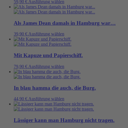
Dieses
59,90
€
Ausführung wählen
Produkt
weist
mehrere
Varianten
Als James Dean damals in Hamburg war…
auf.
Die
Dieses
39,90
€
Ausführung wählen
Optionen
Produkt
können
weist
auf
mehrere
der
Varianten
Mit Kapuze und Papierschiff.
Produktseite
auf.
gewählt
Die
Dieses
79,90
€
Ausführung wählen
werden
Optionen
Produkt
können
weist
auf
mehrere
der
Varianten
In blau hamma die auch, die Burg.
Produktseite
auf.
gewählt
Die
Dieses
44,90
€
Ausführung wählen
werden
Optionen
Produkt
können
weist
auf
mehrere
der
Varianten
Lässiger kann man Hamburg nicht tragen.
Produktseite
auf.
gewählt