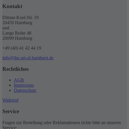
der
Kontakt
Produktseite
gewählt
werden
Ditmar-Koel-Str. 19
20459 Hamburg
und
Lange Reihe 48
20099 Hamburg
+49 (40) 41 42 44 19
info@the-art-of-hamburg.de
Rechtliches
AGB
Impressum
Datenschutz
Widerruf
Service
Fragen zur Bestellung oder Reklamationen richte bitte an unseren
Service: