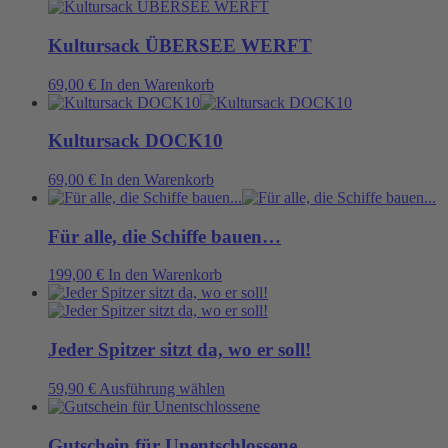
können
auf
der
Kultursack ÜBERSEE WERFT
Produktseite
gewählt
69,00
€
In den Warenkorb
werden
Kultursack DOCK10
69,00
€
In den Warenkorb
Für alle, die Schiffe bauen…
199,00
€
In den Warenkorb
Jeder Spitzer sitzt da, wo er soll!
Dieses
59,90
€
Ausführung wählen
Produkt
weist
mehrere
Gutschein für Unentschlossene