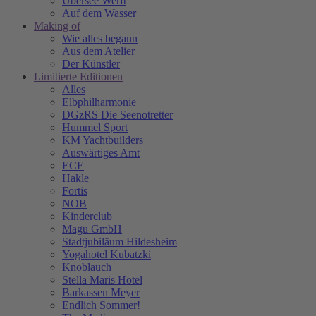
Übersee Werft
Auf dem Wasser
Making of
Wie alles begann
Aus dem Atelier
Der Künstler
Limitierte Editionen
Alles
Elbphilharmonie
DGzRS Die Seenotretter
Hummel Sport
KM Yachtbuilders
Auswärtiges Amt
ECE
Hakle
Fortis
NOB
Kinderclub
Magu GmbH
Stadtjubiläum Hildesheim
Yogahotel Kubatzki
Knoblauch
Stella Maris Hotel
Barkassen Meyer
Endlich Sommer!