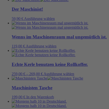
werden
können
weist
auf
mehrere
Der Maschinist!
der
Varianten
Produktseite
auf.
Dieses
59,90
€
Ausführung wählen
gewählt
Die
Produkt
werden
Optionen
weist
können
mehrere
auf
Varianten
Wenns im Maschinenraum mal ungemütlich ist.
der
auf.
Produktseite
Die
Dieses
119,00
€
Ausführung wählen
gewählt
Optionen
Produkt
werden
können
weist
auf
mehrere
der
Varianten
Echte Kerle benutzen keine Rollkoffer.
Produktseite
auf.
gewählt
Die
Dieses
259,00
€
–
269,00
€
Ausführung wählen
werden
Optionen
Produkt
können
weist
auf
mehrere
Maschinisten Tasche
der
Varianten
Produktseite
auf.
199,00
€
In den Warenkorb
gewählt
Die
werden
Optionen
können