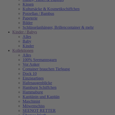
Kissen
Kultursäcke & Kosmetikschiffchen
Porzellan / Bambus
Papeterie
Bilder
Schlüsselanhänger, Brillencontainer & mehr
Kinder / Babys
Alles
Baby
Kinder
Kollektionen
Alles
100% Seemannsgarn
Vor Anker
Container brauchen Tiefgang
Dock 10
Einzigartiges
Hafenaugen­blicke
Hamburg Schiffchen
Hammaburg
Kapitänin und Kapitän
Maschinist
Möwenschiss
SEENOT RETTER