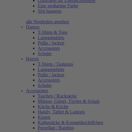
Gutschein für Unentschlossene
Eine großartige Farbe
Shit happens
alle Neuheiten ansehen
Damen
T-Shirts & Tops
Langarmshirts
Pullis / Jacken
Accessoires
Schuhe
Herren
T-Shirts / Tanktops
Langarmshirts
Pullis / Jacken
Accessoires
Schuhe
Accessoires
Taschen / Rucksäcke
Mützen, Gürtel, Tücher & Schals
Küche & Köche
Handy, Tablet & Laptops
Kissen
Kultursäcke & Kosmetikschiffchen
Porzellan / Bambus