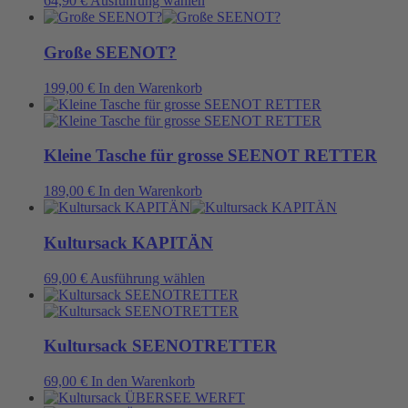
64,90
€
Ausführung wählen
Produkt
weist
mehrere
Große SEENOT?
Varianten
auf.
199,00
€
In den Warenkorb
Die
Optionen
können
auf
Kleine Tasche für grosse SEENOT RETTER
der
Produktseite
189,00
€
In den Warenkorb
gewählt
werden
Kultursack KAPITÄN
Dieses
69,00
€
Ausführung wählen
Produkt
weist
mehrere
Varianten
Kultursack SEENOTRETTER
auf.
Die
69,00
€
In den Warenkorb
Optionen