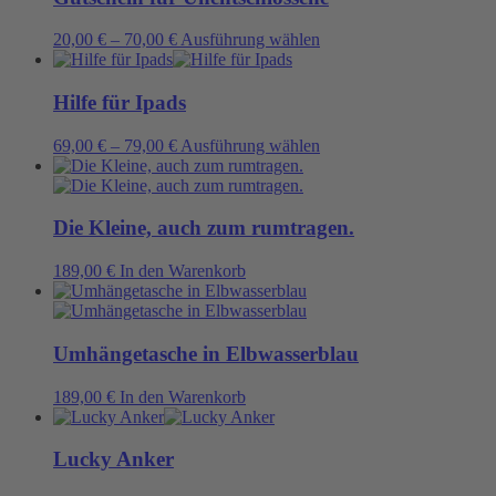
Varianten
auf.
Dieses
20,00
€
–
70,00
€
Ausführung wählen
Die
Produkt
Optionen
weist
können
mehrere
Hilfe für Ipads
auf
Varianten
der
auf.
Dieses
69,00
€
–
79,00
€
Ausführung wählen
Produktseite
Die
Produkt
gewählt
Optionen
weist
werden
können
mehrere
auf
Varianten
Die Kleine, auch zum rumtragen.
der
auf.
Produktseite
Die
189,00
€
In den Warenkorb
gewählt
Optionen
werden
können
auf
der
Umhängetasche in Elbwasserblau
Produktseite
gewählt
189,00
€
In den Warenkorb
werden
Lucky Anker