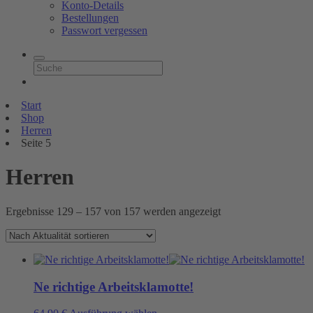
Konto-Details
Bestellungen
Passwort vergessen
Start
Shop
Herren
Seite 5
Herren
Nach
Ergebnisse 129 – 157 von 157 werden angezeigt
Aktualität
sortiert
Ne richtige Arbeitsklamotte!
Dieses