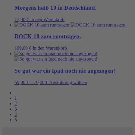
auf
Morgens halb 10 in Deutschland.
der
Produktseite
17,90
€
In den Warenkorb
gewählt
werden
DOCK 10 zum rumtragen.
199,00
€
In den Warenkorb
So gut war ein Ipad noch nie angezogen!
Dieses
69,00
€
–
79,00
€
Ausführung wählen
Produkt
weist
1
mehrere
2
Varianten
3
auf.
4
Die
5
Optionen
können
auf