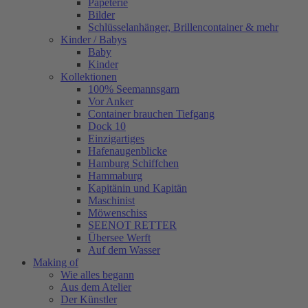
Papeterie
Bilder
Schlüsselanhänger, Brillencontainer & mehr
Kinder / Babys
Baby
Kinder
Kollektionen
100% Seemannsgarn
Vor Anker
Container brauchen Tiefgang
Dock 10
Einzigartiges
Hafenaugen­blicke
Hamburg Schiffchen
Hammaburg
Kapitänin und Kapitän
Maschinist
Möwenschiss
SEENOT RETTER
Übersee Werft
Auf dem Wasser
Making of
Wie alles begann
Aus dem Atelier
Der Künstler