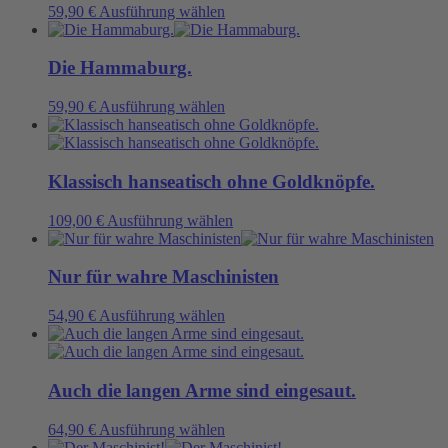
Die
Dieses
59,90
€
Ausführung wählen
werden
Optionen
Produkt
können
weist
auf
mehrere
Die Hammaburg.
der
Varianten
Produktseite
auf.
Dieses
59,90
€
Ausführung wählen
gewählt
Die
Produkt
werden
Optionen
weist
können
mehrere
auf
Varianten
Klassisch hanseatisch ohne Goldknöpfe.
der
auf.
Produktseite
Die
Dieses
109,00
€
Ausführung wählen
gewählt
Optionen
Produkt
werden
können
weist
auf
mehrere
Nur für wahre Maschinisten
der
Varianten
Produktseite
auf.
Dieses
54,90
€
Ausführung wählen
gewählt
Die
Produkt
werden
Optionen
weist
können
mehrere
auf
Varianten
Auch die langen Arme sind eingesaut.
der
auf.
Produktseite
Die
Dieses
64,90
€
Ausführung wählen
gewählt
Optionen
Produkt