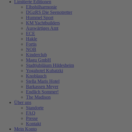
Limitierte Editionen
Elbphilharmonie
DGzRS Die Seenotretter
Hummel Sport
KM Yachtbuilders
Auswärtiges Amt
ECE
Hakle
Fortis
NOB
Kinderclub
Magu GmbH
Stadtjubiläum Hildesheim
Yogahotel Kubatzki
Knoblauch
Stella Maris Hotel
Barkassen Meyer
Endlich Sommer!
The Madison
Über uns
Standorte
FAQ
Presse
Kontakt
Mein Konto