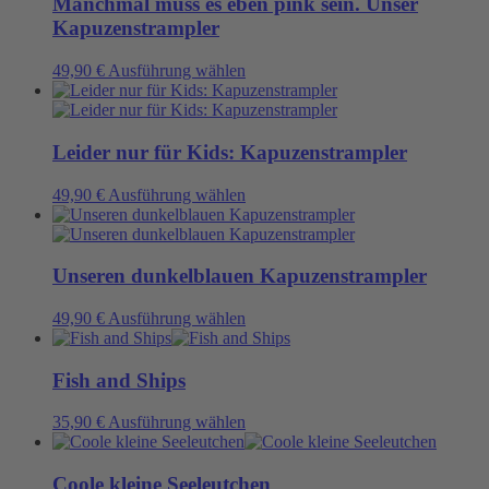
Die
Manchmal muss es eben pink sein. Unser
gewählt
Optionen
Kapuzenstrampler
werden
können
auf
Dieses
49,90
€
Ausführung wählen
der
Produkt
Produktseite
weist
gewählt
mehrere
werden
Varianten
Leider nur für Kids: Kapuzenstrampler
auf.
Die
Dieses
49,90
€
Ausführung wählen
Optionen
Produkt
können
weist
auf
mehrere
der
Varianten
Unseren dunkelblauen Kapuzenstrampler
Produktseite
auf.
gewählt
Die
Dieses
49,90
€
Ausführung wählen
werden
Optionen
Produkt
können
weist
auf
mehrere
Fish and Ships
der
Varianten
Produktseite
auf.
Dieses
35,90
€
Ausführung wählen
gewählt
Die
Produkt
werden
Optionen
weist
können
mehrere
Coole kleine Seeleutchen