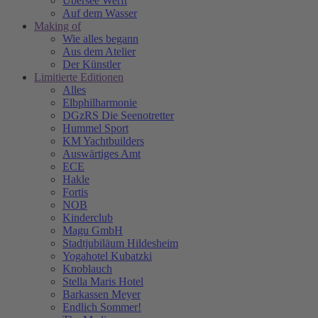
Übersee Werft
Auf dem Wasser
Making of
Wie alles begann
Aus dem Atelier
Der Künstler
Limitierte Editionen
Alles
Elbphilharmonie
DGzRS Die Seenotretter
Hummel Sport
KM Yachtbuilders
Auswärtiges Amt
ECE
Hakle
Fortis
NOB
Kinderclub
Magu GmbH
Stadtjubiläum Hildesheim
Yogahotel Kubatzki
Knoblauch
Stella Maris Hotel
Barkassen Meyer
Endlich Sommer!