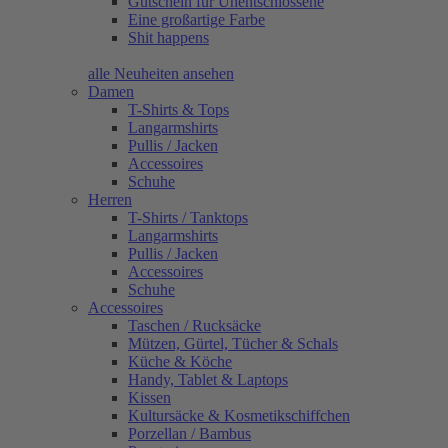
Gutschein für Unentschlossene
Eine großartige Farbe
Shit happens
alle Neuheiten ansehen
Damen
T-Shirts & Tops
Langarmshirts
Pullis / Jacken
Accessoires
Schuhe
Herren
T-Shirts / Tanktops
Langarmshirts
Pullis / Jacken
Accessoires
Schuhe
Accessoires
Taschen / Rucksäcke
Mützen, Gürtel, Tücher & Schals
Küche & Köche
Handy, Tablet & Laptops
Kissen
Kultursäcke & Kosmetikschiffchen
Porzellan / Bambus