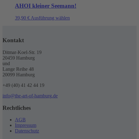
auf
mehrere
AHOI kleiner Seemann!
der
Varianten
Produktseite
auf.
Dieses
39,90
€
Ausführung wählen
gewählt
Die
Produkt
werden
Optionen
weist
können
mehrere
auf
Kontakt
Varianten
der
auf.
Produktseite
Die
Ditmar-Koel-Str. 19
gewählt
Optionen
20459 Hamburg
werden
können
und
auf
Lange Reihe 48
der
20099 Hamburg
Produktseite
gewählt
+49 (40) 41 42 44 19
werden
info@the-art-of-hamburg.de
Rechtliches
AGB
Impressum
Datenschutz