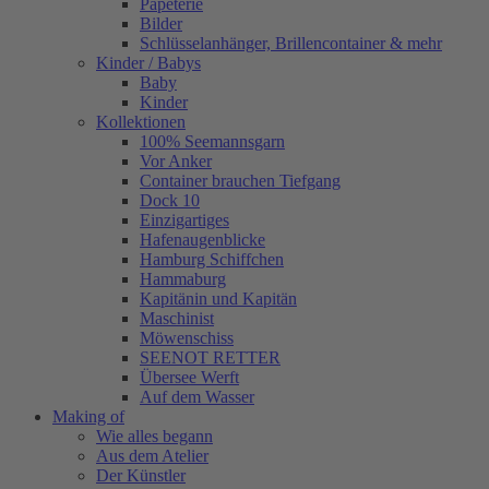
Papeterie
Bilder
Schlüsselanhänger, Brillencontainer & mehr
Kinder / Babys
Baby
Kinder
Kollektionen
100% Seemannsgarn
Vor Anker
Container brauchen Tiefgang
Dock 10
Einzigartiges
Hafenaugen­blicke
Hamburg Schiffchen
Hammaburg
Kapitänin und Kapitän
Maschinist
Möwenschiss
SEENOT RETTER
Übersee Werft
Auf dem Wasser
Making of
Wie alles begann
Aus dem Atelier
Der Künstler