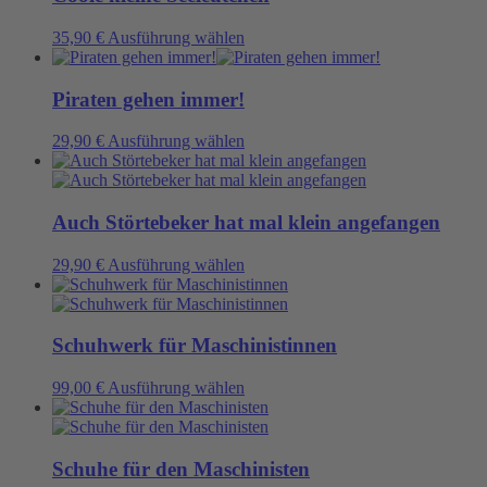
auf
Varianten
der
auf.
Dieses
35,90
€
Ausführung wählen
Produktseite
Die
Produkt
gewählt
Optionen
weist
werden
können
mehrere
Piraten gehen immer!
auf
Varianten
der
auf.
Dieses
29,90
€
Ausführung wählen
Produktseite
Die
Produkt
gewählt
Optionen
weist
werden
können
mehrere
auf
Varianten
Auch Störtebeker hat mal klein angefangen
der
auf.
Produktseite
Die
Dieses
29,90
€
Ausführung wählen
gewählt
Optionen
Produkt
werden
können
weist
auf
mehrere
der
Varianten
Schuhwerk für Maschinistinnen
Produktseite
auf.
gewählt
Die
Dieses
99,00
€
Ausführung wählen
werden
Optionen
Produkt
können
weist
auf
mehrere
der
Varianten
Schuhe für den Maschinisten
Produktseite
auf.