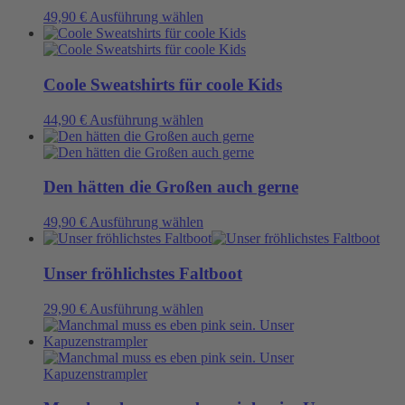
Dieses
49,90
€
Ausführung wählen
Produkt
weist
mehrere
Varianten
Coole Sweatshirts für coole Kids
auf.
Die
Dieses
44,90
€
Ausführung wählen
Optionen
Produkt
können
weist
auf
mehrere
der
Varianten
Den hätten die Großen auch gerne
Produktseite
auf.
gewählt
Die
Dieses
49,90
€
Ausführung wählen
werden
Optionen
Produkt
können
weist
auf
mehrere
Unser fröhlichstes Faltboot
der
Varianten
Produktseite
auf.
Dieses
29,90
€
Ausführung wählen
gewählt
Die
Produkt
werden
Optionen
weist
können
mehrere
auf
Varianten
der
auf.
Produktseite