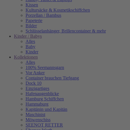
Kissen
Kultursäcke & Kosmetikschiffchen
Porzellan / Bambus
Papeterie
Bilder
Schlüsselanhänger, Brillencontainer & mehr
Kinder / Babys
Alles
Baby
Kinder
Kollektionen
Alles
100% Seemannsgarn
Vor Anker
Container brauchen Tiefgang
Dock 10
Einzigartiges
Hafenaugen­blicke
Hamburg Schiffchen
Hammaburg
Kapitänin und Kapitän
Maschinist
Möwenschiss
SEENOT RETTER