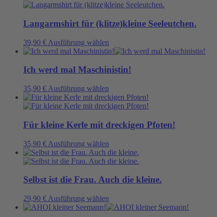
Optionen
weist
werden
können
mehrere
auf
Varianten
Langarmshirt für (klitze)kleine Seeleutchen.
der
auf.
Produktseite
Die
Dieses
39,90
€
Ausführung wählen
gewählt
Optionen
Produkt
werden
können
weist
auf
mehrere
Ich werd mal Maschinistin!
der
Varianten
Produktseite
auf.
Dieses
35,90
€
Ausführung wählen
gewählt
Die
Produkt
werden
Optionen
weist
können
mehrere
auf
Varianten
Für kleine Kerle mit dreckigen Pfoten!
der
auf.
Produktseite
Die
Dieses
35,90
€
Ausführung wählen
gewählt
Optionen
Produkt
werden
können
weist
auf
mehrere
der
Varianten
Selbst ist die Frau. Auch die kleine.
Produktseite
auf.
gewählt
Die
Dieses
29,90
€
Ausführung wählen
werden
Optionen
Produkt
können
weist