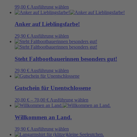
gewählt
Die
Dieses
99,00
€
Ausführung wählen
werden
Optionen
Produkt
können
weist
auf
mehrere
Anker auf Lieblingsfarbe!
der
Varianten
Produktseite
auf.
Dieses
29,90
€
Ausführung wählen
gewählt
Die
Produkt
werden
Optionen
weist
können
mehrere
auf
Varianten
Steht Faltbootbauerinnen besonders gut!
der
auf.
Produktseite
Die
Dieses
29,90
€
Ausführung wählen
gewählt
Optionen
Produkt
werden
können
weist
auf
mehrere
Gutschein für Unentschlossene
der
Varianten
Produktseite
auf.
Dieses
20,00
€
–
70,00
€
Ausführung wählen
gewählt
Die
Produkt
werden
Optionen
weist
können
mehrere
Willkommen an Land.
auf
Varianten
der
auf.
Dieses
39,90
€
Ausführung wählen
Produktseite
Die
Produkt
gewählt