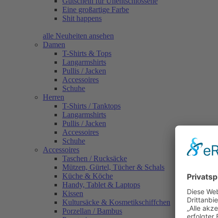
Gutschein für Unentschlossene
Eine großartige Farbe
Shit happens
alle Neuheiten ansehen
Damen
T-Shirts & Tops
Langarmshirts
Pullis / Jacken
Accessoires
Schuhe
Herren
T-Shirts / Tanktops
Langarmshirts
Pullis / Jacken
Accessoires
Schuhe
Accessoires
Taschen / Rucksäcke
Mützen, Gürtel, Tücher & Schals
Küche & Köche
Handy, Tablet & Laptops
Kissen
Kultursäcke & Kosmetikschiffchen
Porzellan / Bambus