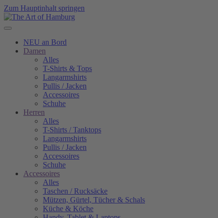
Zum Hauptinhalt springen
NEU an Bord
Damen
Alles
T-Shirts & Tops
Langarmshirts
Pullis / Jacken
Accessoires
Schuhe
Herren
Alles
T-Shirts / Tanktops
Langarmshirts
Pullis / Jacken
Accessoires
Schuhe
Accessoires
Alles
Taschen / Rucksäcke
Mützen, Gürtel, Tücher & Schals
Küche & Köche
Handy, Tablet & Laptops