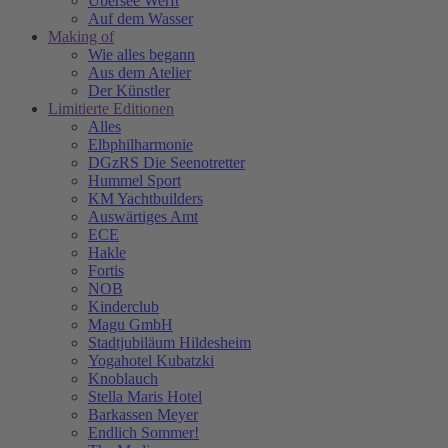
Übersee Werft
Auf dem Wasser
Making of
Wie alles begann
Aus dem Atelier
Der Künstler
Limitierte Editionen
Alles
Elbphilharmonie
DGzRS Die Seenotretter
Hummel Sport
KM Yachtbuilders
Auswärtiges Amt
ECE
Hakle
Fortis
NOB
Kinderclub
Magu GmbH
Stadtjubiläum Hildesheim
Yogahotel Kubatzki
Knoblauch
Stella Maris Hotel
Barkassen Meyer
Endlich Sommer!