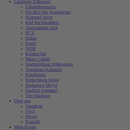
Limitierte Editionen
Elbphilharmonie
DGzRS Die Seenotretter
Hummel Sport
KM Yachtbuilders
Auswärtiges Amt
ECE
Hakle
Fortis
NOB
Kinderclub
Magu GmbH
Stadtjubiläum Hildesheim
Yogahotel Kubatzki
Knoblauch
Stella Maris Hotel
Barkassen Meyer
Endlich Sommer!
The Madison
Über uns
Standorte
FAQ
Presse
Kontakt
Mein Konto