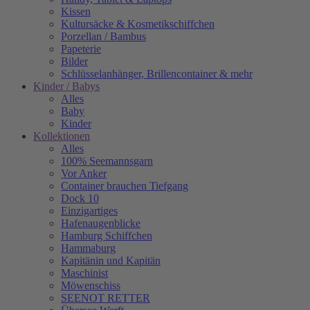
Kissen
Kultursäcke & Kosmetikschiffchen
Porzellan / Bambus
Papeterie
Bilder
Schlüsselanhänger, Brillencontainer & mehr
Kinder / Babys
Alles
Baby
Kinder
Kollektionen
Alles
100% Seemannsgarn
Vor Anker
Container brauchen Tiefgang
Dock 10
Einzigartiges
Hafenaugen­blicke
Hamburg Schiffchen
Hammaburg
Kapitänin und Kapitän
Maschinist
Möwenschiss
SEENOT RETTER