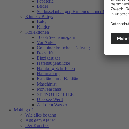
Papeterie
Bilder
Schlüsselanhänger, Brillencontainer & mehr
Kinder / Babys
Baby
Kinder
Kollektionen
100% Seemannsgarn
Vor Anker
Container brauchen Tiefgang
Dock 10
Einzigartiges
Hafenaugen­blicke
Hamburg Schiffchen
Hammaburg
Kapitänin und Kapitän
Maschinist
Möwenschiss
SEENOT RETTER
Übersee Werft
Auf dem Wasser
Making of
Wie alles begann
Aus dem Atelier
Der Künstler