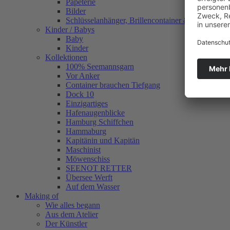
Papeterie
Bilder
Schlüsselanhänger, Brillencontainer & mehr
Kinder / Babys
Baby
Kinder
Kollektionen
100% Seemannsgarn
Vor Anker
Container brauchen Tiefgang
Dock 10
Einzigartiges
Hafenaugen­blicke
Hamburg Schiffchen
Hammaburg
Kapitänin und Kapitän
Maschinist
Möwenschiss
SEENOT RETTER
Übersee Werft
Auf dem Wasser
Making of
Wie alles begann
Aus dem Atelier
Der Künstler