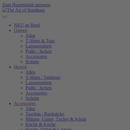
Zum Hauptinhalt springen
NEU an Bord
Damen
Alles
T-Shirts & Tops
Langarmshirts
Pullis / Jacken
Accessoires
Schuhe
Herren
Alles
T-Shirts / Tanktops
Langarmshirts
Pullis / Jacken
Accessoires
Schuhe
Accessoires
Alles
Taschen / Rucksäcke
Mützen, Gürtel, Tücher & Schals
Küche & Köche
Handy, Tablet & Laptops