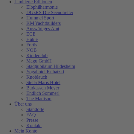
Limitierte Editionen
Elbphilharmonie
DGzRS Die Seenotretter
Hummel Sport
KM Yachtbuilders
Auswärtiges Amt
ECE
Hakle
Fortis
NOB
Kinderclub
Magu GmbH
Stadtjubiläum Hildesheim
Yogahotel Kubatzki
Knoblauch
Stella Maris Hotel
Barkassen Meyer
Endlich Sommer!
The Madison
Über uns
Standorte
FAQ
Presse
Kontakt
Mein Konto