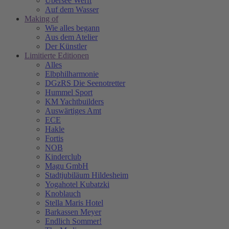
Übersee Werft
Auf dem Wasser
Making of
Wie alles begann
Aus dem Atelier
Der Künstler
Limitierte Editionen
Alles
Elbphilharmonie
DGzRS Die Seenotretter
Hummel Sport
KM Yachtbuilders
Auswärtiges Amt
ECE
Hakle
Fortis
NOB
Kinderclub
Magu GmbH
Stadtjubiläum Hildesheim
Yogahotel Kubatzki
Knoblauch
Stella Maris Hotel
Barkassen Meyer
Endlich Sommer!