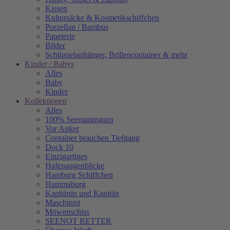
Kissen
Kultursäcke & Kosmetikschiffchen
Porzellan / Bambus
Papeterie
Bilder
Schlüsselanhänger, Brillencontainer & mehr
Kinder / Babys
Alles
Baby
Kinder
Kollektionen
Alles
100% Seemannsgarn
Vor Anker
Container brauchen Tiefgang
Dock 10
Einzigartiges
Hafenaugen­blicke
Hamburg Schiffchen
Hammaburg
Kapitänin und Kapitän
Maschinist
Möwenschiss
SEENOT RETTER