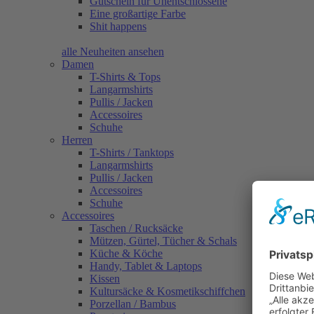
Gutschein für Unentschlossene
Eine großartige Farbe
Shit happens
alle Neuheiten ansehen
Damen
T-Shirts & Tops
Langarmshirts
Pullis / Jacken
Accessoires
Schuhe
Herren
T-Shirts / Tanktops
Langarmshirts
Pullis / Jacken
Accessoires
Schuhe
Accessoires
Taschen / Rucksäcke
Mützen, Gürtel, Tücher & Schals
Küche & Köche
Handy, Tablet & Laptops
Kissen
Kultursäcke & Kosmetikschiffchen
Porzellan / Bambus