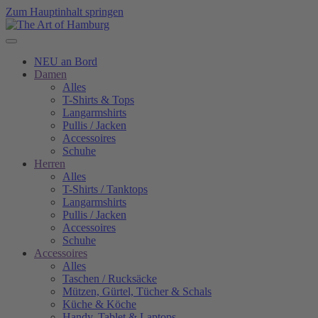
Zum Hauptinhalt springen
NEU an Bord
Damen
Alles
T-Shirts & Tops
Langarmshirts
Pullis / Jacken
Accessoires
Schuhe
Herren
Alles
T-Shirts / Tanktops
Langarmshirts
Pullis / Jacken
Accessoires
Schuhe
Accessoires
Alles
Taschen / Rucksäcke
Mützen, Gürtel, Tücher & Schals
Küche & Köche
Handy, Tablet & Laptops