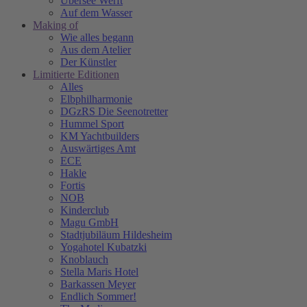
Übersee Werft
Auf dem Wasser
Making of
Wie alles begann
Aus dem Atelier
Der Künstler
Limitierte Editionen
Alles
Elbphilharmonie
DGzRS Die Seenotretter
Hummel Sport
KM Yachtbuilders
Auswärtiges Amt
ECE
Hakle
Fortis
NOB
Kinderclub
Magu GmbH
Stadtjubiläum Hildesheim
Yogahotel Kubatzki
Knoblauch
Stella Maris Hotel
Barkassen Meyer
Endlich Sommer!