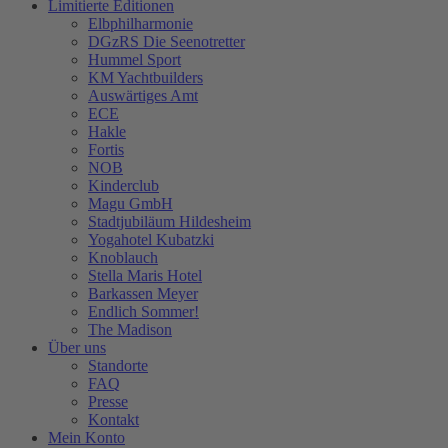
Limitierte Editionen
Elbphilharmonie
DGzRS Die Seenotretter
Hummel Sport
KM Yachtbuilders
Auswärtiges Amt
ECE
Hakle
Fortis
NOB
Kinderclub
Magu GmbH
Stadtjubiläum Hildesheim
Yogahotel Kubatzki
Knoblauch
Stella Maris Hotel
Barkassen Meyer
Endlich Sommer!
The Madison
Über uns
Standorte
FAQ
Presse
Kontakt
Mein Konto