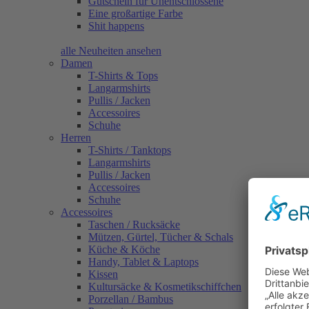
Gutschein für Unentschlossene
Eine großartige Farbe
Shit happens
alle Neuheiten ansehen
Damen
T-Shirts & Tops
Langarmshirts
Pullis / Jacken
Accessoires
Schuhe
Herren
T-Shirts / Tanktops
Langarmshirts
Pullis / Jacken
Accessoires
Schuhe
Accessoires
Taschen / Rucksäcke
Mützen, Gürtel, Tücher & Schals
Küche & Köche
Handy, Tablet & Laptops
Kissen
Kultursäcke & Kosmetikschiffchen
Porzellan / Bambus