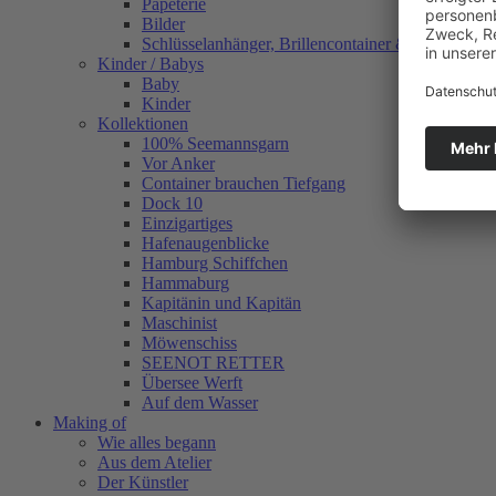
Papeterie
Bilder
Schlüsselanhänger, Brillencontainer & mehr
Kinder / Babys
Baby
Kinder
Kollektionen
100% Seemannsgarn
Vor Anker
Container brauchen Tiefgang
Dock 10
Einzigartiges
Hafenaugen­blicke
Hamburg Schiffchen
Hammaburg
Kapitänin und Kapitän
Maschinist
Möwenschiss
SEENOT RETTER
Übersee Werft
Auf dem Wasser
Making of
Wie alles begann
Aus dem Atelier
Der Künstler