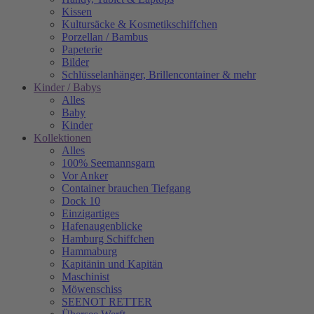
Kissen
Kultursäcke & Kosmetikschiffchen
Porzellan / Bambus
Papeterie
Bilder
Schlüsselanhänger, Brillencontainer & mehr
Kinder / Babys
Alles
Baby
Kinder
Kollektionen
Alles
100% Seemannsgarn
Vor Anker
Container brauchen Tiefgang
Dock 10
Einzigartiges
Hafenaugen­blicke
Hamburg Schiffchen
Hammaburg
Kapitänin und Kapitän
Maschinist
Möwenschiss
SEENOT RETTER