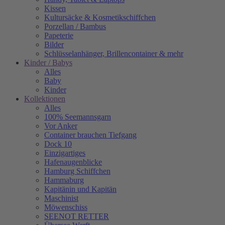
Kissen
Kultursäcke & Kosmetikschiffchen
Porzellan / Bambus
Papeterie
Bilder
Schlüsselanhänger, Brillencontainer & mehr
Kinder / Babys
Alles
Baby
Kinder
Kollektionen
Alles
100% Seemannsgarn
Vor Anker
Container brauchen Tiefgang
Dock 10
Einzigartiges
Hafenaugen­blicke
Hamburg Schiffchen
Hammaburg
Kapitänin und Kapitän
Maschinist
Möwenschiss
SEENOT RETTER