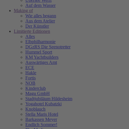
Übersee Werft
Auf dem Wasser
Making of
Wie alles begann
Aus dem Atelier
Der Künstler
Limitierte Editionen
Alles
Elbphilharmonie
DGzRS Die Seenotretter
Hummel Sport
KM Yachtbuilders
Auswärtiges Amt
ECE
Hakle
Fortis
NOB
Kinderclub
Magu GmbH
Stadtjubiläum Hildesheim
Yogahotel Kubatzki
Knoblauch
Stella Maris Hotel
Barkassen Meyer
Endlich Sommer!