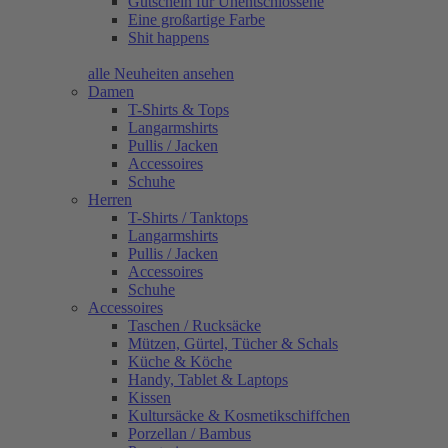
Gutschein für Unentschlossene
Eine großartige Farbe
Shit happens
alle Neuheiten ansehen
Damen
T-Shirts & Tops
Langarmshirts
Pullis / Jacken
Accessoires
Schuhe
Herren
T-Shirts / Tanktops
Langarmshirts
Pullis / Jacken
Accessoires
Schuhe
Accessoires
Taschen / Rucksäcke
Mützen, Gürtel, Tücher & Schals
Küche & Köche
Handy, Tablet & Laptops
Kissen
Kultursäcke & Kosmetikschiffchen
Porzellan / Bambus