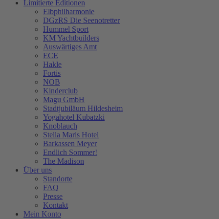
Limitierte Editionen
Elbphilharmonie
DGzRS Die Seenotretter
Hummel Sport
KM Yachtbuilders
Auswärtiges Amt
ECE
Hakle
Fortis
NOB
Kinderclub
Magu GmbH
Stadtjubiläum Hildesheim
Yogahotel Kubatzki
Knoblauch
Stella Maris Hotel
Barkassen Meyer
Endlich Sommer!
The Madison
Über uns
Standorte
FAQ
Presse
Kontakt
Mein Konto