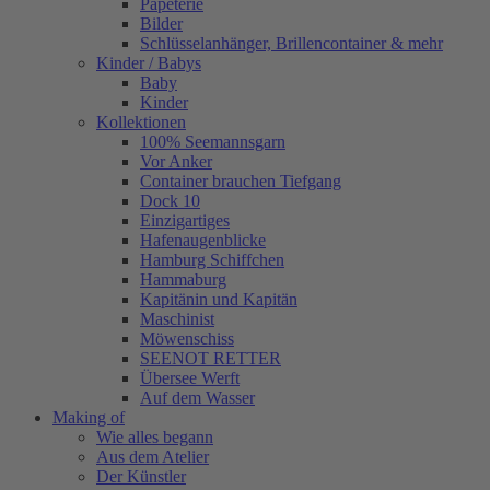
Papeterie
Bilder
Schlüsselanhänger, Brillencontainer & mehr
Kinder / Babys
Baby
Kinder
Kollektionen
100% Seemannsgarn
Vor Anker
Container brauchen Tiefgang
Dock 10
Einzigartiges
Hafenaugen­blicke
Hamburg Schiffchen
Hammaburg
Kapitänin und Kapitän
Maschinist
Möwenschiss
SEENOT RETTER
Übersee Werft
Auf dem Wasser
Making of
Wie alles begann
Aus dem Atelier
Der Künstler