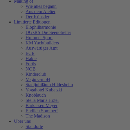
Making of
Wie alles begann
Aus dem Atelier
Der Künstler
Limitierte Editionen
Elbphilharmonie
DGzRS Die Seenotretter
Hummel Sport
KM Yachtbuilders
Auswärtiges Amt
ECE
Hakle
Fortis
NOB
Kinderclub
Magu GmbH
Stadtjubiläum Hildesheim
Yogahotel Kubatzki
Knoblauch
Stella Maris Hotel
Barkassen Meyer
Endlich Sommer!
The Madison
Über uns
Standorte