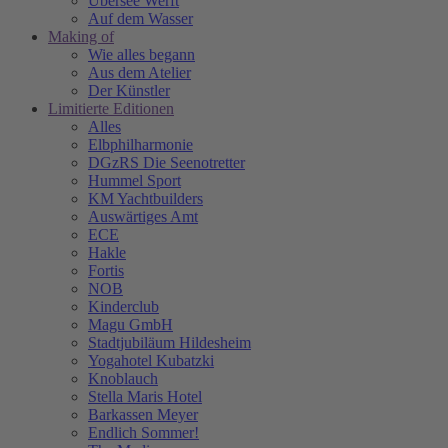
Übersee Werft
Auf dem Wasser
Making of
Wie alles begann
Aus dem Atelier
Der Künstler
Limitierte Editionen
Alles
Elbphilharmonie
DGzRS Die Seenotretter
Hummel Sport
KM Yachtbuilders
Auswärtiges Amt
ECE
Hakle
Fortis
NOB
Kinderclub
Magu GmbH
Stadtjubiläum Hildesheim
Yogahotel Kubatzki
Knoblauch
Stella Maris Hotel
Barkassen Meyer
Endlich Sommer!