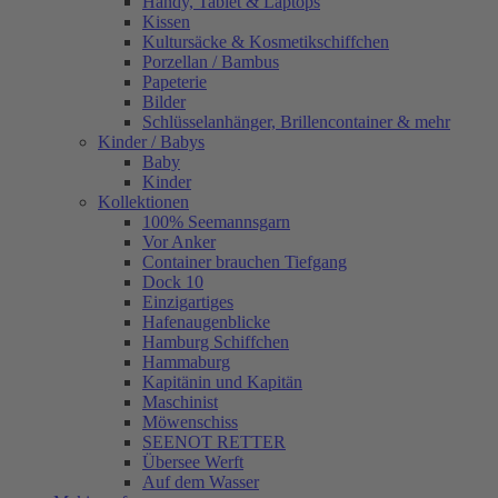
Handy, Tablet & Laptops
Kissen
Kultursäcke & Kosmetikschiffchen
Porzellan / Bambus
Papeterie
Bilder
Schlüsselanhänger, Brillencontainer & mehr
Kinder / Babys
Baby
Kinder
Kollektionen
100% Seemannsgarn
Vor Anker
Container brauchen Tiefgang
Dock 10
Einzigartiges
Hafenaugen­blicke
Hamburg Schiffchen
Hammaburg
Kapitänin und Kapitän
Maschinist
Möwenschiss
SEENOT RETTER
Übersee Werft
Auf dem Wasser