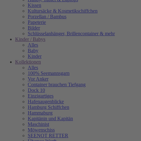
Kissen
Kultursäcke & Kosmetikschiffchen
Porzellan / Bambus
Papeterie
Bilder
Schlüsselanhänger, Brillencontainer & mehr
Kinder / Babys
Alles
Baby
Kinder
Kollektionen
Alles
100% Seemannsgarn
Vor Anker
Container brauchen Tiefgang
Dock 10
Einzigartiges
Hafenaugen­blicke
Hamburg Schiffchen
Hammaburg
Kapitänin und Kapitän
Maschinist
Möwenschiss
SEENOT RETTER