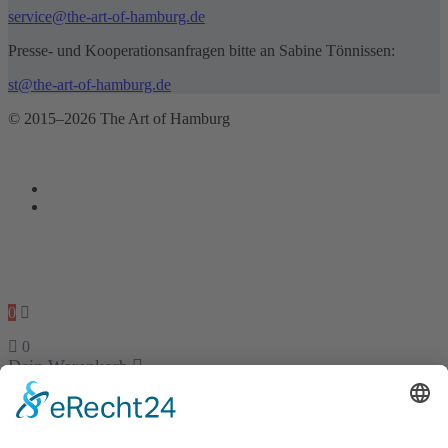
service@the-art-of-hamburg.de
Presse- und Kooperationsanfragen bitte an Sabine Tönnissen:
st@the-art-of-hamburg.de
© 2015–2026 The Art of Hamburg
0
0
Dein Warenkorb
Dein Warenkorb ist leer
zurück um Shop