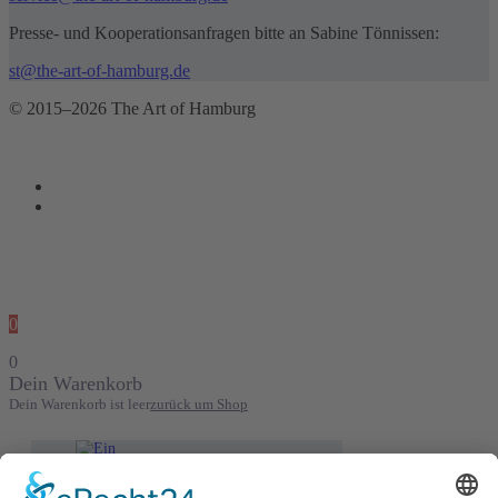
Presse- und Kooperationsanfragen bitte an Sabine Tönnissen:
st@the-art-of-hamburg.de
© 2015–2026 The Art of Hamburg
0
0
Dein Warenkorb
Dein Warenkorb ist leer
zurück um Shop