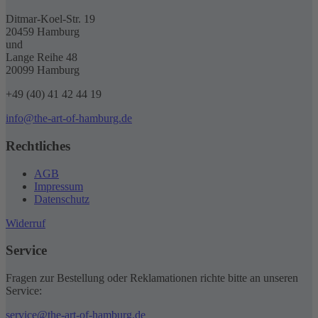
auf
der
Ditmar-Koel-Str. 19
Produktseite
20459 Hamburg
gewählt
und
werden
Lange Reihe 48
20099 Hamburg
+49 (40) 41 42 44 19
info@the-art-of-hamburg.de
Rechtliches
AGB
Impressum
Datenschutz
Widerruf
Service
Fragen zur Bestellung oder Reklamationen richte bitte an unseren
Service:
service@the-art-of-hamburg.de