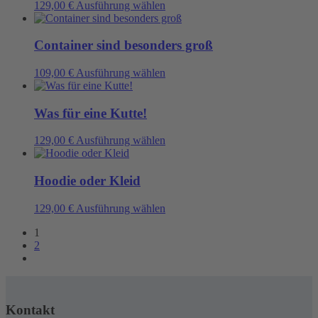
auf.
Dieses
129,00
€
Ausführung wählen
Produktseite
Die
Produkt
gewählt
Optionen
weist
werden
können
mehrere
Container sind besonders groß
auf
Varianten
der
auf.
Dieses
109,00
€
Ausführung wählen
Produktseite
Die
Produkt
gewählt
Optionen
weist
werden
können
mehrere
Was für eine Kutte!
auf
Varianten
der
auf.
Dieses
129,00
€
Ausführung wählen
Produktseite
Die
Produkt
gewählt
Optionen
weist
werden
können
mehrere
Hoodie oder Kleid
auf
Varianten
der
auf.
Dieses
129,00
€
Ausführung wählen
Produktseite
Die
Produkt
gewählt
Optionen
1
weist
werden
können
2
mehrere
auf
Varianten
der
auf.
Produktseite
Die
gewählt
Optionen
werden
Kontakt
können