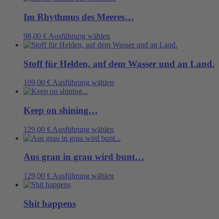
gewählt
Optionen
weist
werden
können
mehrere
Im Rhythmus des Meeres…
auf
Varianten
der
auf.
Dieses
98,00
€
Ausführung wählen
Produktseite
Die
Produkt
gewählt
Optionen
weist
werden
können
mehrere
Stoff für Helden, auf dem Wasser und an Land.
auf
Varianten
der
auf.
Dieses
109,00
€
Ausführung wählen
Produktseite
Die
Produkt
gewählt
Optionen
weist
werden
können
mehrere
Keep on shining…
auf
Varianten
der
auf.
Dieses
129,00
€
Ausführung wählen
Produktseite
Die
Produkt
gewählt
Optionen
weist
werden
können
mehrere
Aus grau in grau wird bunt…
auf
Varianten
der
auf.
Dieses
129,00
€
Ausführung wählen
Produktseite
Die
Produkt
gewählt
Optionen
weist
werden
können
mehrere
Shit happens
auf
Varianten
der