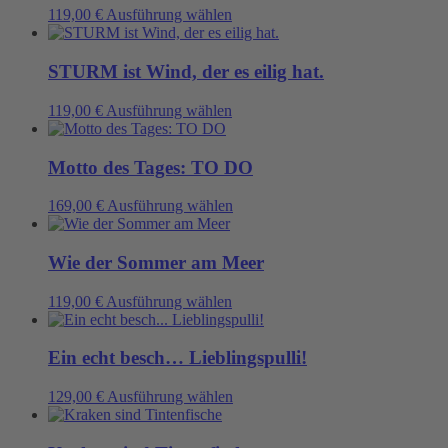
Die
Dieses
119,00
€
Ausführung wählen
gewählt
Optionen
Produkt
werden
können
weist
auf
mehrere
STURM ist Wind, der es eilig hat.
der
Varianten
Produktseite
auf.
Dieses
119,00
€
Ausführung wählen
gewählt
Die
Produkt
werden
Optionen
weist
können
mehrere
Motto des Tages: TO DO
auf
Varianten
der
auf.
Dieses
169,00
€
Ausführung wählen
Produktseite
Die
Produkt
gewählt
Optionen
weist
werden
können
mehrere
Wie der Sommer am Meer
auf
Varianten
der
auf.
Dieses
119,00
€
Ausführung wählen
Produktseite
Die
Produkt
gewählt
Optionen
weist
werden
können
mehrere
Ein echt besch… Lieblingspulli!
auf
Varianten
der
auf.
Dieses
129,00
€
Ausführung wählen
Produktseite
Die
Produkt
gewählt
Optionen
weist
werden
können