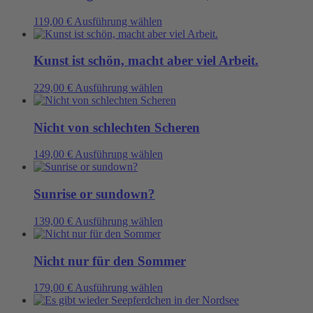
auf
Varianten
der
auf.
Dieses
119,00
€
Ausführung wählen
Produktseite
Die
Produkt
gewählt
Optionen
weist
werden
können
mehrere
Kunst ist schön, macht aber viel Arbeit.
auf
Varianten
der
auf.
Dieses
229,00
€
Ausführung wählen
Produktseite
Die
Produkt
gewählt
Optionen
weist
werden
können
mehrere
Nicht von schlechten Scheren
auf
Varianten
der
auf.
Dieses
149,00
€
Ausführung wählen
Produktseite
Die
Produkt
gewählt
Optionen
weist
werden
können
mehrere
Sunrise or sundown?
auf
Varianten
der
auf.
Dieses
139,00
€
Ausführung wählen
Produktseite
Die
Produkt
gewählt
Optionen
weist
werden
können
mehrere
Nicht nur für den Sommer
auf
Varianten
der
auf.
Dieses
179,00
€
Ausführung wählen
Produktseite
Die
Produkt
gewählt
Optionen
weist