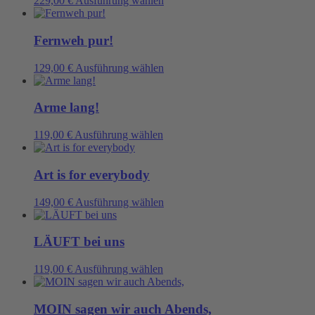
229,00
€
Ausführung wählen
Produkt
weist
mehrere
Fernweh pur!
Varianten
auf.
Dieses
129,00
€
Ausführung wählen
Die
Produkt
Optionen
weist
können
mehrere
Arme lang!
auf
Varianten
der
auf.
Dieses
119,00
€
Ausführung wählen
Produktseite
Die
Produkt
gewählt
Optionen
weist
werden
können
mehrere
Art is for everybody
auf
Varianten
der
auf.
Dieses
149,00
€
Ausführung wählen
Produktseite
Die
Produkt
gewählt
Optionen
weist
werden
können
mehrere
LÄUFT bei uns
auf
Varianten
der
auf.
Dieses
119,00
€
Ausführung wählen
Produktseite
Die
Produkt
gewählt
Optionen
weist
werden
können
mehrere
MOIN sagen wir auch Abends,