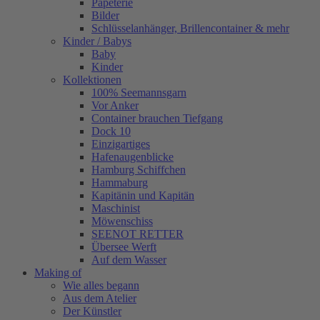
Papeterie
Bilder
Schlüsselanhänger, Brillencontainer & mehr
Kinder / Babys
Baby
Kinder
Kollektionen
100% Seemannsgarn
Vor Anker
Container brauchen Tiefgang
Dock 10
Einzigartiges
Hafenaugen­blicke
Hamburg Schiffchen
Hammaburg
Kapitänin und Kapitän
Maschinist
Möwenschiss
SEENOT RETTER
Übersee Werft
Auf dem Wasser
Making of
Wie alles begann
Aus dem Atelier
Der Künstler