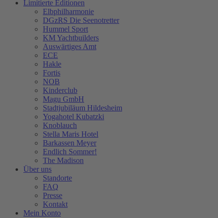
Limitierte Editionen
Elbphilharmonie
DGzRS Die Seenotretter
Hummel Sport
KM Yachtbuilders
Auswärtiges Amt
ECE
Hakle
Fortis
NOB
Kinderclub
Magu GmbH
Stadtjubiläum Hildesheim
Yogahotel Kubatzki
Knoblauch
Stella Maris Hotel
Barkassen Meyer
Endlich Sommer!
The Madison
Über uns
Standorte
FAQ
Presse
Kontakt
Mein Konto