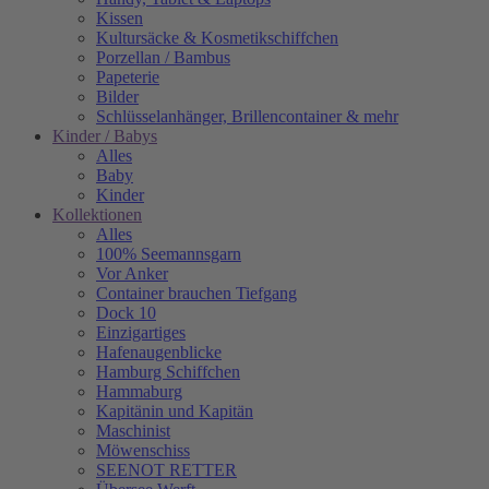
Kissen
Kultursäcke & Kosmetikschiffchen
Porzellan / Bambus
Papeterie
Bilder
Schlüsselanhänger, Brillencontainer & mehr
Kinder / Babys
Alles
Baby
Kinder
Kollektionen
Alles
100% Seemannsgarn
Vor Anker
Container brauchen Tiefgang
Dock 10
Einzigartiges
Hafenaugen­blicke
Hamburg Schiffchen
Hammaburg
Kapitänin und Kapitän
Maschinist
Möwenschiss
SEENOT RETTER