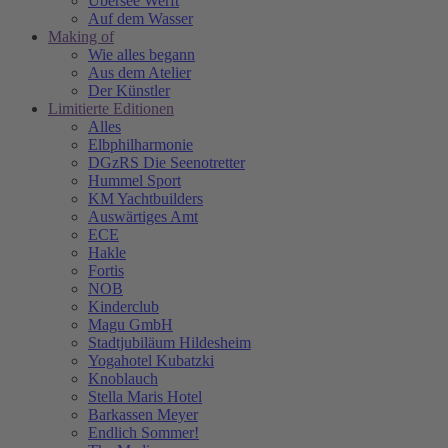
Übersee Werft
Auf dem Wasser
Making of
Wie alles begann
Aus dem Atelier
Der Künstler
Limitierte Editionen
Alles
Elbphilharmonie
DGzRS Die Seenotretter
Hummel Sport
KM Yachtbuilders
Auswärtiges Amt
ECE
Hakle
Fortis
NOB
Kinderclub
Magu GmbH
Stadtjubiläum Hildesheim
Yogahotel Kubatzki
Knoblauch
Stella Maris Hotel
Barkassen Meyer
Endlich Sommer!