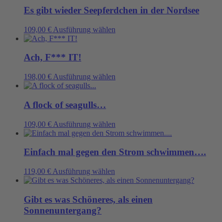
werden
können
mehrere
Es gibt wieder Seepferdchen in der Nordsee
auf
Varianten
der
auf.
Dieses
109,00
€
Ausführung wählen
Produktseite
Die
Produkt
gewählt
Optionen
weist
werden
können
mehrere
Ach, F*** IT!
auf
Varianten
der
auf.
Dieses
198,00
€
Ausführung wählen
Produktseite
Die
Produkt
gewählt
Optionen
weist
werden
können
mehrere
A flock of seagulls…
auf
Varianten
der
auf.
Dieses
109,00
€
Ausführung wählen
Produktseite
Die
Produkt
gewählt
Optionen
weist
werden
können
mehrere
Einfach mal gegen den Strom schwimmen….
auf
Varianten
der
auf.
Dieses
119,00
€
Ausführung wählen
Produktseite
Die
Produkt
gewählt
Optionen
weist
werden
können
mehrere
Gibt es was Schöneres, als einen
auf
Varianten
Sonnenuntergang?
der
auf.
Produktseite