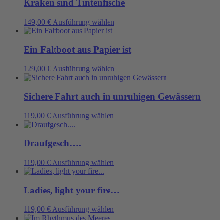
mehrere
Kraken sind Tintenfische
auf
Varianten
der
auf.
Dieses
149,00
€
Ausführung wählen
Produktseite
Die
Produkt
gewählt
Optionen
weist
werden
können
mehrere
Ein Faltboot aus Papier ist
auf
Varianten
der
auf.
Dieses
129,00
€
Ausführung wählen
Produktseite
Die
Produkt
gewählt
Optionen
weist
werden
können
mehrere
Sichere Fahrt auch in unruhigen Gewässern
auf
Varianten
der
auf.
Dieses
119,00
€
Ausführung wählen
Produktseite
Die
Produkt
gewählt
Optionen
weist
werden
können
mehrere
Draufgesch….
auf
Varianten
der
auf.
Dieses
119,00
€
Ausführung wählen
Produktseite
Die
Produkt
gewählt
Optionen
weist
werden
können
mehrere
Ladies, light your fire…
auf
Varianten
der
auf.
Dieses
119,00
€
Ausführung wählen
Produktseite
Die
Produkt