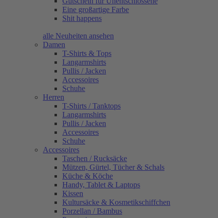
Gutschein für Unentschlossene
Eine großartige Farbe
Shit happens
alle Neuheiten ansehen
Damen
T-Shirts & Tops
Langarmshirts
Pullis / Jacken
Accessoires
Schuhe
Herren
T-Shirts / Tanktops
Langarmshirts
Pullis / Jacken
Accessoires
Schuhe
Accessoires
Taschen / Rucksäcke
Mützen, Gürtel, Tücher & Schals
Küche & Köche
Handy, Tablet & Laptops
Kissen
Kultursäcke & Kosmetikschiffchen
Porzellan / Bambus