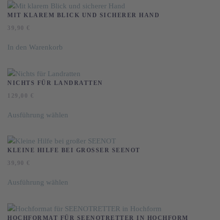
der
MIT KLAREM BLICK UND SICHERER HAND
Produktseite
39,90
€
gewählt
werden
In den Warenkorb
NICHTS FÜR LANDRATTEN
129,00
€
Dieses
Ausführung wählen
Produkt
weist
mehrere
Varianten
KLEINE HILFE BEI GROSSER SEENOT
auf.
39,90
€
Die
Dieses
Optionen
Ausführung wählen
Produkt
können
weist
auf
mehrere
der
Varianten
HOCHFORMAT FÜR SEENOTRETTER IN HOCHFORM