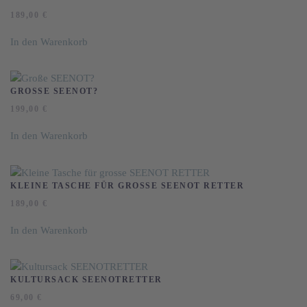
Produktseite
auf.
189,00
€
gewählt
Die
werden
Optionen
In den Warenkorb
können
auf
der
GROSSE SEENOT?
Produktseite
199,00
€
gewählt
werden
In den Warenkorb
KLEINE TASCHE FÜR GROSSE SEENOT RETTER
189,00
€
In den Warenkorb
KULTURSACK SEENOTRETTER
69,00
€