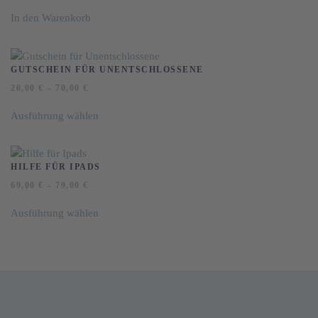
In den Warenkorb
GUTSCHEIN FÜR UNENTSCHLOSSENE
20,00
€
–
70,00
€
Dieses
Ausführung wählen
Produkt
weist
mehrere
Varianten
HILFE FÜR IPADS
auf.
69,00
€
–
79,00
€
Die
Dieses
Optionen
Ausführung wählen
Produkt
können
weist
auf
mehrere
der
Varianten
Produktseite
auf.
gewählt
Die
werden
Optionen