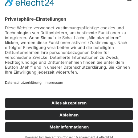
Fragen zur Bestellung oder Reklamationen richte bitte an unseren
Service:
service@the-art-of-hamburg.de
Presse- und Kooperationsanfragen bitte an Sabine Tönnissen:
st@the-art-of-hamburg.de
© 2015–2026 The Art of Hamburg