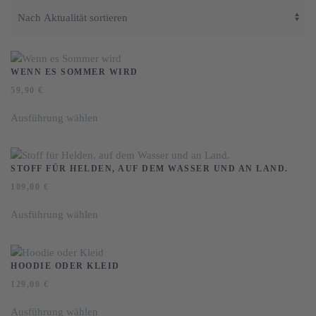
sortiert
WENN ES SOMMER WIRD
59,90
€
Dieses
Ausführung wählen
Produkt
weist
mehrere
Varianten
STOFF FÜR HELDEN, AUF DEM WASSER UND AN LAND.
auf.
109,00
€
Die
Dieses
Optionen
Ausführung wählen
Produkt
können
weist
auf
mehrere
der
Varianten
HOODIE ODER KLEID
Produktseite
auf.
129,00
€
gewählt
Die
Dieses
werden
Optionen
Ausführung wählen
Produkt