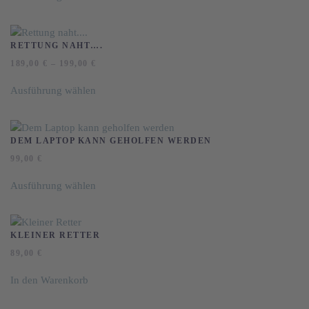
können
weist
auf
mehrere
der
Varianten
RETTUNG NAHT….
Produktseite
auf.
189,00
€
–
199,00
€
gewählt
Die
Dieses
werden
Optionen
Ausführung wählen
Produkt
können
weist
auf
mehrere
der
Varianten
DEM LAPTOP KANN GEHOLFEN WERDEN
Produktseite
auf.
99,00
€
gewählt
Die
Dieses
werden
Optionen
Ausführung wählen
Produkt
können
weist
auf
mehrere
der
Varianten
KLEINER RETTER
Produktseite
auf.
89,00
€
gewählt
Die
werden
Optionen
In den Warenkorb
können
auf