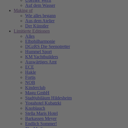
Übersee Werft
Auf dem Wasser
Making of
Wie alles begann
Aus dem Atelier
Der Künstler
Limitierte Editionen
Alles
Elbphilharmonie
DGzRS Die Seenotretter
Hummel Sport
KM Yachtbuilders
Auswärtiges Amt
ECE
Hakle
Fortis
NOB
Kinderclub
Magu GmbH
Stadtjubiläum Hildesheim
Yogahotel Kubatzki
Knoblauch
Stella Maris Hotel
Barkassen Meyer
Endlich Sommer!