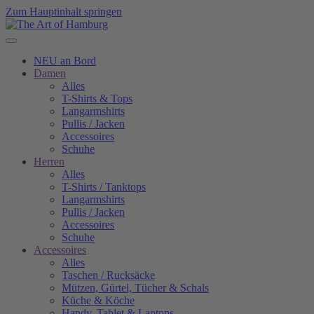
Zum Hauptinhalt springen
NEU an Bord
Damen
Alles
T-Shirts & Tops
Langarmshirts
Pullis / Jacken
Accessoires
Schuhe
Herren
Alles
T-Shirts / Tanktops
Langarmshirts
Pullis / Jacken
Accessoires
Schuhe
Accessoires
Alles
Taschen / Rucksäcke
Mützen, Gürtel, Tücher & Schals
Küche & Köche
Handy, Tablet & Laptops