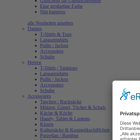
Gutschein für Unentschlossene
Eine großartige Farbe
Shit happens
alle Neuheiten ansehen
Damen
T-Shirts & Tops
Langarmshirts
Pullis / Jacken
Accessoires
Schuhe
Herren
T-Shirts / Tanktops
Langarmshirts
Pullis / Jacken
Accessoires
Schuhe
Accessoires
Taschen / Rucksäcke
Mützen, Gürtel, Tücher & Schals
Küche & Köche
Handy, Tablet & Laptops
Kissen
Kultursäcke & Kosmetikschiffchen
Porzellan / Bambus