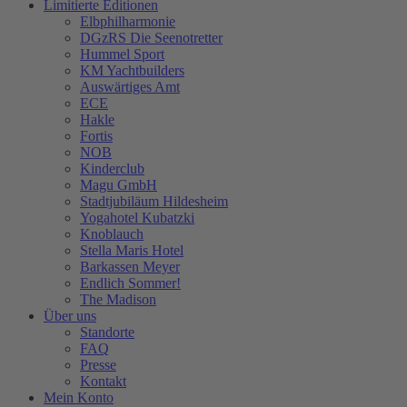
Limitierte Editionen
Elbphilharmonie
DGzRS Die Seenotretter
Hummel Sport
KM Yachtbuilders
Auswärtiges Amt
ECE
Hakle
Fortis
NOB
Kinderclub
Magu GmbH
Stadtjubiläum Hildesheim
Yogahotel Kubatzki
Knoblauch
Stella Maris Hotel
Barkassen Meyer
Endlich Sommer!
The Madison
Über uns
Standorte
FAQ
Presse
Kontakt
Mein Konto