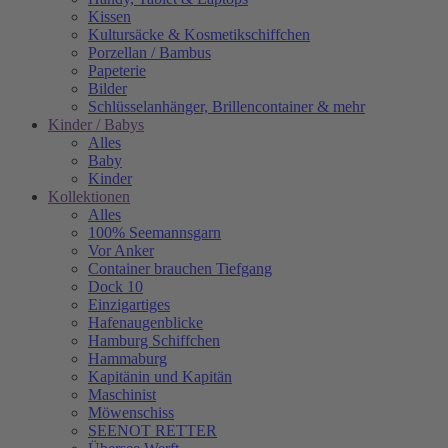
Kissen
Kultursäcke & Kosmetikschiffchen
Porzellan / Bambus
Papeterie
Bilder
Schlüsselanhänger, Brillencontainer & mehr
Kinder / Babys
Alles
Baby
Kinder
Kollektionen
Alles
100% Seemannsgarn
Vor Anker
Container brauchen Tiefgang
Dock 10
Einzigartiges
Hafenaugen­blicke
Hamburg Schiffchen
Hammaburg
Kapitänin und Kapitän
Maschinist
Möwenschiss
SEENOT RETTER