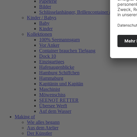
Papeterie
Bilder
Schlüsselanhänger, Brillencontainer & mehr
Kinder / Babys
Baby
Kinder
Kollektionen
100% Seemannsgarn
Vor Anker
Container brauchen Tiefgang
Dock 10
Einzigartiges
Hafenaugen­blicke
Hamburg Schiffchen
Hammaburg
Kapitänin und Kapitän
Maschinist
Möwenschiss
SEENOT RETTER
Übersee Werft
Auf dem Wasser
Making of
Wie alles begann
Aus dem Atelier
Der Künstler