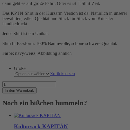
dann geht es auf große Fahrt. Oder es ist T-Shirt-Zeit.
Das KPTN-Shirt in der Kurzarm-Version ist da. Natürlich in unserer
bewährten, edlen Qualität und Stück für Stück vom Künstler
handbedruckt.
Jedes Shirt ist ein Unikat.
Slim fit Passform, 100% Baumwolle, schöne schwere Qualität.
Farbe: navy/weiss, Abbildung ähnlich
Größe
Zurücksetzen
Wenn
der
In den Warenkorb
KPTN
die
Noch ein bißchen bummeln?
Ärmel
hochkrempelt
Menge
Kultursack KAPITÄN