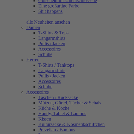
Gutschein für Unentschlossene
Eine großartige Farbe
Shit happens
alle Neuheiten ansehen
Damen
T-Shirts & Tops
Langarmshirts
Pullis / Jacken
Accessoires
Schuhe
Herren
T-Shirts / Tanktops
Langarmshirts
Pullis / Jacken
Accessoires
Schuhe
Accessoires
Taschen / Rucksäcke
Mützen, Gürtel, Tücher & Schals
Küche & Köche
Handy, Tablet & Laptops
Kissen
Kultursäcke & Kosmetikschiffchen
Porzellan / Bambus