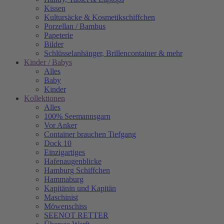
Kissen
Kultursäcke & Kosmetikschiffchen
Porzellan / Bambus
Papeterie
Bilder
Schlüsselanhänger, Brillencontainer & mehr
Kinder / Babys
Alles
Baby
Kinder
Kollektionen
Alles
100% Seemannsgarn
Vor Anker
Container brauchen Tiefgang
Dock 10
Einzigartiges
Hafenaugen­blicke
Hamburg Schiffchen
Hammaburg
Kapitänin und Kapitän
Maschinist
Möwenschiss
SEENOT RETTER