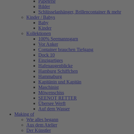
Papeterie
Bilder
Schlüsselanhänger, Brillencontainer & mehr
Kinder / Babys
Baby
Kinder
Kollektionen
100% Seemannsgarn
Vor Anker
Container brauchen Tiefgang
Dock 10
Einzigartiges
Hafenaugen­blicke
Hamburg Schiffchen
Hammaburg
Kapitänin und Kapitän
Maschinist
Möwenschiss
SEENOT RETTER
Übersee Werft
Auf dem Wasser
Making of
Wie alles begann
Aus dem Atelier
Der Künstler