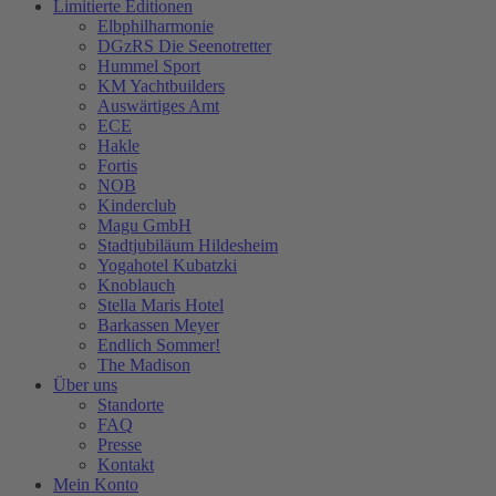
Limitierte Editionen
Elbphilharmonie
DGzRS Die Seenotretter
Hummel Sport
KM Yachtbuilders
Auswärtiges Amt
ECE
Hakle
Fortis
NOB
Kinderclub
Magu GmbH
Stadtjubiläum Hildesheim
Yogahotel Kubatzki
Knoblauch
Stella Maris Hotel
Barkassen Meyer
Endlich Sommer!
The Madison
Über uns
Standorte
FAQ
Presse
Kontakt
Mein Konto