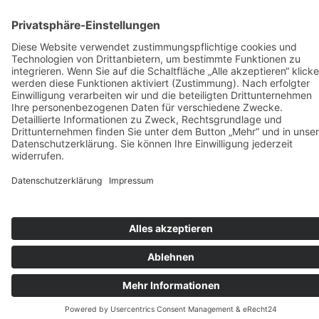
Optionen
können
auf
der
Produktseite
gewählt
werden