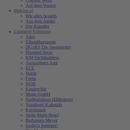
Übersee Werft
Auf dem Wasser
Making of
Wie alles begann
Aus dem Atelier
Der Künstler
Limitierte Editionen
Alles
Elbphilharmonie
DGzRS Die Seenotretter
Hummel Sport
KM Yachtbuilders
Auswärtiges Amt
ECE
Hakle
Fortis
NOB
Kinderclub
Magu GmbH
Stadtjubiläum Hildesheim
Yogahotel Kubatzki
Knoblauch
Stella Maris Hotel
Barkassen Meyer
Endlich Sommer!