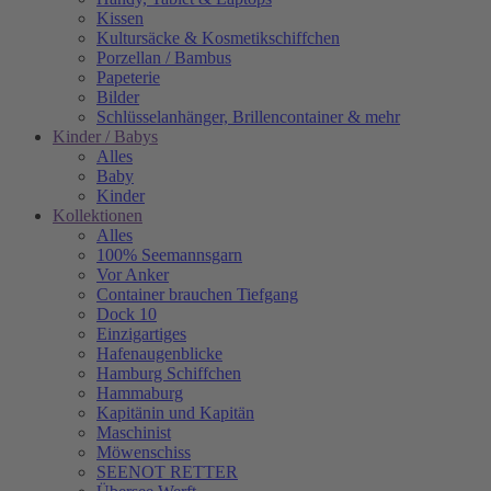
Kissen
Kultursäcke & Kosmetikschiffchen
Porzellan / Bambus
Papeterie
Bilder
Schlüsselanhänger, Brillencontainer & mehr
Kinder / Babys
Alles
Baby
Kinder
Kollektionen
Alles
100% Seemannsgarn
Vor Anker
Container brauchen Tiefgang
Dock 10
Einzigartiges
Hafenaugen­blicke
Hamburg Schiffchen
Hammaburg
Kapitänin und Kapitän
Maschinist
Möwenschiss
SEENOT RETTER