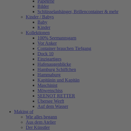
Papeterie
Bilder
Schlüsselanhänger, Brillencontainer & mehr
Kinder / Babys
Baby
Kinder
Kollektionen
100% Seemannsgarn
Vor Anker
Container brauchen Tiefgang
Dock 10
Einzigartiges
Hafenaugen­blicke
Hamburg Schiffchen
Hammaburg
Kapitänin und Kapitän
Maschinist
Möwenschiss
SEENOT RETTER
Übersee Werft
Auf dem Wasser
Making of
Wie alles begann
Aus dem Atelier
Der Künstler