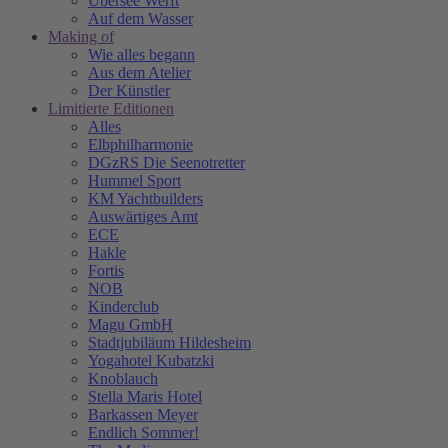
Übersee Werft
Auf dem Wasser
Making of
Wie alles begann
Aus dem Atelier
Der Künstler
Limitierte Editionen
Alles
Elbphilharmonie
DGzRS Die Seenotretter
Hummel Sport
KM Yachtbuilders
Auswärtiges Amt
ECE
Hakle
Fortis
NOB
Kinderclub
Magu GmbH
Stadtjubiläum Hildesheim
Yogahotel Kubatzki
Knoblauch
Stella Maris Hotel
Barkassen Meyer
Endlich Sommer!