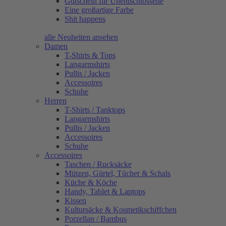
Gutschein für Unentschlossene
Eine großartige Farbe
Shit happens
alle Neuheiten ansehen
Damen
T-Shirts & Tops
Langarmshirts
Pullis / Jacken
Accessoires
Schuhe
Herren
T-Shirts / Tanktops
Langarmshirts
Pullis / Jacken
Accessoires
Schuhe
Accessoires
Taschen / Rucksäcke
Mützen, Gürtel, Tücher & Schals
Küche & Köche
Handy, Tablet & Laptops
Kissen
Kultursäcke & Kosmetikschiffchen
Porzellan / Bambus