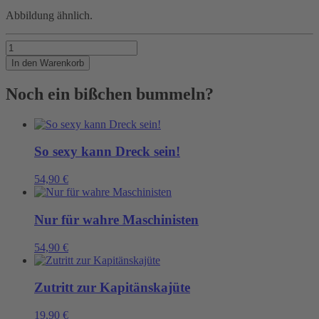
Abbildung ähnlich.
Klein
aber
In den Warenkorb
mit
ordentlich
Noch ein bißchen bummeln?
Tiefgang...
Menge
So sexy kann Dreck sein!
54,90
€
Nur für wahre Maschinisten
54,90
€
Zutritt zur Kapitänskajüte
19,90
€