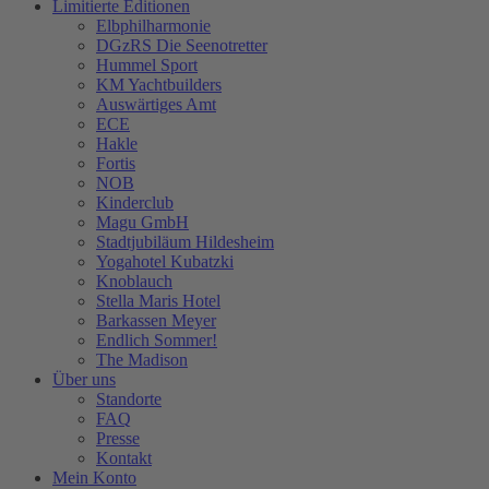
Limitierte Editionen
Elbphilharmonie
DGzRS Die Seenotretter
Hummel Sport
KM Yachtbuilders
Auswärtiges Amt
ECE
Hakle
Fortis
NOB
Kinderclub
Magu GmbH
Stadtjubiläum Hildesheim
Yogahotel Kubatzki
Knoblauch
Stella Maris Hotel
Barkassen Meyer
Endlich Sommer!
The Madison
Über uns
Standorte
FAQ
Presse
Kontakt
Mein Konto