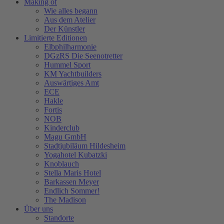
Making of
Wie alles begann
Aus dem Atelier
Der Künstler
Limitierte Editionen
Elbphilharmonie
DGzRS Die Seenotretter
Hummel Sport
KM Yachtbuilders
Auswärtiges Amt
ECE
Hakle
Fortis
NOB
Kinderclub
Magu GmbH
Stadtjubiläum Hildesheim
Yogahotel Kubatzki
Knoblauch
Stella Maris Hotel
Barkassen Meyer
Endlich Sommer!
The Madison
Über uns
Standorte