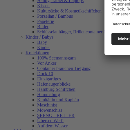
Handy, Tablet & Laptops
Kissen
Kultursäcke & Kosmetikschiffchen
Porzellan / Bambus
Papeterie
Bilder
Schlüsselanhänger, Brillencontainer & mehr
Kinder / Babys
Baby
Kinder
Kollektionen
100% Seemannsgarn
Vor Anker
Container brauchen Tiefgang
Dock 10
Einzigartiges
Hafenaugen­blicke
Hamburg Schiffchen
Hammaburg
Kapitänin und Kapitän
Maschinist
Möwenschiss
SEENOT RETTER
Übersee Werft
Auf dem Wasser