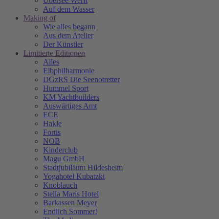
Übersee Werft
Auf dem Wasser
Making of
Wie alles begann
Aus dem Atelier
Der Künstler
Limitierte Editionen
Alles
Elbphilharmonie
DGzRS Die Seenotretter
Hummel Sport
KM Yachtbuilders
Auswärtiges Amt
ECE
Hakle
Fortis
NOB
Kinderclub
Magu GmbH
Stadtjubiläum Hildesheim
Yogahotel Kubatzki
Knoblauch
Stella Maris Hotel
Barkassen Meyer
Endlich Sommer!