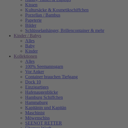
Kissen
Kultursäcke & Kosmetikschiffchen
Porzellan / Bambus
Papeterie
Bilder
Schlüsselanhänger, Brillencontainer & mehr
Kinder / Babys
Alles
Baby
Kinder
Kollektionen
Alles
100% Seemannsgarn
Vor Anker
Container brauchen Tiefgang
Dock 10
Einzigartiges
Hafenaugen­blicke
Hamburg Schiffchen
Hammaburg
Kapitänin und Kapitän
Maschinist
Möwenschiss
SEENOT RETTER