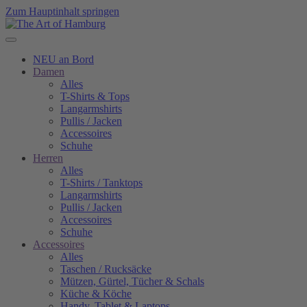
Zum Hauptinhalt springen
NEU an Bord
Damen
Alles
T-Shirts & Tops
Langarmshirts
Pullis / Jacken
Accessoires
Schuhe
Herren
Alles
T-Shirts / Tanktops
Langarmshirts
Pullis / Jacken
Accessoires
Schuhe
Accessoires
Alles
Taschen / Rucksäcke
Mützen, Gürtel, Tücher & Schals
Küche & Köche
Handy, Tablet & Laptops