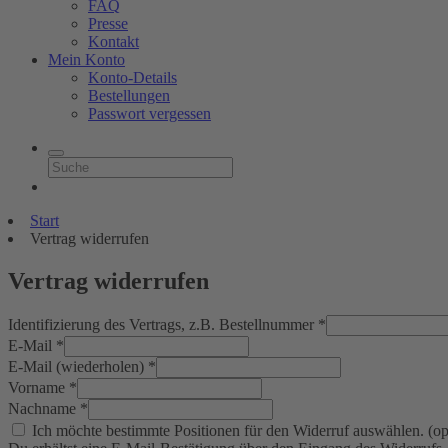
FAQ
Presse
Kontakt
Mein Konto
Konto-Details
Bestellungen
Passwort vergessen
Start
Vertrag widerrufen
Vertrag widerrufen
Identifizierung des Vertrags, z.B. Bestellnummer
*
E-Mail
*
E-Mail (wiederholen)
*
Vorname
*
Nachname
*
Ich möchte bestimmte Positionen für den Widerruf auswählen.
(op