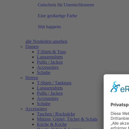
Gutschein für Unentschlossene
Eine großartige Farbe
Shit happens
alle Neuheiten ansehen
Damen
T-Shirts & Tops
Langarmshirts
Pullis / Jacken
Accessoires
Schuhe
Herren
T-Shirts / Tanktops
Langarmshirts
Pullis / Jacken
Accessoires
Schuhe
Accessoires
Taschen / Rucksäcke
Mützen, Gürtel, Tücher & Schals
Küche & Köche