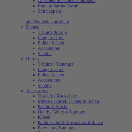
Gutschein für Unentschlossene
Eine großartige Farbe
Shit happens
alle Neuheiten ansehen
Damen
T-Shirts & Tops
Langarmshirts
Pullis / Jacken
Accessoires
Schuhe
Herren
T-Shirts / Tanktops
Langarmshirts
Pullis / Jacken
Accessoires
Schuhe
Accessoires
Taschen / Rucksäcke
Mützen, Gürtel, Tücher & Schals
Küche & Köche
Handy, Tablet & Laptops
Kissen
Kultursäcke & Kosmetikschiffchen
Porzellan / Bambus