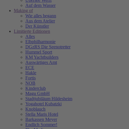
Übersee Werft
Auf dem Wasser
Making of
Wie alles begann
Aus dem Atelier
Der Künstler
Limitierte Editionen
Alles
Elbphilharmonie
DGzRS Die Seenotretter
Hummel Sport
KM Yachtbuilders
Auswärtiges Amt
ECE
Hakle
Fortis
NOB
Kinderclub
Magu GmbH
Stadtjubiläum Hildesheim
Yogahotel Kubatzki
Knoblauch
Stella Maris Hotel
Barkassen Meyer
Endlich Sommer!