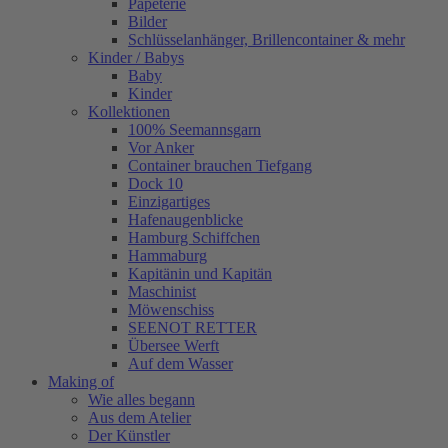
Papeterie
Bilder
Schlüsselanhänger, Brillencontainer & mehr
Kinder / Babys
Baby
Kinder
Kollektionen
100% Seemannsgarn
Vor Anker
Container brauchen Tiefgang
Dock 10
Einzigartiges
Hafenaugen­blicke
Hamburg Schiffchen
Hammaburg
Kapitänin und Kapitän
Maschinist
Möwenschiss
SEENOT RETTER
Übersee Werft
Auf dem Wasser
Making of
Wie alles begann
Aus dem Atelier
Der Künstler