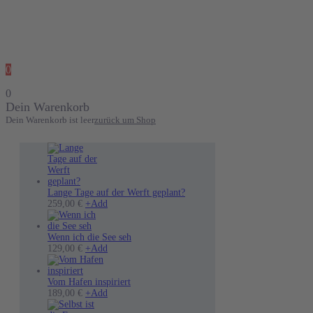
0
0
Dein Warenkorb
Dein Warenkorb ist leer
zurück um Shop
Lange Tage auf der Werft geplant?
Dieses
259,00
€
+
Add
Produkt
weist
mehrere
Wenn ich die See seh
Varianten
Dieses
129,00
€
+
Add
auf.
Produkt
Die
weist
Optionen
mehrere
Vom Hafen inspiriert
können
Varianten
Dieses
189,00
€
+
Add
auf
auf.
Produkt