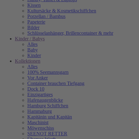
Kissen
Kultursäcke & Kosmetikschiffchen
Porzellan / Bambus
Papeterie
Bilder
Schlüsselanhänger, Brillencontainer & mehr
Kinder / Babys
Alles
Baby
Kinder
Kollektionen
Alles
100% Seemannsgarn
Vor Anker
Container brauchen Tiefgang
Dock 10
Einzigartiges
Hafenaugen­blicke
Hamburg Schiffchen
Hammaburg
Kapitänin und Kapitän
Maschinist
Möwenschiss
SEENOT RETTER