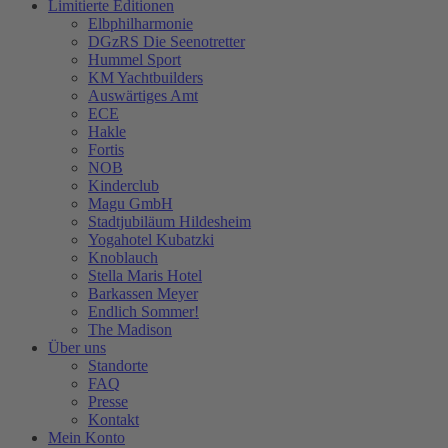
Limitierte Editionen
Elbphilharmonie
DGzRS Die Seenotretter
Hummel Sport
KM Yachtbuilders
Auswärtiges Amt
ECE
Hakle
Fortis
NOB
Kinderclub
Magu GmbH
Stadtjubiläum Hildesheim
Yogahotel Kubatzki
Knoblauch
Stella Maris Hotel
Barkassen Meyer
Endlich Sommer!
The Madison
Über uns
Standorte
FAQ
Presse
Kontakt
Mein Konto