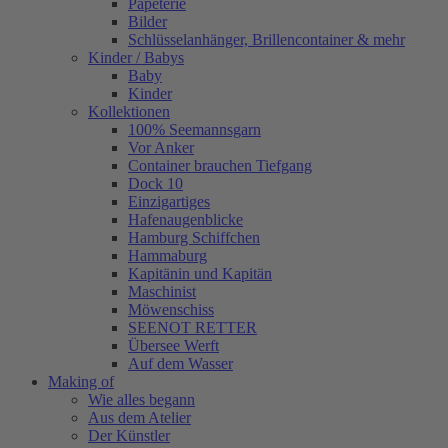
Papeterie
Bilder
Schlüsselanhänger, Brillencontainer & mehr
Kinder / Babys
Baby
Kinder
Kollektionen
100% Seemannsgarn
Vor Anker
Container brauchen Tiefgang
Dock 10
Einzigartiges
Hafenaugen­blicke
Hamburg Schiffchen
Hammaburg
Kapitänin und Kapitän
Maschinist
Möwenschiss
SEENOT RETTER
Übersee Werft
Auf dem Wasser
Making of
Wie alles begann
Aus dem Atelier
Der Künstler