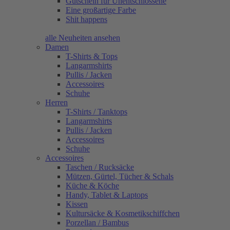
Gutschein für Unentschlossene
Eine großartige Farbe
Shit happens
alle Neuheiten ansehen
Damen
T-Shirts & Tops
Langarmshirts
Pullis / Jacken
Accessoires
Schuhe
Herren
T-Shirts / Tanktops
Langarmshirts
Pullis / Jacken
Accessoires
Schuhe
Accessoires
Taschen / Rucksäcke
Mützen, Gürtel, Tücher & Schals
Küche & Köche
Handy, Tablet & Laptops
Kissen
Kultursäcke & Kosmetikschiffchen
Porzellan / Bambus