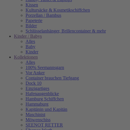
Kissen
Kultursäcke & Kosmetikschiffchen
Porzellan / Bambus
Papeterie
Bilder
Schlüsselanhänger, Brillencontainer & mehr
Kinder / Babys
Alles
Baby
Kinder
Kollektionen
Alles
100% Seemannsgarn
Vor Anker
Container brauchen Tiefgang
Dock 10
Einzigartiges
Hafenaugen­blicke
Hamburg Schiffchen
Hammaburg
Kapitänin und Kapitän
Maschinist
Möwenschiss
SEENOT RETTER