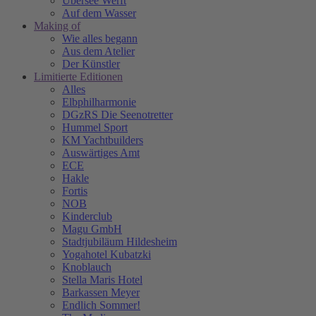
Übersee Werft
Auf dem Wasser
Making of
Wie alles begann
Aus dem Atelier
Der Künstler
Limitierte Editionen
Alles
Elbphilharmonie
DGzRS Die Seenotretter
Hummel Sport
KM Yachtbuilders
Auswärtiges Amt
ECE
Hakle
Fortis
NOB
Kinderclub
Magu GmbH
Stadtjubiläum Hildesheim
Yogahotel Kubatzki
Knoblauch
Stella Maris Hotel
Barkassen Meyer
Endlich Sommer!