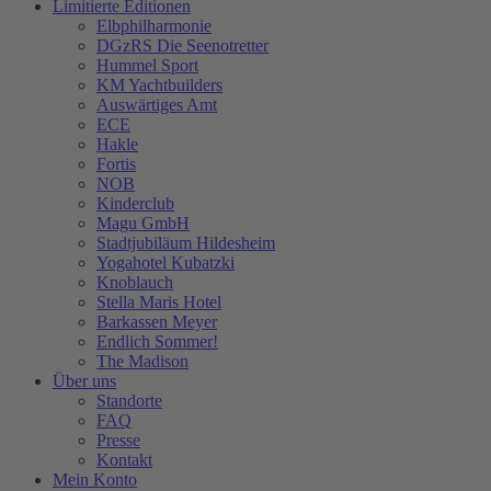
Limitierte Editionen
Elbphilharmonie
DGzRS Die Seenotretter
Hummel Sport
KM Yachtbuilders
Auswärtiges Amt
ECE
Hakle
Fortis
NOB
Kinderclub
Magu GmbH
Stadtjubiläum Hildesheim
Yogahotel Kubatzki
Knoblauch
Stella Maris Hotel
Barkassen Meyer
Endlich Sommer!
The Madison
Über uns
Standorte
FAQ
Presse
Kontakt
Mein Konto