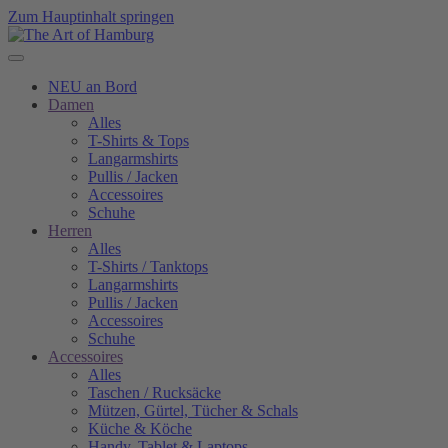
Zum Hauptinhalt springen
NEU an Bord
Damen
Alles
T-Shirts & Tops
Langarmshirts
Pullis / Jacken
Accessoires
Schuhe
Herren
Alles
T-Shirts / Tanktops
Langarmshirts
Pullis / Jacken
Accessoires
Schuhe
Accessoires
Alles
Taschen / Rucksäcke
Mützen, Gürtel, Tücher & Schals
Küche & Köche
Handy, Tablet & Laptops