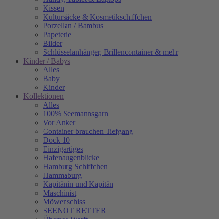
Kissen
Kultursäcke & Kosmetikschiffchen
Porzellan / Bambus
Papeterie
Bilder
Schlüsselanhänger, Brillencontainer & mehr
Kinder / Babys
Alles
Baby
Kinder
Kollektionen
Alles
100% Seemannsgarn
Vor Anker
Container brauchen Tiefgang
Dock 10
Einzigartiges
Hafenaugen­blicke
Hamburg Schiffchen
Hammaburg
Kapitänin und Kapitän
Maschinist
Möwenschiss
SEENOT RETTER