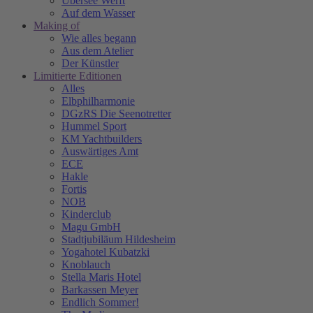
Übersee Werft
Auf dem Wasser
Making of
Wie alles begann
Aus dem Atelier
Der Künstler
Limitierte Editionen
Alles
Elbphilharmonie
DGzRS Die Seenotretter
Hummel Sport
KM Yachtbuilders
Auswärtiges Amt
ECE
Hakle
Fortis
NOB
Kinderclub
Magu GmbH
Stadtjubiläum Hildesheim
Yogahotel Kubatzki
Knoblauch
Stella Maris Hotel
Barkassen Meyer
Endlich Sommer!