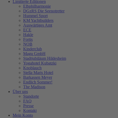
Limitierte Editionen
Elbphilharmonie
DGzRS Die Seenotretter
Hummel Sport
KM Yachtbuilders
Auswärtiges Amt
ECE
Hakle
Fortis
NOB
Kinderclub
Magu GmbH
Stadtjubiläum Hildesheim
Yogahotel Kubatzki
Knoblauch
Stella Maris Hotel
Barkassen Meyer
Endlich Sommer!
The Madison
Über uns
Standorte
FAQ
Presse
Kontakt
Mein Konto