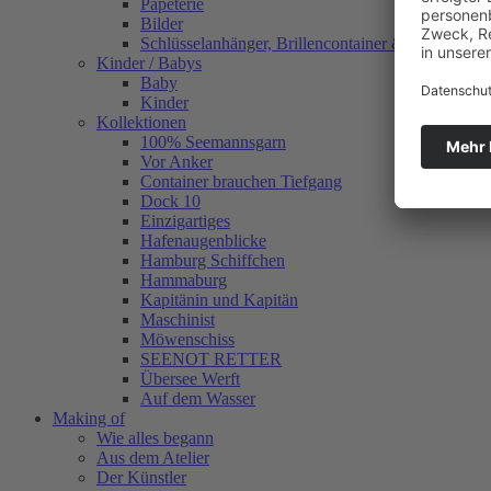
Papeterie
Bilder
Schlüsselanhänger, Brillencontainer & mehr
Kinder / Babys
Baby
Kinder
Kollektionen
100% Seemannsgarn
Vor Anker
Container brauchen Tiefgang
Dock 10
Einzigartiges
Hafenaugen­blicke
Hamburg Schiffchen
Hammaburg
Kapitänin und Kapitän
Maschinist
Möwenschiss
SEENOT RETTER
Übersee Werft
Auf dem Wasser
Making of
Wie alles begann
Aus dem Atelier
Der Künstler