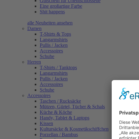
Gutschein für Unentschlossene
Eine großartige Farbe
Shit happens
alle Neuheiten ansehen
Damen
T-Shirts & Tops
Langarmshirts
Pullis / Jacken
Accessoires
Schuhe
Herren
T-Shirts / Tanktops
Langarmshirts
Pullis / Jacken
Accessoires
Schuhe
Accessoires
Taschen / Rucksäcke
Mützen, Gürtel, Tücher & Schals
Küche & Köche
Handy, Tablet & Laptops
Kissen
Kultursäcke & Kosmetikschiffchen
Porzellan / Bambus