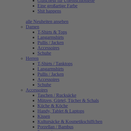
Gutschein für Unentschlossene
Eine großartige Farbe
Shit happens
alle Neuheiten ansehen
Damen
T-Shirts & Tops
Langarmshirts
Pullis / Jacken
Accessoires
Schuhe
Herren
T-Shirts / Tanktops
Langarmshirts
Pullis / Jacken
Accessoires
Schuhe
Accessoires
Taschen / Rucksäcke
Mützen, Gürtel, Tücher & Schals
Küche & Köche
Handy, Tablet & Laptops
Kissen
Kultursäcke & Kosmetikschiffchen
Porzellan / Bambus