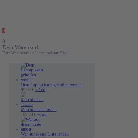
0
0
Dein Warenkorb
Dein Warenkorb ist leer
zurück um Shop
Dem Laptop kann geholfen werden
Dieses
99,00
€
+
Add
Produkt
weist
mehrere
Varianten
Maschinisten Tasche
auf.
199,00
€
+
Add
Die
Optionen
können
auf
Wer auf dieser Liste landet,