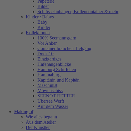
Papeterie
Bilder
Schlüsselanhänger, Brillencontainer & mehr
Kinder / Babys
Baby
Kinder
Kollektionen
100% Seemannsgarn
Vor Anker
Container brauchen Tiefgang
Dock 10
Einzigartiges
Hafenaugen­blicke
Hamburg Schiffchen
Hammaburg
Kapitänin und Kapitän
Maschinist
Möwenschiss
SEENOT RETTER
Übersee Werft
Auf dem Wasser
Making of
Wie alles begann
Aus dem Atelier
Der Künstler