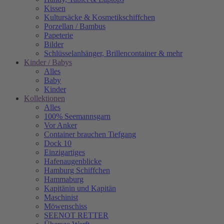
Kissen
Kultursäcke & Kosmetikschiffchen
Porzellan / Bambus
Papeterie
Bilder
Schlüsselanhänger, Brillencontainer & mehr
Kinder / Babys
Alles
Baby
Kinder
Kollektionen
Alles
100% Seemannsgarn
Vor Anker
Container brauchen Tiefgang
Dock 10
Einzigartiges
Hafenaugen­blicke
Hamburg Schiffchen
Hammaburg
Kapitänin und Kapitän
Maschinist
Möwenschiss
SEENOT RETTER