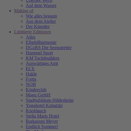
Übersee Werft
Auf dem Wasser
Making of
Wie alles begann
Aus dem Atelier
Der Künstler
Limitierte Editionen
Alles
Elbphilharmonie
DGzRS Die Seenotretter
Hummel Sport
KM Yachtbuilders
Auswärtiges Amt
ECE
Hakle
Fortis
NOB
Kinderclub
Magu GmbH
Stadtjubiläum Hildesheim
Yogahotel Kubatzki
Knoblauch
Stella Maris Hotel
Barkassen Meyer
Endlich Sommer!