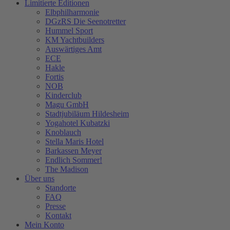
Limitierte Editionen
Elbphilharmonie
DGzRS Die Seenotretter
Hummel Sport
KM Yachtbuilders
Auswärtiges Amt
ECE
Hakle
Fortis
NOB
Kinderclub
Magu GmbH
Stadtjubiläum Hildesheim
Yogahotel Kubatzki
Knoblauch
Stella Maris Hotel
Barkassen Meyer
Endlich Sommer!
The Madison
Über uns
Standorte
FAQ
Presse
Kontakt
Mein Konto