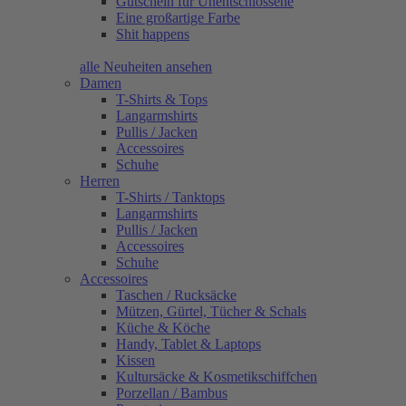
Gutschein für Unentschlossene
Eine großartige Farbe
Shit happens
alle Neuheiten ansehen
Damen
T-Shirts & Tops
Langarmshirts
Pullis / Jacken
Accessoires
Schuhe
Herren
T-Shirts / Tanktops
Langarmshirts
Pullis / Jacken
Accessoires
Schuhe
Accessoires
Taschen / Rucksäcke
Mützen, Gürtel, Tücher & Schals
Küche & Köche
Handy, Tablet & Laptops
Kissen
Kultursäcke & Kosmetikschiffchen
Porzellan / Bambus