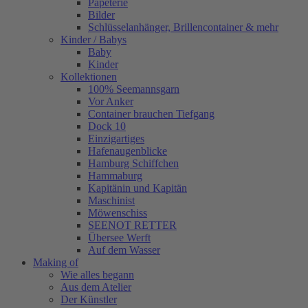
Papeterie
Bilder
Schlüsselanhänger, Brillencontainer & mehr
Kinder / Babys
Baby
Kinder
Kollektionen
100% Seemannsgarn
Vor Anker
Container brauchen Tiefgang
Dock 10
Einzigartiges
Hafenaugen­blicke
Hamburg Schiffchen
Hammaburg
Kapitänin und Kapitän
Maschinist
Möwenschiss
SEENOT RETTER
Übersee Werft
Auf dem Wasser
Making of
Wie alles begann
Aus dem Atelier
Der Künstler