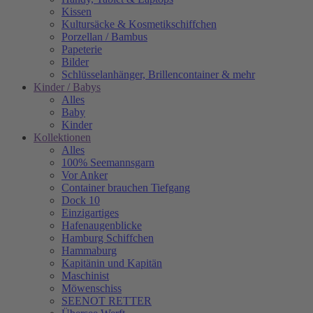
Kissen
Kultursäcke & Kosmetikschiffchen
Porzellan / Bambus
Papeterie
Bilder
Schlüsselanhänger, Brillencontainer & mehr
Kinder / Babys
Alles
Baby
Kinder
Kollektionen
Alles
100% Seemannsgarn
Vor Anker
Container brauchen Tiefgang
Dock 10
Einzigartiges
Hafenaugen­blicke
Hamburg Schiffchen
Hammaburg
Kapitänin und Kapitän
Maschinist
Möwenschiss
SEENOT RETTER