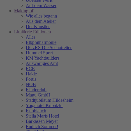
Übersee Werft
Auf dem Wasser
Making of
Wie alles begann
Aus dem Atelier
Der Künstler
Limitierte Editionen
Alles
Elbphilharmonie
DGzRS Die Seenotretter
Hummel Sport
KM Yachtbuilders
Auswärtiges Amt
ECE
Hakle
Fortis
NOB
Kinderclub
Magu GmbH
Stadtjubiläum Hildesheim
Yogahotel Kubatzki
Knoblauch
Stella Maris Hotel
Barkassen Meyer
Endlich Sommer!