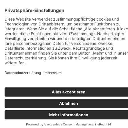
werden
Optionen
können
auf
der
Produktseite
gewählt
werden