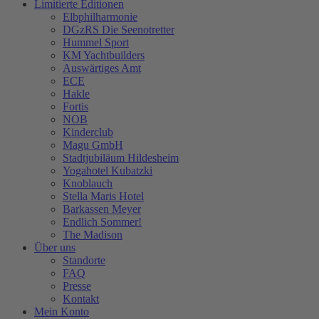
Limitierte Editionen
Elbphilharmonie
DGzRS Die Seenotretter
Hummel Sport
KM Yachtbuilders
Auswärtiges Amt
ECE
Hakle
Fortis
NOB
Kinderclub
Magu GmbH
Stadtjubiläum Hildesheim
Yogahotel Kubatzki
Knoblauch
Stella Maris Hotel
Barkassen Meyer
Endlich Sommer!
The Madison
Über uns
Standorte
FAQ
Presse
Kontakt
Mein Konto