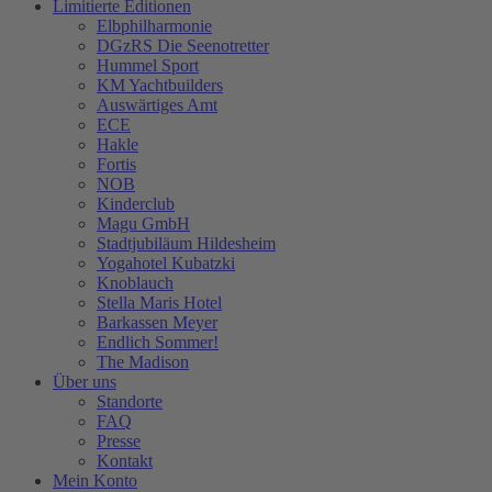
Limitierte Editionen
Elbphilharmonie
DGzRS Die Seenotretter
Hummel Sport
KM Yachtbuilders
Auswärtiges Amt
ECE
Hakle
Fortis
NOB
Kinderclub
Magu GmbH
Stadtjubiläum Hildesheim
Yogahotel Kubatzki
Knoblauch
Stella Maris Hotel
Barkassen Meyer
Endlich Sommer!
The Madison
Über uns
Standorte
FAQ
Presse
Kontakt
Mein Konto