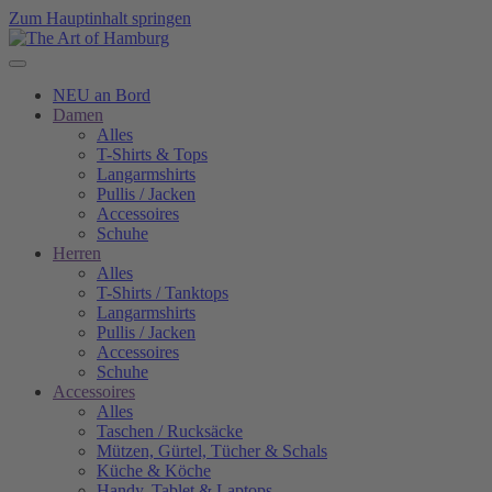
Zum Hauptinhalt springen
NEU an Bord
Damen
Alles
T-Shirts & Tops
Langarmshirts
Pullis / Jacken
Accessoires
Schuhe
Herren
Alles
T-Shirts / Tanktops
Langarmshirts
Pullis / Jacken
Accessoires
Schuhe
Accessoires
Alles
Taschen / Rucksäcke
Mützen, Gürtel, Tücher & Schals
Küche & Köche
Handy, Tablet & Laptops