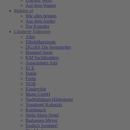
Übersee Werft
Auf dem Wasser
Making of
Wie alles begann
Aus dem Atelier
Der Künstler
Limitierte Editionen
Alles
Elbphilharmonie
DGzRS Die Seenotretter
Hummel Sport
KM Yachtbuilders
Auswärtiges Amt
ECE
Hakle
Fortis
NOB
Kinderclub
Magu GmbH
Stadtjubiläum Hildesheim
Yogahotel Kubatzki
Knoblauch
Stella Maris Hotel
Barkassen Meyer
Endlich Sommer!