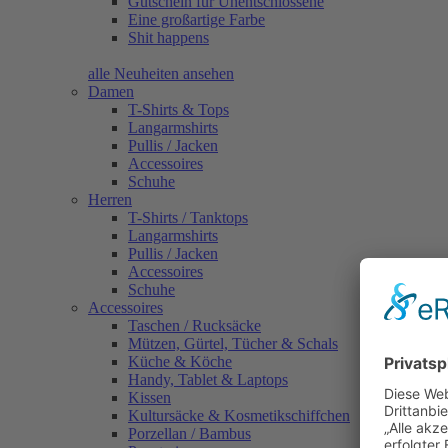
Gutschein für Unentschlossene
Eine großartige Farbe
Shit happens
alle Neuheiten ansehen
Damen
T-Shirts & Tops
Langarmshirts
Pullis / Jacken
Accessoires
Schuhe
Herren
T-Shirts / Tanktops
Langarmshirts
Pullis / Jacken
Accessoires
Schuhe
Accessoires
Taschen / Rucksäcke
Mützen, Gürtel, Tücher & Schals
Küche & Köche
Handy, Tablet & Laptops
Kissen
Kultursäcke & Kosmetikschiffchen
Porzellan / Bambus