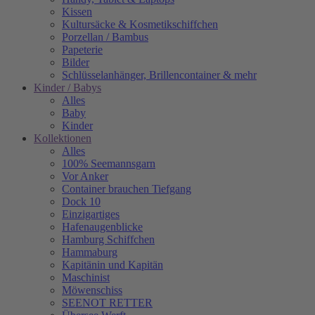
Kissen
Kultursäcke & Kosmetikschiffchen
Porzellan / Bambus
Papeterie
Bilder
Schlüsselanhänger, Brillencontainer & mehr
Kinder / Babys
Alles
Baby
Kinder
Kollektionen
Alles
100% Seemannsgarn
Vor Anker
Container brauchen Tiefgang
Dock 10
Einzigartiges
Hafenaugen­blicke
Hamburg Schiffchen
Hammaburg
Kapitänin und Kapitän
Maschinist
Möwenschiss
SEENOT RETTER