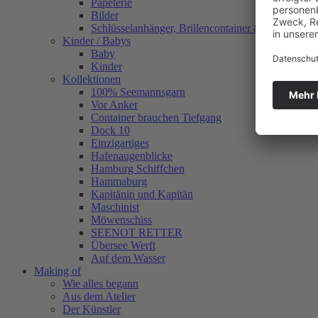
Papeterie
Bilder
Schlüsselanhänger, Brillencontainer & mehr
Kinder / Babys
Baby
Kinder
Kollektionen
100% Seemannsgarn
Vor Anker
Container brauchen Tiefgang
Dock 10
Einzigartiges
Hafenaugen­blicke
Hamburg Schiffchen
Hammaburg
Kapitänin und Kapitän
Maschinist
Möwenschiss
SEENOT RETTER
Übersee Werft
Auf dem Wasser
Making of
Wie alles begann
Aus dem Atelier
Der Künstler