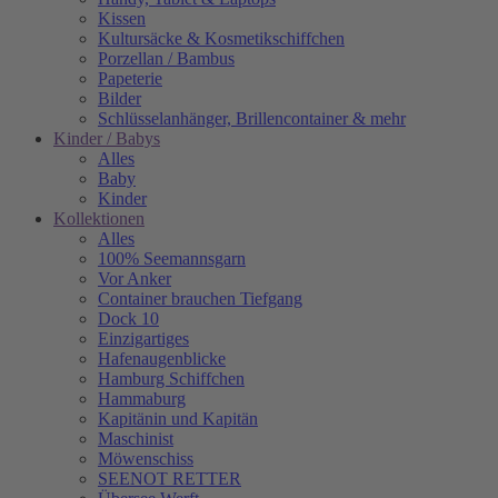
Kissen
Kultursäcke & Kosmetikschiffchen
Porzellan / Bambus
Papeterie
Bilder
Schlüsselanhänger, Brillencontainer & mehr
Kinder / Babys
Alles
Baby
Kinder
Kollektionen
Alles
100% Seemannsgarn
Vor Anker
Container brauchen Tiefgang
Dock 10
Einzigartiges
Hafenaugen­blicke
Hamburg Schiffchen
Hammaburg
Kapitänin und Kapitän
Maschinist
Möwenschiss
SEENOT RETTER