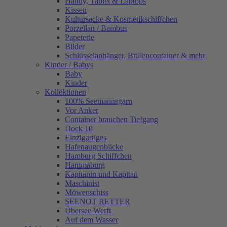
Handy, Tablet & Laptops
Kissen
Kultursäcke & Kosmetikschiffchen
Porzellan / Bambus
Papeterie
Bilder
Schlüsselanhänger, Brillencontainer & mehr
Kinder / Babys
Baby
Kinder
Kollektionen
100% Seemannsgarn
Vor Anker
Container brauchen Tiefgang
Dock 10
Einzigartiges
Hafenaugen­blicke
Hamburg Schiffchen
Hammaburg
Kapitänin und Kapitän
Maschinist
Möwenschiss
SEENOT RETTER
Übersee Werft
Auf dem Wasser