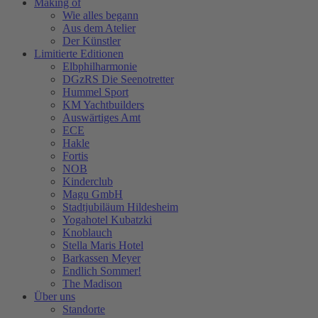
Making of
Wie alles begann
Aus dem Atelier
Der Künstler
Limitierte Editionen
Elbphilharmonie
DGzRS Die Seenotretter
Hummel Sport
KM Yachtbuilders
Auswärtiges Amt
ECE
Hakle
Fortis
NOB
Kinderclub
Magu GmbH
Stadtjubiläum Hildesheim
Yogahotel Kubatzki
Knoblauch
Stella Maris Hotel
Barkassen Meyer
Endlich Sommer!
The Madison
Über uns
Standorte