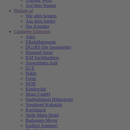
Übersee Werft
Auf dem Wasser
Making of
Wie alles begann
Aus dem Atelier
Der Künstler
Limitierte Editionen
Alles
Elbphilharmonie
DGzRS Die Seenotretter
Hummel Sport
KM Yachtbuilders
Auswärtiges Amt
ECE
Hakle
Fortis
NOB
Kinderclub
Magu GmbH
Stadtjubiläum Hildesheim
Yogahotel Kubatzki
Knoblauch
Stella Maris Hotel
Barkassen Meyer
Endlich Sommer!