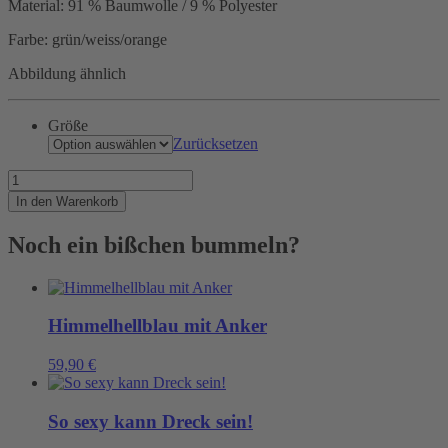
Material: 91 % Baumwolle / 9 % Polyester
Farbe: grün/weiss/orange
Abbildung ähnlich
Größe
Zurücksetzen
Einfach
mal
In den Warenkorb
gegen
den
Noch ein bißchen bummeln?
Strom
schwimmen....
Menge
Himmelhellblau mit Anker
59,90
€
So sexy kann Dreck sein!