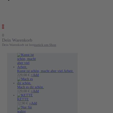
0
0
Dein Warenkorb
Dein Warenkorb ist leer
zurück um Shop
Kunst ist schön, macht aber viel Arbeit.
Dieses
229,00
€
+
Add
Produkt
weist
mehrere
Mach es dir schön.
Varianten
Dieses
129,00
€
+
Add
auf.
Produkt
Die
weist
KETTE
Optionen
mehrere
12,90
€
+
Add
können
Varianten
auf
auf.