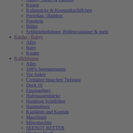
Kissen
Kultursäcke & Kosmetikschiffchen
Porzellan / Bambus
Papeterie
Bilder
Schlüsselanhänger, Brillencontainer & mehr
Kinder / Babys
Alles
Baby
Kinder
Kollektionen
Alles
100% Seemannsgarn
Vor Anker
Container brauchen Tiefgang
Dock 10
Einzigartiges
Hafenaugen­blicke
Hamburg Schiffchen
Hammaburg
Kapitänin und Kapitän
Maschinist
Möwenschiss
SEENOT RETTER