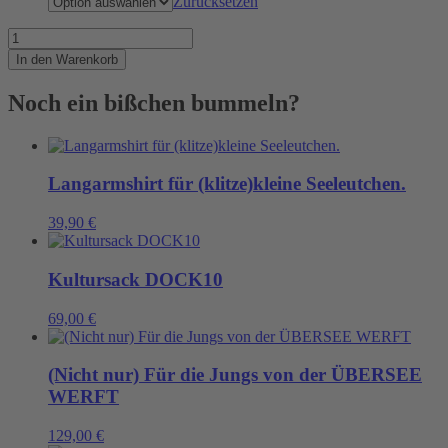
Zurücksetzen
Es
gibt
In den Warenkorb
wieder
Seepferdchen
Noch ein bißchen bummeln?
in
der
Nordsee
Menge
Langarmshirt für (klitze)kleine Seeleutchen.
39,90
€
Kultursack DOCK10
69,00
€
(Nicht nur) Für die Jungs von der ÜBERSEE
WERFT
129,00
€