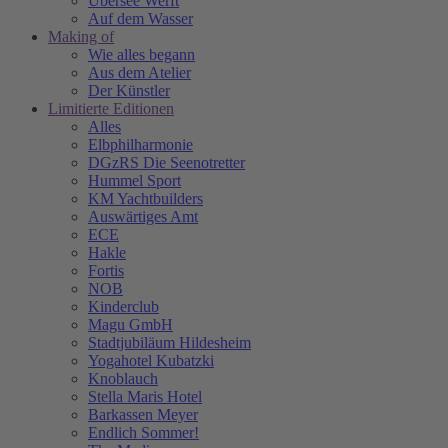
Übersee Werft
Auf dem Wasser
Making of
Wie alles begann
Aus dem Atelier
Der Künstler
Limitierte Editionen
Alles
Elbphilharmonie
DGzRS Die Seenotretter
Hummel Sport
KM Yachtbuilders
Auswärtiges Amt
ECE
Hakle
Fortis
NOB
Kinderclub
Magu GmbH
Stadtjubiläum Hildesheim
Yogahotel Kubatzki
Knoblauch
Stella Maris Hotel
Barkassen Meyer
Endlich Sommer!