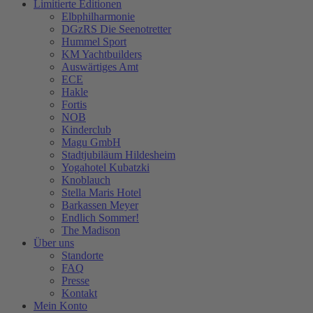
Limitierte Editionen
Elbphilharmonie
DGzRS Die Seenotretter
Hummel Sport
KM Yachtbuilders
Auswärtiges Amt
ECE
Hakle
Fortis
NOB
Kinderclub
Magu GmbH
Stadtjubiläum Hildesheim
Yogahotel Kubatzki
Knoblauch
Stella Maris Hotel
Barkassen Meyer
Endlich Sommer!
The Madison
Über uns
Standorte
FAQ
Presse
Kontakt
Mein Konto