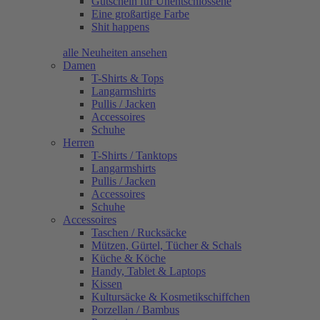
Gutschein für Unentschlossene
Eine großartige Farbe
Shit happens
alle Neuheiten ansehen
Damen
T-Shirts & Tops
Langarmshirts
Pullis / Jacken
Accessoires
Schuhe
Herren
T-Shirts / Tanktops
Langarmshirts
Pullis / Jacken
Accessoires
Schuhe
Accessoires
Taschen / Rucksäcke
Mützen, Gürtel, Tücher & Schals
Küche & Köche
Handy, Tablet & Laptops
Kissen
Kultursäcke & Kosmetikschiffchen
Porzellan / Bambus