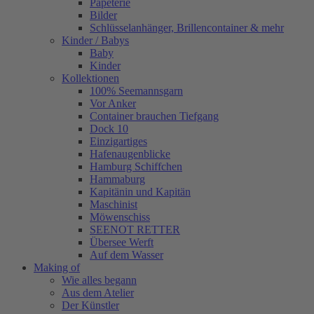
Papeterie
Bilder
Schlüsselanhänger, Brillencontainer & mehr
Kinder / Babys
Baby
Kinder
Kollektionen
100% Seemannsgarn
Vor Anker
Container brauchen Tiefgang
Dock 10
Einzigartiges
Hafenaugen­blicke
Hamburg Schiffchen
Hammaburg
Kapitänin und Kapitän
Maschinist
Möwenschiss
SEENOT RETTER
Übersee Werft
Auf dem Wasser
Making of
Wie alles begann
Aus dem Atelier
Der Künstler