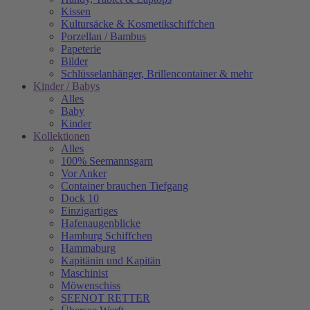
Kissen
Kultursäcke & Kosmetikschiffchen
Porzellan / Bambus
Papeterie
Bilder
Schlüsselanhänger, Brillencontainer & mehr
Kinder / Babys
Alles
Baby
Kinder
Kollektionen
Alles
100% Seemannsgarn
Vor Anker
Container brauchen Tiefgang
Dock 10
Einzigartiges
Hafenaugen­blicke
Hamburg Schiffchen
Hammaburg
Kapitänin und Kapitän
Maschinist
Möwenschiss
SEENOT RETTER