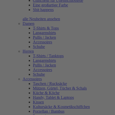
Gutschein für Unentschlossene
Eine großartige Farbe
Shit happens
alle Neuheiten ansehen
Damen
T-Shirts & Tops
Langarmshirts
Pullis / Jacken
Accessoires
Schuhe
Herren
T-Shirts / Tanktops
Langarmshirts
Pullis / Jacken
Accessoires
Schuhe
Accessoires
Taschen / Rucksäcke
Mützen, Gürtel, Tücher & Schals
Küche & Köche
Handy, Tablet & Laptops
Kissen
Kultursäcke & Kosmetikschiffchen
Porzellan / Bambus