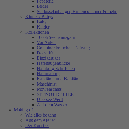
Papeterie
Bilder
Schlüsselanhänger, Brillencontainer & mehr
Kinder / Babys
Baby
Kinder
Kollektionen
100% Seemannsgarn
Vor Anker
Container brauchen Tiefgang
Dock 10
Einzigartiges
Hafenaugen­blicke
Hamburg Schiffchen
Hammaburg
Kapitänin und Kapitän
Maschinist
Möwenschiss
SEENOT RETTER
Übersee Werft
Auf dem Wasser
Making of
Wie alles begann
Aus dem Atelier
Der Künstler