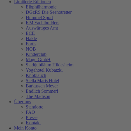
Limitierte Editionen
Elbphilharmonie
DGzRS Die Seenotretter
Hummel Sport
KM Yachtbuilders
Auswärtiges Amt
ECE
Hakle
Fortis
NOB
Kinderclub
Magu GmbH
Stadtjubiläum Hildesheim
Yogahotel Kubatzki
Knoblauch
Stella Maris Hotel
Barkassen Meyer
Endlich Sommer!
The Madison
Über uns
Standorte
FAQ
Presse
Kontakt
Mein Konto