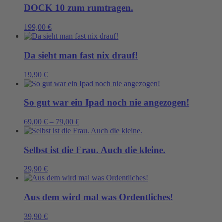
DOCK 10 zum rumtragen.
199,00
€
Da sieht man fast nix drauf!
19,90
€
So gut war ein Ipad noch nie angezogen!
69,00
€
–
79,00
€
Selbst ist die Frau. Auch die kleine.
29,90
€
Aus dem wird mal was Ordentliches!
39,90
€