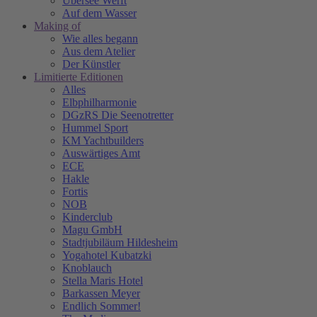
Übersee Werft
Auf dem Wasser
Making of
Wie alles begann
Aus dem Atelier
Der Künstler
Limitierte Editionen
Alles
Elbphilharmonie
DGzRS Die Seenotretter
Hummel Sport
KM Yachtbuilders
Auswärtiges Amt
ECE
Hakle
Fortis
NOB
Kinderclub
Magu GmbH
Stadtjubiläum Hildesheim
Yogahotel Kubatzki
Knoblauch
Stella Maris Hotel
Barkassen Meyer
Endlich Sommer!