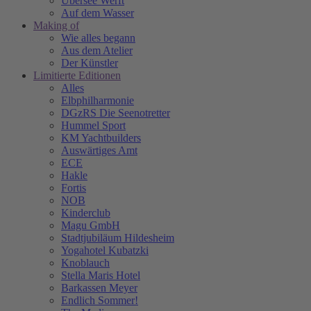
Übersee Werft
Auf dem Wasser
Making of
Wie alles begann
Aus dem Atelier
Der Künstler
Limitierte Editionen
Alles
Elbphilharmonie
DGzRS Die Seenotretter
Hummel Sport
KM Yachtbuilders
Auswärtiges Amt
ECE
Hakle
Fortis
NOB
Kinderclub
Magu GmbH
Stadtjubiläum Hildesheim
Yogahotel Kubatzki
Knoblauch
Stella Maris Hotel
Barkassen Meyer
Endlich Sommer!