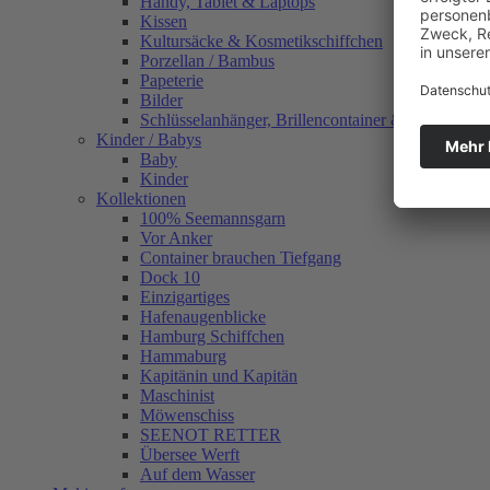
Handy, Tablet & Laptops
Kissen
Kultursäcke & Kosmetikschiffchen
Porzellan / Bambus
Papeterie
Bilder
Schlüsselanhänger, Brillencontainer & mehr
Kinder / Babys
Baby
Kinder
Kollektionen
100% Seemannsgarn
Vor Anker
Container brauchen Tiefgang
Dock 10
Einzigartiges
Hafenaugen­blicke
Hamburg Schiffchen
Hammaburg
Kapitänin und Kapitän
Maschinist
Möwenschiss
SEENOT RETTER
Übersee Werft
Auf dem Wasser