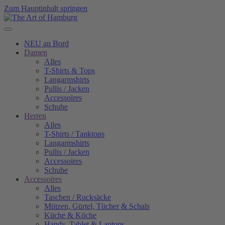
Zum Hauptinhalt springen
NEU an Bord
Damen
Alles
T-Shirts & Tops
Langarmshirts
Pullis / Jacken
Accessoires
Schuhe
Herren
Alles
T-Shirts / Tanktops
Langarmshirts
Pullis / Jacken
Accessoires
Schuhe
Accessoires
Alles
Taschen / Rucksäcke
Mützen, Gürtel, Tücher & Schals
Küche & Köche
Handy, Tablet & Laptops