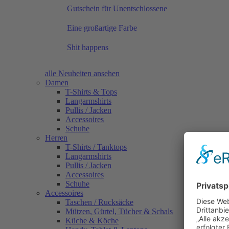
Gutschein für Unentschlossene
Eine großartige Farbe
Shit happens
alle Neuheiten ansehen
Damen
T-Shirts & Tops
Langarmshirts
Pullis / Jacken
Accessoires
Schuhe
Herren
T-Shirts / Tanktops
Langarmshirts
Pullis / Jacken
Accessoires
Schuhe
Accessoires
Taschen / Rucksäcke
Mützen, Gürtel, Tücher & Schals
Küche & Köche