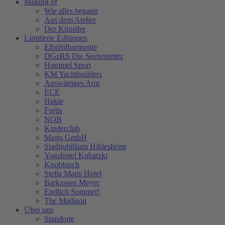
Making of
Wie alles begann
Aus dem Atelier
Der Künstler
Limitierte Editionen
Elbphilharmonie
DGzRS Die Seenotretter
Hummel Sport
KM Yachtbuilders
Auswärtiges Amt
ECE
Hakle
Fortis
NOB
Kinderclub
Magu GmbH
Stadtjubiläum Hildesheim
Yogahotel Kubatzki
Knoblauch
Stella Maris Hotel
Barkassen Meyer
Endlich Sommer!
The Madison
Über uns
Standorte