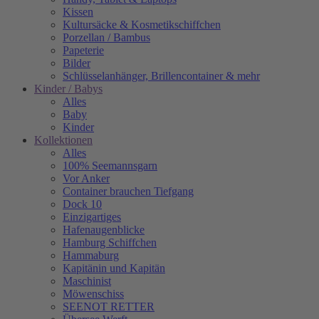
Kissen
Kultursäcke & Kosmetikschiffchen
Porzellan / Bambus
Papeterie
Bilder
Schlüsselanhänger, Brillencontainer & mehr
Kinder / Babys
Alles
Baby
Kinder
Kollektionen
Alles
100% Seemannsgarn
Vor Anker
Container brauchen Tiefgang
Dock 10
Einzigartiges
Hafenaugen­blicke
Hamburg Schiffchen
Hammaburg
Kapitänin und Kapitän
Maschinist
Möwenschiss
SEENOT RETTER