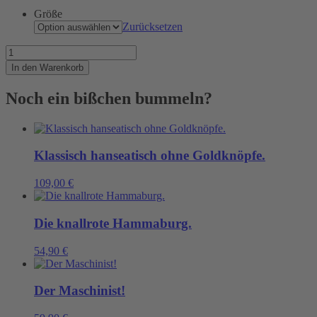
Größe
Zurücksetzen
So
gut
In den Warenkorb
war
ein
Noch ein bißchen bummeln?
Ipad
noch
nie
angezogen!
Menge
Klassisch hanseatisch ohne Goldknöpfe.
109,00
€
Die knallrote Hammaburg.
54,90
€
Der Maschinist!