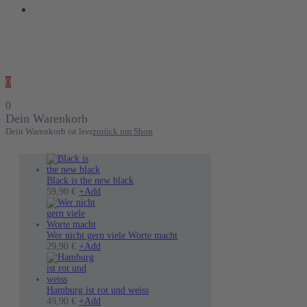
0
0
Dein Warenkorb
Dein Warenkorb ist leer
zurück um Shop
Black is the new black
Dieses
59,90
€
+
Add
Produkt
weist
mehrere
Varianten
Wer nicht gern viele Worte macht
auf.
Dieses
29,90
€
+
Add
Die
Produkt
Optionen
weist
können
mehrere
auf
Varianten
Hamburg ist rot und weiss
der
auf.
49,90
€
+
Add