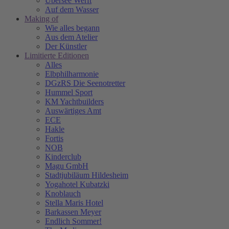
Übersee Werft
Auf dem Wasser
Making of
Wie alles begann
Aus dem Atelier
Der Künstler
Limitierte Editionen
Alles
Elbphilharmonie
DGzRS Die Seenotretter
Hummel Sport
KM Yachtbuilders
Auswärtiges Amt
ECE
Hakle
Fortis
NOB
Kinderclub
Magu GmbH
Stadtjubiläum Hildesheim
Yogahotel Kubatzki
Knoblauch
Stella Maris Hotel
Barkassen Meyer
Endlich Sommer!