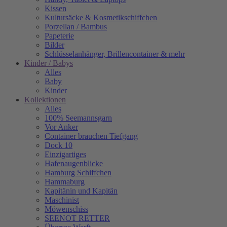
Kissen
Kultursäcke & Kosmetikschiffchen
Porzellan / Bambus
Papeterie
Bilder
Schlüsselanhänger, Brillencontainer & mehr
Kinder / Babys
Alles
Baby
Kinder
Kollektionen
Alles
100% Seemannsgarn
Vor Anker
Container brauchen Tiefgang
Dock 10
Einzigartiges
Hafenaugen­blicke
Hamburg Schiffchen
Hammaburg
Kapitänin und Kapitän
Maschinist
Möwenschiss
SEENOT RETTER