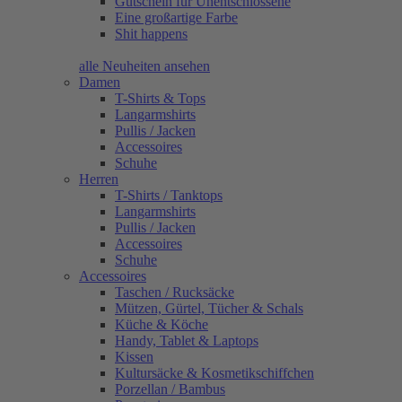
Gutschein für Unentschlossene
Eine großartige Farbe
Shit happens
alle Neuheiten ansehen
Damen
T-Shirts & Tops
Langarmshirts
Pullis / Jacken
Accessoires
Schuhe
Herren
T-Shirts / Tanktops
Langarmshirts
Pullis / Jacken
Accessoires
Schuhe
Accessoires
Taschen / Rucksäcke
Mützen, Gürtel, Tücher & Schals
Küche & Köche
Handy, Tablet & Laptops
Kissen
Kultursäcke & Kosmetikschiffchen
Porzellan / Bambus