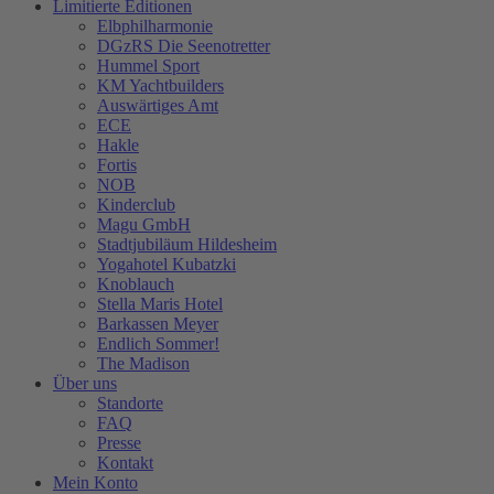
Limitierte Editionen
Elbphilharmonie
DGzRS Die Seenotretter
Hummel Sport
KM Yachtbuilders
Auswärtiges Amt
ECE
Hakle
Fortis
NOB
Kinderclub
Magu GmbH
Stadtjubiläum Hildesheim
Yogahotel Kubatzki
Knoblauch
Stella Maris Hotel
Barkassen Meyer
Endlich Sommer!
The Madison
Über uns
Standorte
FAQ
Presse
Kontakt
Mein Konto