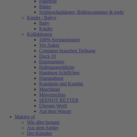
Papeterie
Bilder
Schlüsselanhänger, Brillencontainer & mehr
Kinder / Babys
Baby
Kinder
Kollektionen
100% Seemannsgarn
Vor Anker
Container brauchen Tiefgang
Dock 10
Einzigartiges
Hafenaugen­blicke
Hamburg Schiffchen
Hammaburg
Kapitänin und Kapitän
Maschinist
Möwenschiss
SEENOT RETTER
Übersee Werft
Auf dem Wasser
Making of
Wie alles begann
Aus dem Atelier
Der Künstler