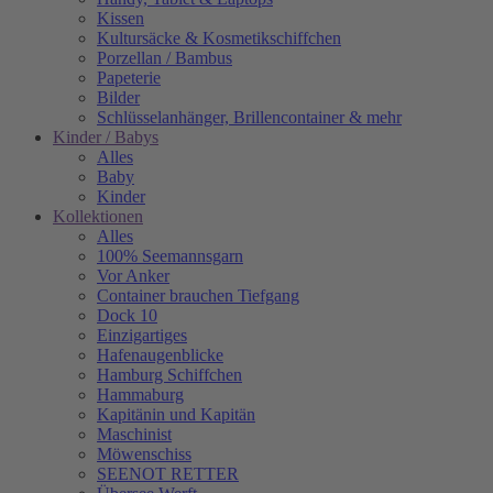
Kissen
Kultursäcke & Kosmetikschiffchen
Porzellan / Bambus
Papeterie
Bilder
Schlüsselanhänger, Brillencontainer & mehr
Kinder / Babys
Alles
Baby
Kinder
Kollektionen
Alles
100% Seemannsgarn
Vor Anker
Container brauchen Tiefgang
Dock 10
Einzigartiges
Hafenaugen­blicke
Hamburg Schiffchen
Hammaburg
Kapitänin und Kapitän
Maschinist
Möwenschiss
SEENOT RETTER