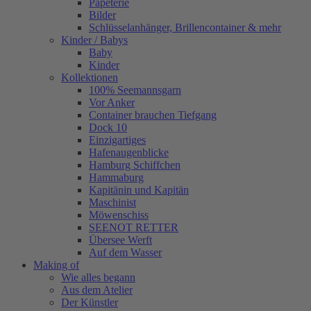
Papeterie
Bilder
Schlüsselanhänger, Brillencontainer & mehr
Kinder / Babys
Baby
Kinder
Kollektionen
100% Seemannsgarn
Vor Anker
Container brauchen Tiefgang
Dock 10
Einzigartiges
Hafenaugen­blicke
Hamburg Schiffchen
Hammaburg
Kapitänin und Kapitän
Maschinist
Möwenschiss
SEENOT RETTER
Übersee Werft
Auf dem Wasser
Making of
Wie alles begann
Aus dem Atelier
Der Künstler