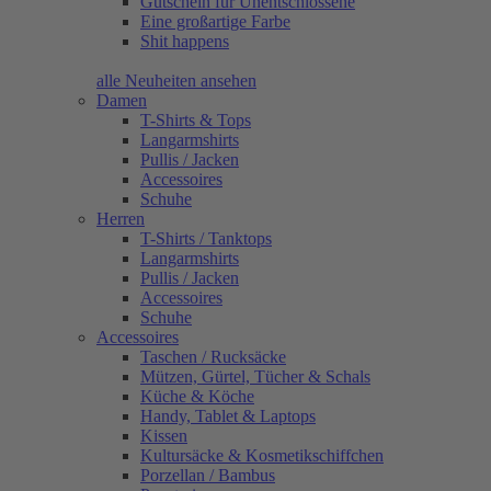
Gutschein für Unentschlossene
Eine großartige Farbe
Shit happens
alle Neuheiten ansehen
Damen
T-Shirts & Tops
Langarmshirts
Pullis / Jacken
Accessoires
Schuhe
Herren
T-Shirts / Tanktops
Langarmshirts
Pullis / Jacken
Accessoires
Schuhe
Accessoires
Taschen / Rucksäcke
Mützen, Gürtel, Tücher & Schals
Küche & Köche
Handy, Tablet & Laptops
Kissen
Kultursäcke & Kosmetikschiffchen
Porzellan / Bambus