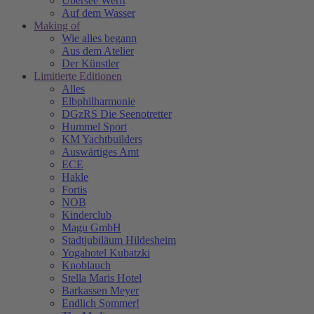
Übersee Werft
Auf dem Wasser
Making of
Wie alles begann
Aus dem Atelier
Der Künstler
Limitierte Editionen
Alles
Elbphilharmonie
DGzRS Die Seenotretter
Hummel Sport
KM Yachtbuilders
Auswärtiges Amt
ECE
Hakle
Fortis
NOB
Kinderclub
Magu GmbH
Stadtjubiläum Hildesheim
Yogahotel Kubatzki
Knoblauch
Stella Maris Hotel
Barkassen Meyer
Endlich Sommer!