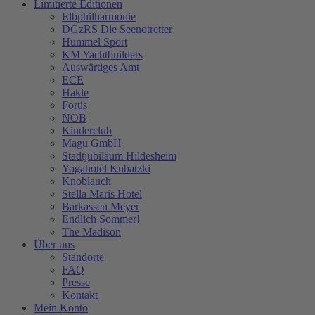
Limitierte Editionen
Elbphilharmonie
DGzRS Die Seenotretter
Hummel Sport
KM Yachtbuilders
Auswärtiges Amt
ECE
Hakle
Fortis
NOB
Kinderclub
Magu GmbH
Stadtjubiläum Hildesheim
Yogahotel Kubatzki
Knoblauch
Stella Maris Hotel
Barkassen Meyer
Endlich Sommer!
The Madison
Über uns
Standorte
FAQ
Presse
Kontakt
Mein Konto