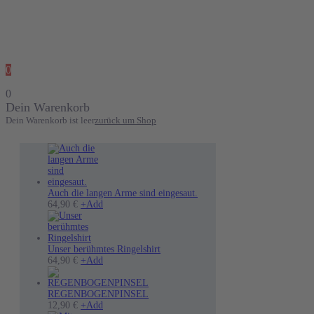
0
0
Dein Warenkorb
Dein Warenkorb ist leer
zurück um Shop
Auch die langen Arme sind eingesaut.
Dieses
64,90
€
+
Add
Produkt
weist
mehrere
Varianten
Unser berühmtes Ringelshirt
auf.
Dieses
64,90
€
+
Add
Die
Produkt
Optionen
weist
können
mehrere
REGENBOGENPINSEL
auf
Varianten
12,90
€
+
Add