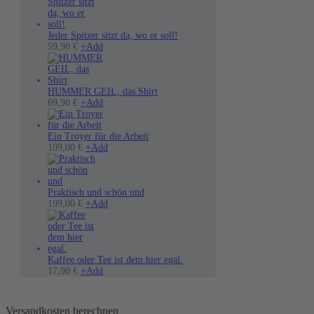
Jeder Spitzer sitzt da, wo er soll!
Dieses
59,90
€
+
Add
Produkt
weist
mehrere
Varianten
HUMMER GEIL, das Shirt
auf.
Dieses
69,90
€
+
Add
Die
Produkt
Optionen
weist
können
mehrere
Ein Troyer für die Arbeit
auf
Varianten
Dieses
109,00
€
+
Add
der
auf.
Produkt
Produktseite
Die
weist
gewählt
Optionen
mehrere
werden
können
Varianten
Praktisch und schön und
auf
auf.
199,00
€
+
Add
der
Die
Produktseite
Optionen
gewählt
können
werden
auf
der
Kaffee oder Tee ist dem hier egal.
Produktseite
17,90
€
+
Add
gewählt
werden
Versandkosten berechnen