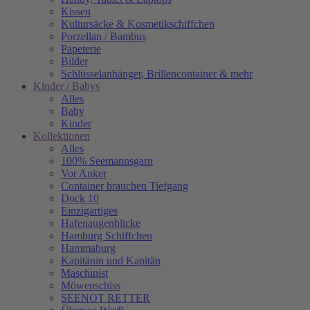
Kissen
Kultursäcke & Kosmetikschiffchen
Porzellan / Bambus
Papeterie
Bilder
Schlüsselanhänger, Brillencontainer & mehr
Kinder / Babys
Alles
Baby
Kinder
Kollektionen
Alles
100% Seemannsgarn
Vor Anker
Container brauchen Tiefgang
Dock 10
Einzigartiges
Hafenaugen­blicke
Hamburg Schiffchen
Hammaburg
Kapitänin und Kapitän
Maschinist
Möwenschiss
SEENOT RETTER