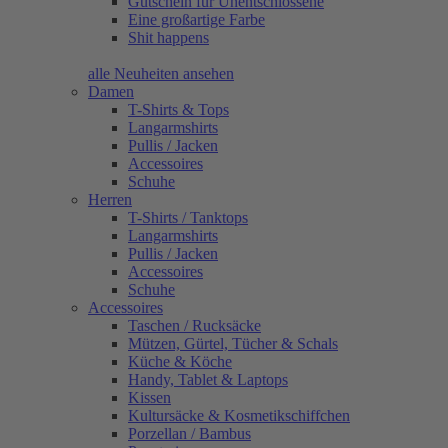
Gutschein für Unentschlossene
Eine großartige Farbe
Shit happens
alle Neuheiten ansehen
Damen
T-Shirts & Tops
Langarmshirts
Pullis / Jacken
Accessoires
Schuhe
Herren
T-Shirts / Tanktops
Langarmshirts
Pullis / Jacken
Accessoires
Schuhe
Accessoires
Taschen / Rucksäcke
Mützen, Gürtel, Tücher & Schals
Küche & Köche
Handy, Tablet & Laptops
Kissen
Kultursäcke & Kosmetikschiffchen
Porzellan / Bambus