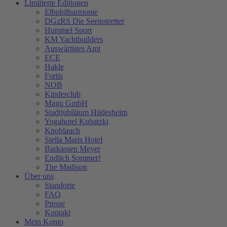
Limitierte Editionen
Elbphilharmonie
DGzRS Die Seenotretter
Hummel Sport
KM Yachtbuilders
Auswärtiges Amt
ECE
Hakle
Fortis
NOB
Kinderclub
Magu GmbH
Stadtjubiläum Hildesheim
Yogahotel Kubatzki
Knoblauch
Stella Maris Hotel
Barkassen Meyer
Endlich Sommer!
The Madison
Über uns
Standorte
FAQ
Presse
Kontakt
Mein Konto