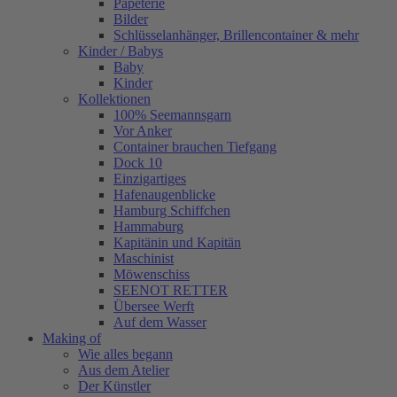
Papeterie
Bilder
Schlüsselanhänger, Brillencontainer & mehr
Kinder / Babys
Baby
Kinder
Kollektionen
100% Seemannsgarn
Vor Anker
Container brauchen Tiefgang
Dock 10
Einzigartiges
Hafenaugen­blicke
Hamburg Schiffchen
Hammaburg
Kapitänin und Kapitän
Maschinist
Möwenschiss
SEENOT RETTER
Übersee Werft
Auf dem Wasser
Making of
Wie alles begann
Aus dem Atelier
Der Künstler