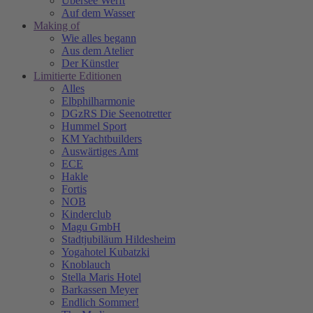
Übersee Werft
Auf dem Wasser
Making of
Wie alles begann
Aus dem Atelier
Der Künstler
Limitierte Editionen
Alles
Elbphilharmonie
DGzRS Die Seenotretter
Hummel Sport
KM Yachtbuilders
Auswärtiges Amt
ECE
Hakle
Fortis
NOB
Kinderclub
Magu GmbH
Stadtjubiläum Hildesheim
Yogahotel Kubatzki
Knoblauch
Stella Maris Hotel
Barkassen Meyer
Endlich Sommer!