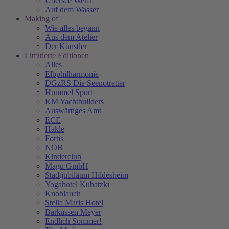
Übersee Werft
Auf dem Wasser
Making of
Wie alles begann
Aus dem Atelier
Der Künstler
Limitierte Editionen
Alles
Elbphilharmonie
DGzRS Die Seenotretter
Hummel Sport
KM Yachtbuilders
Auswärtiges Amt
ECE
Hakle
Fortis
NOB
Kinderclub
Magu GmbH
Stadtjubiläum Hildesheim
Yogahotel Kubatzki
Knoblauch
Stella Maris Hotel
Barkassen Meyer
Endlich Sommer!