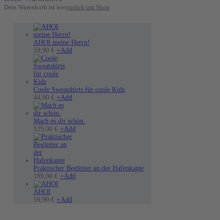
Dein Warenkorb ist leer
zurück um Shop
AHOI meine Herrn!
Dieses
59,90
€
+
Add
Produkt
weist
mehrere
Varianten
auf.
Coole Sweatshirts für coole Kids
Die
Dieses
44,90
€
+
Add
Optionen
Produkt
können
weist
auf
mehrere
Mach es dir schön.
der
Varianten
Dieses
129,00
€
+
Add
Produktseite
auf.
Produkt
gewählt
Die
weist
werden
Optionen
mehrere
können
Varianten
auf
auf.
Praktischer Begleiter an der Hafenkante
der
Die
189,00
€
+
Add
Produktseite
Optionen
gewählt
können
AHOI
werden
Dieses
auf
59,90
€
+
Add
Produkt
der
weist
Produktseite