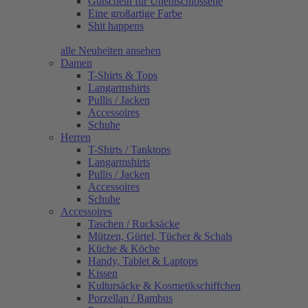
Gutschein für Unentschlossene
Eine großartige Farbe
Shit happens
alle Neuheiten ansehen
Damen
T-Shirts & Tops
Langarmshirts
Pullis / Jacken
Accessoires
Schuhe
Herren
T-Shirts / Tanktops
Langarmshirts
Pullis / Jacken
Accessoires
Schuhe
Accessoires
Taschen / Rucksäcke
Mützen, Gürtel, Tücher & Schals
Küche & Köche
Handy, Tablet & Laptops
Kissen
Kultursäcke & Kosmetikschiffchen
Porzellan / Bambus