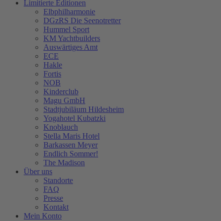
Limitierte Editionen
Elbphilharmonie
DGzRS Die Seenotretter
Hummel Sport
KM Yachtbuilders
Auswärtiges Amt
ECE
Hakle
Fortis
NOB
Kinderclub
Magu GmbH
Stadtjubiläum Hildesheim
Yogahotel Kubatzki
Knoblauch
Stella Maris Hotel
Barkassen Meyer
Endlich Sommer!
The Madison
Über uns
Standorte
FAQ
Presse
Kontakt
Mein Konto