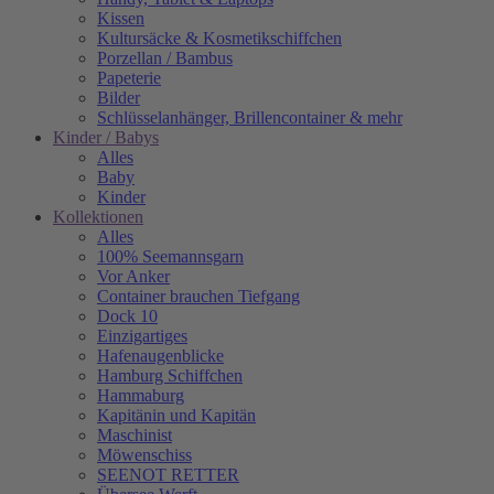
Kissen
Kultursäcke & Kosmetikschiffchen
Porzellan / Bambus
Papeterie
Bilder
Schlüsselanhänger, Brillencontainer & mehr
Kinder / Babys
Alles
Baby
Kinder
Kollektionen
Alles
100% Seemannsgarn
Vor Anker
Container brauchen Tiefgang
Dock 10
Einzigartiges
Hafenaugen­blicke
Hamburg Schiffchen
Hammaburg
Kapitänin und Kapitän
Maschinist
Möwenschiss
SEENOT RETTER