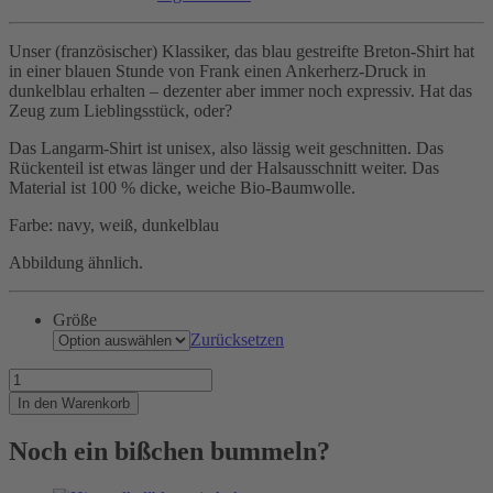
Unser (französischer) Klassiker, das blau gestreifte Breton-Shirt hat
in einer blauen Stunde von Frank einen Ankerherz-Druck in
dunkelblau erhalten – dezenter aber immer noch expressiv. Hat das
Zeug zum Lieblingsstück, oder?
Das Langarm-Shirt ist unisex, also lässig weit geschnitten. Das
Rückenteil ist etwas länger und der Halsausschnitt weiter. Das
Material ist 100 % dicke, weiche Bio-Baumwolle.
Farbe: navy, weiß, dunkelblau
Abbildung ähnlich.
Größe
Zurücksetzen
Bleu
coeur
In den Warenkorb
d'ancre
en
Noch ein bißchen bummeln?
breton
Menge