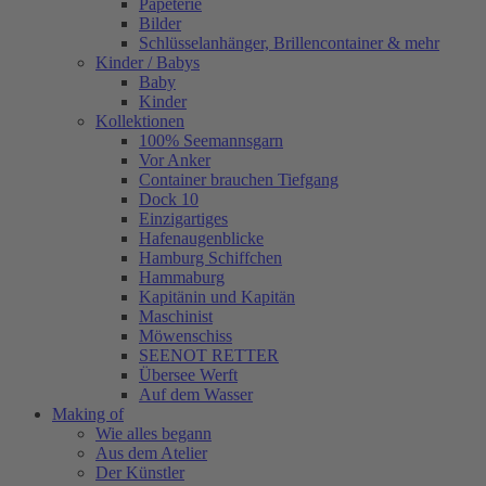
Papeterie
Bilder
Schlüsselanhänger, Brillencontainer & mehr
Kinder / Babys
Baby
Kinder
Kollektionen
100% Seemannsgarn
Vor Anker
Container brauchen Tiefgang
Dock 10
Einzigartiges
Hafenaugen­blicke
Hamburg Schiffchen
Hammaburg
Kapitänin und Kapitän
Maschinist
Möwenschiss
SEENOT RETTER
Übersee Werft
Auf dem Wasser
Making of
Wie alles begann
Aus dem Atelier
Der Künstler