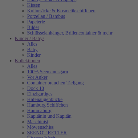
Kissen
Kultursäcke & Kosmetikschiffchen
Porzellan / Bambus
Papeterie
Bilder
Schlüsselanhänger, Brillencontainer & mehr
Kinder / Babys
Alles
Baby
Kinder
Kollektionen
Alles
100% Seemannsgarn
Vor Anker
Container brauchen Tiefgang
Dock 10
Einzigartiges
Hafenaugen­blicke
Hamburg Schiffchen
Hammaburg
Kapitänin und Kapitän
Maschinist
Möwenschiss
SEENOT RETTER