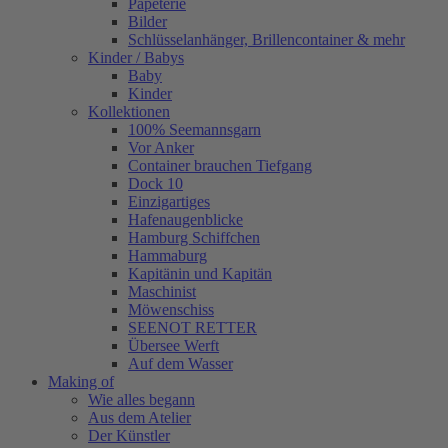
Papeterie
Bilder
Schlüsselanhänger, Brillencontainer & mehr
Kinder / Babys
Baby
Kinder
Kollektionen
100% Seemannsgarn
Vor Anker
Container brauchen Tiefgang
Dock 10
Einzigartiges
Hafenaugen­blicke
Hamburg Schiffchen
Hammaburg
Kapitänin und Kapitän
Maschinist
Möwenschiss
SEENOT RETTER
Übersee Werft
Auf dem Wasser
Making of
Wie alles begann
Aus dem Atelier
Der Künstler