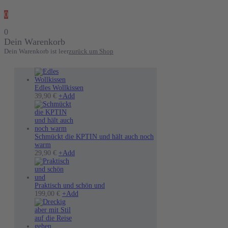
0
0
Dein Warenkorb
Dein Warenkorb ist leer
zurück um Shop
Edles Wollkissen
39,90
€
+
Add
Schmückt die KPTIN und hält auch noch
warm
Dieses
29,90
€
+
Add
Produkt
weist
mehrere
Varianten
Praktisch und schön und
auf.
199,00
€
+
Add
Die
Optionen
können
auf