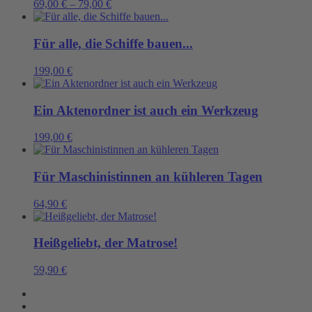
69,00
€
–
79,00
€
Für alle, die Schiffe bauen...
199,00
€
Ein Aktenordner ist auch ein Werkzeug
199,00
€
Für Maschinistinnen an kühleren Tagen
64,90
€
Heißgeliebt, der Matrose!
59,90
€