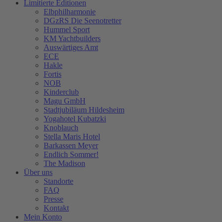
Limitierte Editionen
Elbphilharmonie
DGzRS Die Seenotretter
Hummel Sport
KM Yachtbuilders
Auswärtiges Amt
ECE
Hakle
Fortis
NOB
Kinderclub
Magu GmbH
Stadtjubiläum Hildesheim
Yogahotel Kubatzki
Knoblauch
Stella Maris Hotel
Barkassen Meyer
Endlich Sommer!
The Madison
Über uns
Standorte
FAQ
Presse
Kontakt
Mein Konto