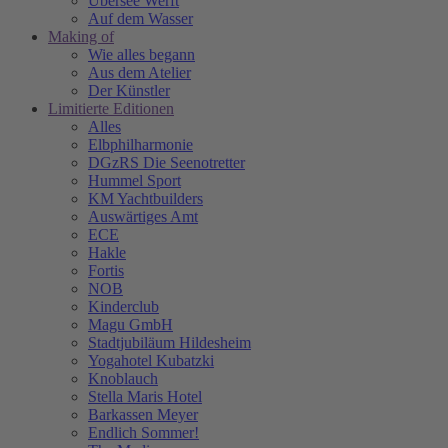
Übersee Werft
Auf dem Wasser
Making of
Wie alles begann
Aus dem Atelier
Der Künstler
Limitierte Editionen
Alles
Elbphilharmonie
DGzRS Die Seenotretter
Hummel Sport
KM Yachtbuilders
Auswärtiges Amt
ECE
Hakle
Fortis
NOB
Kinderclub
Magu GmbH
Stadtjubiläum Hildesheim
Yogahotel Kubatzki
Knoblauch
Stella Maris Hotel
Barkassen Meyer
Endlich Sommer!