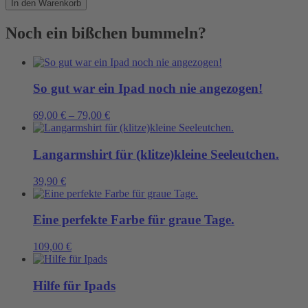
In den Warenkorb
Tages:
TO
Noch ein bißchen bummeln?
DO
Menge
So gut war ein Ipad noch nie angezogen!
69,00
€
–
79,00
€
Langarmshirt für (klitze)kleine Seeleutchen.
39,90
€
Eine perfekte Farbe für graue Tage.
109,00
€
Hilfe für Ipads