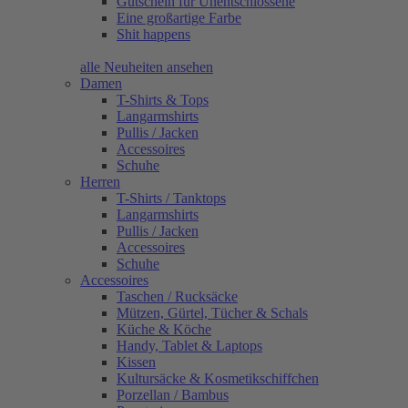
Gutschein für Unentschlossene
Eine großartige Farbe
Shit happens
alle Neuheiten ansehen
Damen
T-Shirts & Tops
Langarmshirts
Pullis / Jacken
Accessoires
Schuhe
Herren
T-Shirts / Tanktops
Langarmshirts
Pullis / Jacken
Accessoires
Schuhe
Accessoires
Taschen / Rucksäcke
Mützen, Gürtel, Tücher & Schals
Küche & Köche
Handy, Tablet & Laptops
Kissen
Kultursäcke & Kosmetikschiffchen
Porzellan / Bambus