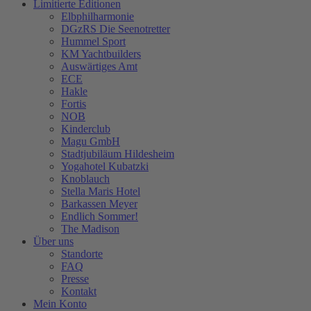
Limitierte Editionen
Elbphilharmonie
DGzRS Die Seenotretter
Hummel Sport
KM Yachtbuilders
Auswärtiges Amt
ECE
Hakle
Fortis
NOB
Kinderclub
Magu GmbH
Stadtjubiläum Hildesheim
Yogahotel Kubatzki
Knoblauch
Stella Maris Hotel
Barkassen Meyer
Endlich Sommer!
The Madison
Über uns
Standorte
FAQ
Presse
Kontakt
Mein Konto