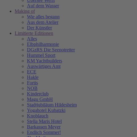
Übersee Werft
Auf dem Wasser
Making of
Wie alles begann
Aus dem Atelier
Der Künstler
Limitierte Editionen
Alles
Elbphilharmonie
DGzRS Die Seenotretter
Hummel Sport
KM Yachtbuilders
Auswärtiges Amt
ECE
Hakle
Fortis
NOB
Kinderclub
Magu GmbH
Stadtjubiläum Hildesheim
Yogahotel Kubatzki
Knoblauch
Stella Maris Hotel
Barkassen Meyer
Endlich Sommer!