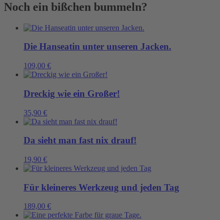
Dreck
Noch ein bißchen bummeln?
sein!
Menge
Die Hanseatin unter unseren Jacken.
109,00
€
Dreckig wie ein Großer!
35,90
€
Da sieht man fast nix drauf!
19,90
€
Für kleineres Werkzeug und jeden Tag
189,00
€