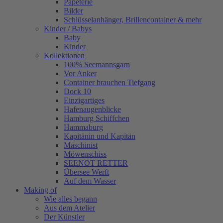
Papeterie
Bilder
Schlüsselanhänger, Brillencontainer & mehr
Kinder / Babys
Baby
Kinder
Kollektionen
100% Seemannsgarn
Vor Anker
Container brauchen Tiefgang
Dock 10
Einzigartiges
Hafenaugen­blicke
Hamburg Schiffchen
Hammaburg
Kapitänin und Kapitän
Maschinist
Möwenschiss
SEENOT RETTER
Übersee Werft
Auf dem Wasser
Making of
Wie alles begann
Aus dem Atelier
Der Künstler