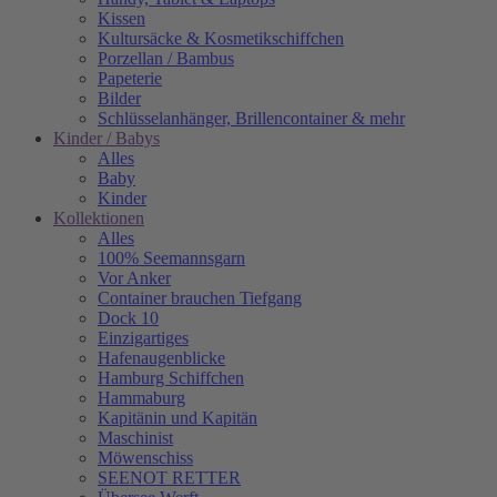
Kissen
Kultursäcke & Kosmetikschiffchen
Porzellan / Bambus
Papeterie
Bilder
Schlüsselanhänger, Brillencontainer & mehr
Kinder / Babys
Alles
Baby
Kinder
Kollektionen
Alles
100% Seemannsgarn
Vor Anker
Container brauchen Tiefgang
Dock 10
Einzigartiges
Hafenaugen­blicke
Hamburg Schiffchen
Hammaburg
Kapitänin und Kapitän
Maschinist
Möwenschiss
SEENOT RETTER