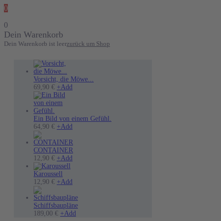
0
0
Dein Warenkorb
Dein Warenkorb ist leer
zurück um Shop
Vorsicht, die Möwe...
Dieses
69,90
€
+
Add
Produkt
weist
mehrere
Varianten
Ein Bild von einem Gefühl.
auf.
Dieses
64,90
€
+
Add
Die
Produkt
Optionen
weist
können
mehrere
CONTAINER
auf
Varianten
12,90
€
+
Add
der
auf.
Produktseite
Die
Karoussell
gewählt
Optionen
12,90
€
+
Add
werden
können
auf
der
Schiffsbaupläne
Produktseite
189,00
€
+
Add
gewählt