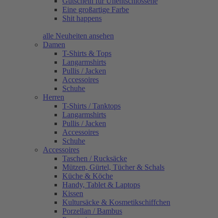
Gutschein für Unentschlossene
Eine großartige Farbe
Shit happens
alle Neuheiten ansehen
Damen
T-Shirts & Tops
Langarmshirts
Pullis / Jacken
Accessoires
Schuhe
Herren
T-Shirts / Tanktops
Langarmshirts
Pullis / Jacken
Accessoires
Schuhe
Accessoires
Taschen / Rucksäcke
Mützen, Gürtel, Tücher & Schals
Küche & Köche
Handy, Tablet & Laptops
Kissen
Kultursäcke & Kosmetikschiffchen
Porzellan / Bambus