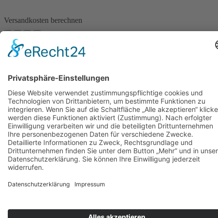
werden
Versandkosten berechnen