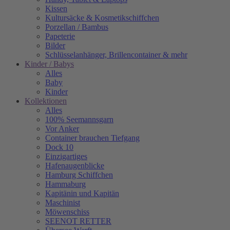
Kissen
Kultursäcke & Kosmetikschiffchen
Porzellan / Bambus
Papeterie
Bilder
Schlüsselanhänger, Brillencontainer & mehr
Kinder / Babys
Alles
Baby
Kinder
Kollektionen
Alles
100% Seemannsgarn
Vor Anker
Container brauchen Tiefgang
Dock 10
Einzigartiges
Hafenaugen­blicke
Hamburg Schiffchen
Hammaburg
Kapitänin und Kapitän
Maschinist
Möwenschiss
SEENOT RETTER