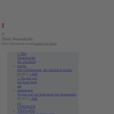
0
0
Dein Warenkorb
Dein Warenkorb ist leer
zurück um Shop
Die Gürteltasche, die glücklich macht.
89,00
€
+
Add
So gut war ein Ipad noch nie angezogen!
Dieses
69,00
€
+
Add
Produkt
weist
mehrere