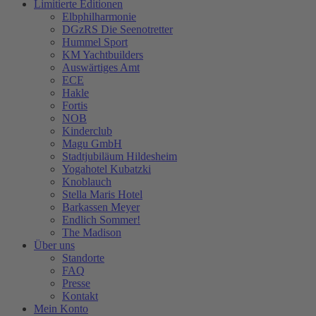
Limitierte Editionen
Elbphilharmonie
DGzRS Die Seenotretter
Hummel Sport
KM Yachtbuilders
Auswärtiges Amt
ECE
Hakle
Fortis
NOB
Kinderclub
Magu GmbH
Stadtjubiläum Hildesheim
Yogahotel Kubatzki
Knoblauch
Stella Maris Hotel
Barkassen Meyer
Endlich Sommer!
The Madison
Über uns
Standorte
FAQ
Presse
Kontakt
Mein Konto