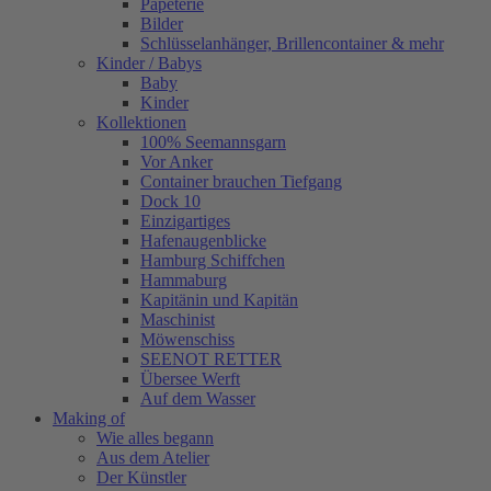
Papeterie
Bilder
Schlüsselanhänger, Brillencontainer & mehr
Kinder / Babys
Baby
Kinder
Kollektionen
100% Seemannsgarn
Vor Anker
Container brauchen Tiefgang
Dock 10
Einzigartiges
Hafenaugen­blicke
Hamburg Schiffchen
Hammaburg
Kapitänin und Kapitän
Maschinist
Möwenschiss
SEENOT RETTER
Übersee Werft
Auf dem Wasser
Making of
Wie alles begann
Aus dem Atelier
Der Künstler