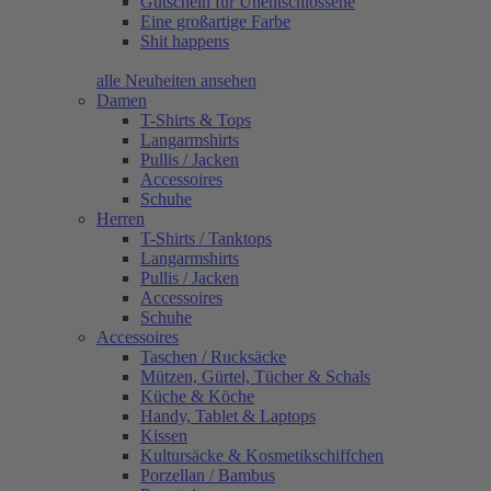
Gutschein für Unentschlossene
Eine großartige Farbe
Shit happens
alle Neuheiten ansehen
Damen
T-Shirts & Tops
Langarmshirts
Pullis / Jacken
Accessoires
Schuhe
Herren
T-Shirts / Tanktops
Langarmshirts
Pullis / Jacken
Accessoires
Schuhe
Accessoires
Taschen / Rucksäcke
Mützen, Gürtel, Tücher & Schals
Küche & Köche
Handy, Tablet & Laptops
Kissen
Kultursäcke & Kosmetikschiffchen
Porzellan / Bambus