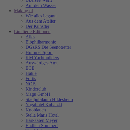
Übersee Werft
Auf dem Wasser
Making of
Wie alles begann
Aus dem Atelier
Der Künstler
Limitierte Editionen
Alles
Elbphilharmonie
DGzRS Die Seenotretter
Hummel Sport
KM Yachtbuilders
Auswärtiges Amt
ECE
Hakle
Fortis
NOB
Kinderclub
Magu GmbH
Stadtjubiläum Hildesheim
Yogahotel Kubatzki
Knoblauch
Stella Maris Hotel
Barkassen Meyer
Endlich Sommer!