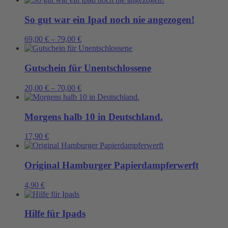
So gut war ein Ipad noch nie angezogen!
69,00
€
–
79,00
€
Gutschein für Unentschlossene
20,00
€
–
70,00
€
Morgens halb 10 in Deutschland.
17,90
€
Original Hamburger Papierdampferwerft
4,90
€
Hilfe für Ipads