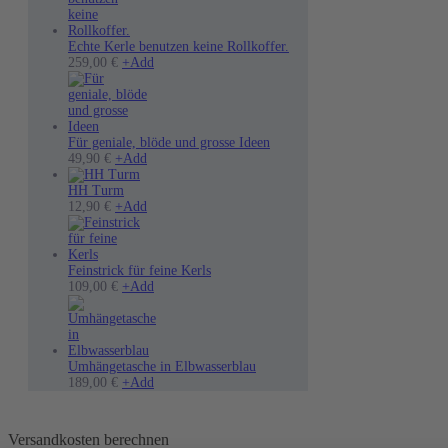
Echte Kerle benutzen keine Rollkoffer.
Dieses
259,00
€
+
Add
Produkt
weist
mehrere
Varianten
auf.
Für geniale, blöde und grosse Ideen
Dieses
Die
49,90
€
+
Add
Produkt
Optionen
weist
können
HH Turm
mehrere
auf
12,90
€
+
Add
Varianten
der
auf.
Produktseite
Die
gewählt
Optionen
werden
Feinstrick für feine Kerls
können
Dieses
109,00
€
+
Add
auf
Produkt
der
weist
Produktseite
mehrere
gewählt
Varianten
werden
auf.
Umhängetasche in Elbwasserblau
Die
189,00
€
+
Add
Optionen
können
auf
Versandkosten berechnen
der