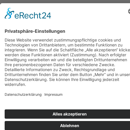
Produktseite
gewählt
werden