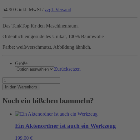
54.90 €
inkl. MwSt /
zzgl. Versand
Das TankTop für den Maschinenraum.
Ordentlich eingesudeltes Unikat, 100% Baumwolle
Farbe: weiß/verschmutzt, Abbildung ähnlich.
Größe
Zurücksetzen
Nur
für
In den Warenkorb
wahre
Maschinisten
Noch ein bißchen bummeln?
Menge
Ein Aktenordner ist auch ein Werkzeug
199,00
€