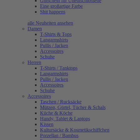
Gutschein für Unentschlossene
Eine großartige Farbe
Shit happens
alle Neuheiten ansehen
Damen
T-Shirts & Tops
Langarmshirts
Pullis / Jacken
Accessoires
Schuhe
Herren
T-Shirts / Tanktops
Langarmshirts
Pullis / Jacken
Accessoires
Schuhe
Accessoires
Taschen / Rucksäcke
Mützen, Gürtel, Tücher & Schals
Küche & Köche
Handy, Tablet & Laptops
Kissen
Kultursäcke & Kosmetikschiffchen
Porzellan / Bambus