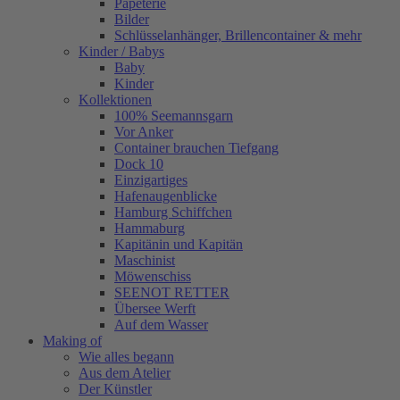
Papeterie
Bilder
Schlüsselanhänger, Brillencontainer & mehr
Kinder / Babys
Baby
Kinder
Kollektionen
100% Seemannsgarn
Vor Anker
Container brauchen Tiefgang
Dock 10
Einzigartiges
Hafenaugen­blicke
Hamburg Schiffchen
Hammaburg
Kapitänin und Kapitän
Maschinist
Möwenschiss
SEENOT RETTER
Übersee Werft
Auf dem Wasser
Making of
Wie alles begann
Aus dem Atelier
Der Künstler