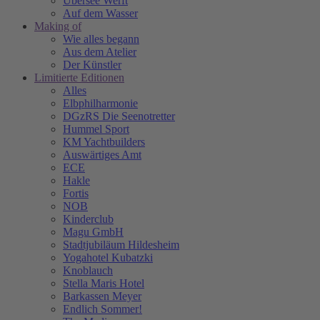
Übersee Werft
Auf dem Wasser
Making of
Wie alles begann
Aus dem Atelier
Der Künstler
Limitierte Editionen
Alles
Elbphilharmonie
DGzRS Die Seenotretter
Hummel Sport
KM Yachtbuilders
Auswärtiges Amt
ECE
Hakle
Fortis
NOB
Kinderclub
Magu GmbH
Stadtjubiläum Hildesheim
Yogahotel Kubatzki
Knoblauch
Stella Maris Hotel
Barkassen Meyer
Endlich Sommer!