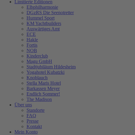
Limitierte Editionen
Elbphilharmonie
DGzRS Die Seenotretter
Hummel Sport
KM Yachtbuilders
Auswärtiges Amt
ECE
Hakle
Fortis
NOB
Kinderclub
Magu GmbH
Stadtjubiläum Hildesheim
Yogahotel Kubatzki
Knoblauch
Stella Maris Hotel
Barkassen Meyer
Endlich Sommer!
The Madison
Über uns
Standorte
FAQ
Presse
Kontakt
Mein Konto