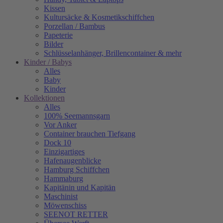
Kissen
Kultursäcke & Kosmetikschiffchen
Porzellan / Bambus
Papeterie
Bilder
Schlüsselanhänger, Brillencontainer & mehr
Kinder / Babys
Alles
Baby
Kinder
Kollektionen
Alles
100% Seemannsgarn
Vor Anker
Container brauchen Tiefgang
Dock 10
Einzigartiges
Hafenaugen­blicke
Hamburg Schiffchen
Hammaburg
Kapitänin und Kapitän
Maschinist
Möwenschiss
SEENOT RETTER