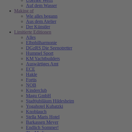
Übersee Werft
Auf dem Wasser
Making of
Wie alles begann
Aus dem Atelier
Der Künstler
Limitierte Editionen
Alles
Elbphilharmonie
DGzRS Die Seenotretter
Hummel Sport
KM Yachtbuilders
Auswärtiges Amt
ECE
Hakle
Fortis
NOB
Kinderclub
Magu GmbH
Stadtjubiläum Hildesheim
Yogahotel Kubatzki
Knoblauch
Stella Maris Hotel
Barkassen Meyer
Endlich Sommer!