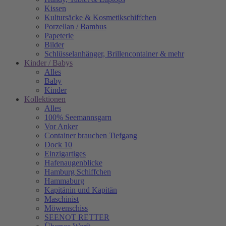
Kissen
Kultursäcke & Kosmetikschiffchen
Porzellan / Bambus
Papeterie
Bilder
Schlüsselanhänger, Brillencontainer & mehr
Kinder / Babys
Alles
Baby
Kinder
Kollektionen
Alles
100% Seemannsgarn
Vor Anker
Container brauchen Tiefgang
Dock 10
Einzigartiges
Hafenaugen­blicke
Hamburg Schiffchen
Hammaburg
Kapitänin und Kapitän
Maschinist
Möwenschiss
SEENOT RETTER