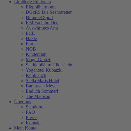
Limitierte Editionen
Elbphilharmonie
DGzRS Die Seenotretter
Hummel Sport
KM Yachtbuilders
Auswärtiges Amt
ECE
Hakle
Fortis
NOB
Kinderclub
Magu GmbH
Stadtjubiläum Hildesheim
Yogahotel Kubatzki
Knoblauch
Stella Maris Hotel
Barkassen Meyer
Endlich Sommer!
The Madison
Über uns
Standorte
FAQ
Presse
Kontakt
Mein Konto