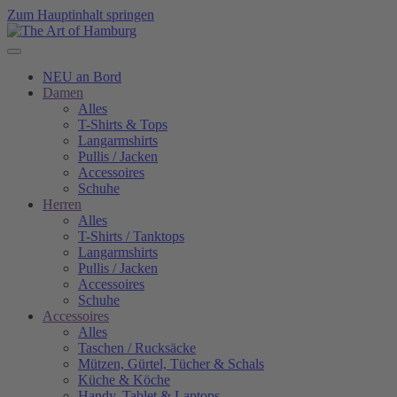
Zum Hauptinhalt springen
NEU an Bord
Damen
Alles
T-Shirts & Tops
Langarmshirts
Pullis / Jacken
Accessoires
Schuhe
Herren
Alles
T-Shirts / Tanktops
Langarmshirts
Pullis / Jacken
Accessoires
Schuhe
Accessoires
Alles
Taschen / Rucksäcke
Mützen, Gürtel, Tücher & Schals
Küche & Köche
Handy, Tablet & Laptops