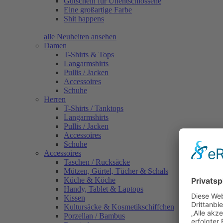
Gutschein für Unentschlossene
Eine großartige Farbe
Shit happens
alle Neuheiten ansehen
Damen
T-Shirts & Tops
Langarmshirts
Pullis / Jacken
Accessoires
Schuhe
Herren
T-Shirts / Tanktops
Langarmshirts
Pullis / Jacken
Accessoires
Schuhe
Accessoires
Taschen / Rucksäcke
Mützen, Gürtel, Tücher & Schals
Küche & Köche
Handy, Tablet & Laptops
Kissen
Kultursäcke & Kosmetikschiffchen
Porzellan / Bambus