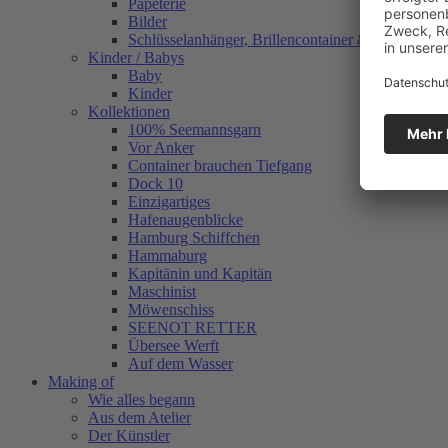
Papeterie
Bilder
Schlüsselanhänger, Brillencontainer & mehr
Kinder / Babys
Baby
Kinder
Kollektionen
100% Seemannsgarn
Vor Anker
Container brauchen Tiefgang
Dock 10
Einzigartiges
Hafenaugen­blicke
Hamburg Schiffchen
Hammaburg
Kapitänin und Kapitän
Maschinist
Möwenschiss
SEENOT RETTER
Übersee Werft
Auf dem Wasser
Making of
Wie alles begann
Aus dem Atelier
Der Künstler