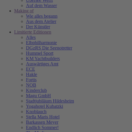
Übersee Werft
Auf dem Wasser
Making of
Wie alles begann
Aus dem Atelier
Der Künstler
Limitierte Editionen
Alles
Elbphilharmonie
DGzRS Die Seenotretter
Hummel Sport
KM Yachtbuilders
Auswärtiges Amt
ECE
Hakle
Fortis
NOB
Kinderclub
Magu GmbH
Stadtjubiläum Hildesheim
Yogahotel Kubatzki
Knoblauch
Stella Maris Hotel
Barkassen Meyer
Endlich Sommer!