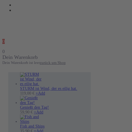
0
0
Dein Warenkorb
Dein Warenkorb ist leer
zurück um Shop
STURM ist Wind, der es eilig hat.
Dieses
119,00
€
+
Add
Produkt
weist
mehrere
Genießt den Tag!
Dieses
Varianten
59,90
€
+
Add
Produkt
auf.
weist
Die
mehrere
Optionen
Fish and Ships
Varianten
Dieses
können
35,90
€
+
Add