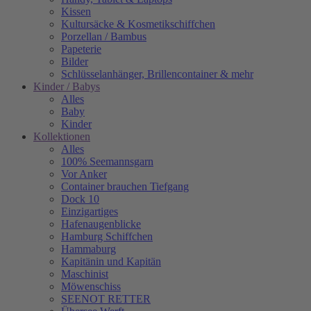
Kissen
Kultursäcke & Kosmetikschiffchen
Porzellan / Bambus
Papeterie
Bilder
Schlüsselanhänger, Brillencontainer & mehr
Kinder / Babys
Alles
Baby
Kinder
Kollektionen
Alles
100% Seemannsgarn
Vor Anker
Container brauchen Tiefgang
Dock 10
Einzigartiges
Hafenaugen­blicke
Hamburg Schiffchen
Hammaburg
Kapitänin und Kapitän
Maschinist
Möwenschiss
SEENOT RETTER