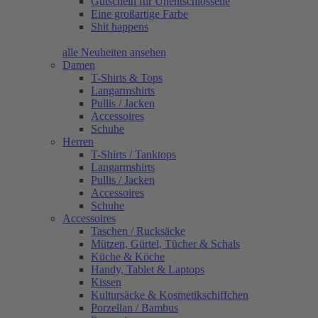
Gutschein für Unentschlossene
Eine großartige Farbe
Shit happens
alle Neuheiten ansehen
Damen
T-Shirts & Tops
Langarmshirts
Pullis / Jacken
Accessoires
Schuhe
Herren
T-Shirts / Tanktops
Langarmshirts
Pullis / Jacken
Accessoires
Schuhe
Accessoires
Taschen / Rucksäcke
Mützen, Gürtel, Tücher & Schals
Küche & Köche
Handy, Tablet & Laptops
Kissen
Kultursäcke & Kosmetikschiffchen
Porzellan / Bambus