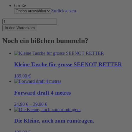
Größe
Zurücksetzen
Ein
Faltboot
In den Warenkorb
aus
Papier
Noch ein bißchen bummeln?
ist
Menge
Kleine Tasche für grosse SEENOT RETTER
189,00
€
Forward draft 4 metres
24,90
€
–
39,90
€
Die Kleine, auch zum rumtragen.