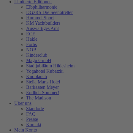
Limitierte Editionen
Elbphilharmonie
DGzRS Die Seenotretter
Hummel Sport
KM Yachtbuilders
Auswärtiges Amt
ECE
Hakle
Fortis
NOB
Kinderclub
Magu GmbH
Stadtjubiläum Hildesheim
Yogahotel Kubatzki
Knoblauch
Stella Maris Hotel
Barkassen Meyer
Endlich Sommer!
The Madison
Über uns
Standorte
FAQ
Presse
Kontakt
Mein Konto