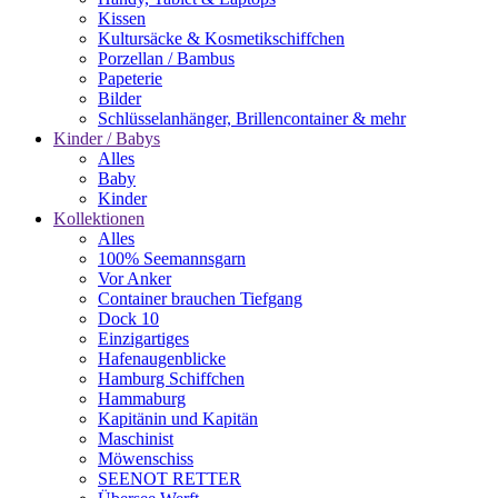
Kissen
Kultursäcke & Kosmetikschiffchen
Porzellan / Bambus
Papeterie
Bilder
Schlüsselanhänger, Brillencontainer & mehr
Kinder / Babys
Alles
Baby
Kinder
Kollektionen
Alles
100% Seemannsgarn
Vor Anker
Container brauchen Tiefgang
Dock 10
Einzigartiges
Hafenaugen­blicke
Hamburg Schiffchen
Hammaburg
Kapitänin und Kapitän
Maschinist
Möwenschiss
SEENOT RETTER