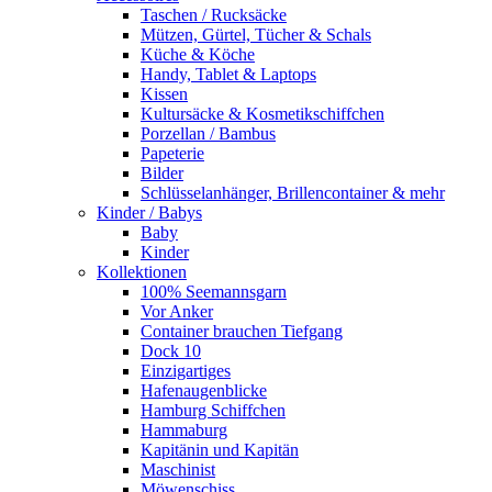
Taschen / Rucksäcke
Mützen, Gürtel, Tücher & Schals
Küche & Köche
Handy, Tablet & Laptops
Kissen
Kultursäcke & Kosmetikschiffchen
Porzellan / Bambus
Papeterie
Bilder
Schlüsselanhänger, Brillencontainer & mehr
Kinder / Babys
Baby
Kinder
Kollektionen
100% Seemannsgarn
Vor Anker
Container brauchen Tiefgang
Dock 10
Einzigartiges
Hafenaugen­blicke
Hamburg Schiffchen
Hammaburg
Kapitänin und Kapitän
Maschinist
Möwenschiss