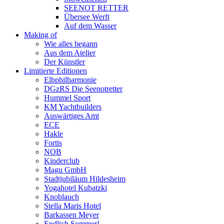
SEENOT RETTER
Übersee Werft
Auf dem Wasser
Making of
Wie alles begann
Aus dem Atelier
Der Künstler
Limitierte Editionen
Elbphilharmonie
DGzRS Die Seenotretter
Hummel Sport
KM Yachtbuilders
Auswärtiges Amt
ECE
Hakle
Fortis
NOB
Kinderclub
Magu GmbH
Stadtjubiläum Hildesheim
Yogahotel Kubatzki
Knoblauch
Stella Maris Hotel
Barkassen Meyer
Endlich Sommer!