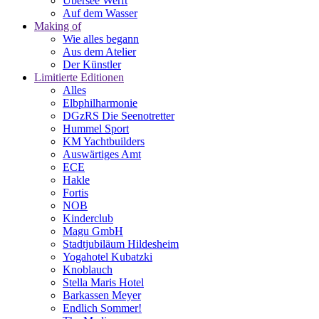
Übersee Werft
Auf dem Wasser
Making of
Wie alles begann
Aus dem Atelier
Der Künstler
Limitierte Editionen
Alles
Elbphilharmonie
DGzRS Die Seenotretter
Hummel Sport
KM Yachtbuilders
Auswärtiges Amt
ECE
Hakle
Fortis
NOB
Kinderclub
Magu GmbH
Stadtjubiläum Hildesheim
Yogahotel Kubatzki
Knoblauch
Stella Maris Hotel
Barkassen Meyer
Endlich Sommer!