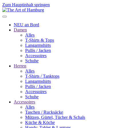
Zum Hauptinhalt springen
NEU an Bord
Damen
Alles
T-Shirts & Tops
Langarmshirts
Pullis / Jacken
Accessoires
Schuhe
Herren
Alles
T-Shirts / Tanktops
Langarmshirts
Pullis / Jacken
Accessoires
Schuhe
Accessoires
Alles
Taschen / Rucksäcke
Mützen, Gürtel, Tücher & Schals
Küche & Köche
Handy, Tablet & Laptops