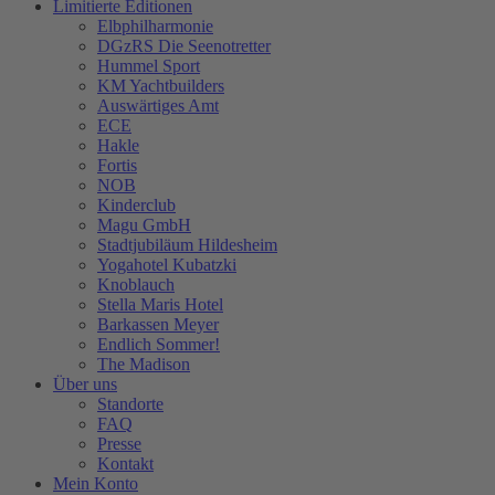
Limitierte Editionen
Elbphilharmonie
DGzRS Die Seenotretter
Hummel Sport
KM Yachtbuilders
Auswärtiges Amt
ECE
Hakle
Fortis
NOB
Kinderclub
Magu GmbH
Stadtjubiläum Hildesheim
Yogahotel Kubatzki
Knoblauch
Stella Maris Hotel
Barkassen Meyer
Endlich Sommer!
The Madison
Über uns
Standorte
FAQ
Presse
Kontakt
Mein Konto