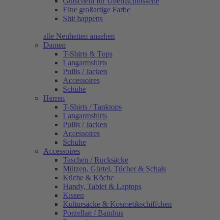
Gutschein für Unentschlossene
Eine großartige Farbe
Shit happens
alle Neuheiten ansehen
Damen
T-Shirts & Tops
Langarmshirts
Pullis / Jacken
Accessoires
Schuhe
Herren
T-Shirts / Tanktops
Langarmshirts
Pullis / Jacken
Accessoires
Schuhe
Accessoires
Taschen / Rucksäcke
Mützen, Gürtel, Tücher & Schals
Küche & Köche
Handy, Tablet & Laptops
Kissen
Kultursäcke & Kosmetikschiffchen
Porzellan / Bambus