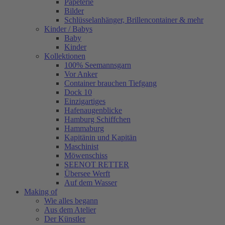
Papeterie
Bilder
Schlüsselanhänger, Brillencontainer & mehr
Kinder / Babys
Baby
Kinder
Kollektionen
100% Seemannsgarn
Vor Anker
Container brauchen Tiefgang
Dock 10
Einzigartiges
Hafenaugen­blicke
Hamburg Schiffchen
Hammaburg
Kapitänin und Kapitän
Maschinist
Möwenschiss
SEENOT RETTER
Übersee Werft
Auf dem Wasser
Making of
Wie alles begann
Aus dem Atelier
Der Künstler