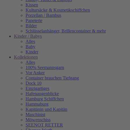
Kissen
Kultursäcke & Kosmetikschiffchen
Porzellan / Bambus
Papeterie
Bilder
Schlüsselanhänger, Brillencontainer & mehr
Kinder / Babys
Alles
Baby
Kinder
Kollektionen
Alles
100% Seemannsgarn
Vor Anker
Container brauchen Tiefgang
Dock 10
Einzigartiges
Hafenaugen­blicke
Hamburg Schiffchen
Hammaburg
Kapitänin und Kapitän
Maschinist
Möwenschiss
SEENOT RETTER