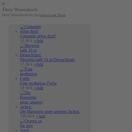
0
Dein Warenkorb
Dein Warenkorb ist leer
zurück um Shop
Container öffne dich!
19,90
€
+
Add
Morgens halb 10 in Deutschland.
17,90
€
+
Add
Eine großartige Farbe
Dieses
59,90
€
+
Add
Produkt
weist
mehrere
Varianten
auf.
Die Hanseatin unter unseren Jacken.
Die
Dieses
109,00
€
+
Add
Optionen
Produkt
können
weist
auf
mehrere