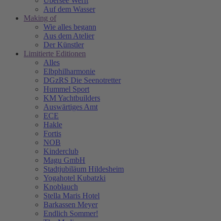
Übersee Werft
Auf dem Wasser
Making of
Wie alles begann
Aus dem Atelier
Der Künstler
Limitierte Editionen
Alles
Elbphilharmonie
DGzRS Die Seenotretter
Hummel Sport
KM Yachtbuilders
Auswärtiges Amt
ECE
Hakle
Fortis
NOB
Kinderclub
Magu GmbH
Stadtjubiläum Hildesheim
Yogahotel Kubatzki
Knoblauch
Stella Maris Hotel
Barkassen Meyer
Endlich Sommer!