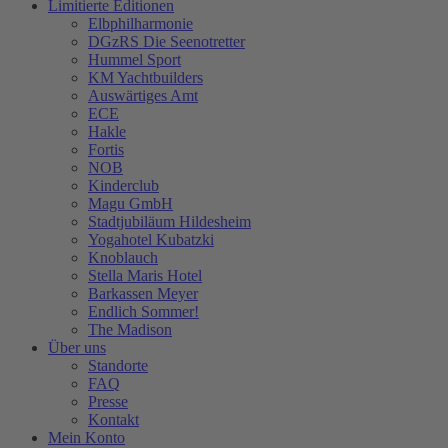
Limitierte Editionen
Elbphilharmonie
DGzRS Die Seenotretter
Hummel Sport
KM Yachtbuilders
Auswärtiges Amt
ECE
Hakle
Fortis
NOB
Kinderclub
Magu GmbH
Stadtjubiläum Hildesheim
Yogahotel Kubatzki
Knoblauch
Stella Maris Hotel
Barkassen Meyer
Endlich Sommer!
The Madison
Über uns
Standorte
FAQ
Presse
Kontakt
Mein Konto