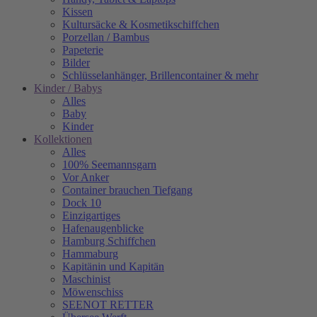
Kissen
Kultursäcke & Kosmetikschiffchen
Porzellan / Bambus
Papeterie
Bilder
Schlüsselanhänger, Brillencontainer & mehr
Kinder / Babys
Alles
Baby
Kinder
Kollektionen
Alles
100% Seemannsgarn
Vor Anker
Container brauchen Tiefgang
Dock 10
Einzigartiges
Hafenaugen­blicke
Hamburg Schiffchen
Hammaburg
Kapitänin und Kapitän
Maschinist
Möwenschiss
SEENOT RETTER