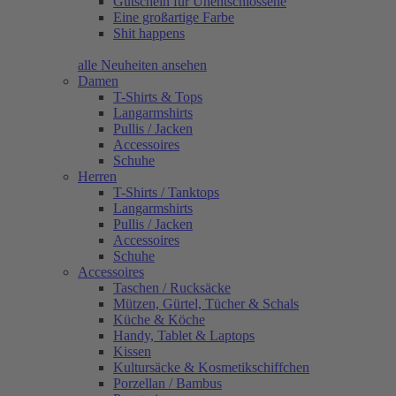
Gutschein für Unentschlossene
Eine großartige Farbe
Shit happens
alle Neuheiten ansehen
Damen
T-Shirts & Tops
Langarmshirts
Pullis / Jacken
Accessoires
Schuhe
Herren
T-Shirts / Tanktops
Langarmshirts
Pullis / Jacken
Accessoires
Schuhe
Accessoires
Taschen / Rucksäcke
Mützen, Gürtel, Tücher & Schals
Küche & Köche
Handy, Tablet & Laptops
Kissen
Kultursäcke & Kosmetikschiffchen
Porzellan / Bambus