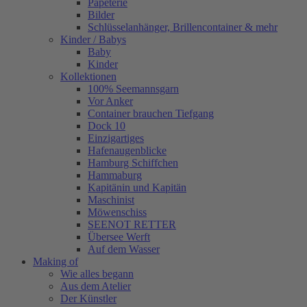
Papeterie
Bilder
Schlüsselanhänger, Brillencontainer & mehr
Kinder / Babys
Baby
Kinder
Kollektionen
100% Seemannsgarn
Vor Anker
Container brauchen Tiefgang
Dock 10
Einzigartiges
Hafenaugen­blicke
Hamburg Schiffchen
Hammaburg
Kapitänin und Kapitän
Maschinist
Möwenschiss
SEENOT RETTER
Übersee Werft
Auf dem Wasser
Making of
Wie alles begann
Aus dem Atelier
Der Künstler