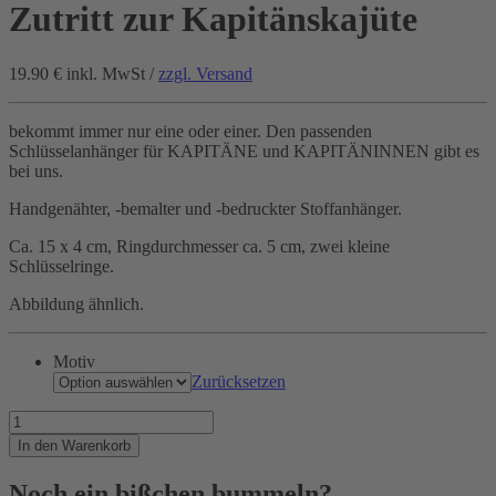
Zutritt zur Kapitänskajüte
19.90 €
inkl. MwSt /
zzgl. Versand
bekommt immer nur eine oder einer. Den passenden
Schlüsselanhänger für KAPITÄNE und KAPITÄNINNEN gibt es
bei uns.
Handgenähter, -bemalter und -bedruckter Stoffanhänger.
Ca. 15 x 4 cm, Ringdurchmesser ca. 5 cm, zwei kleine
Schlüsselringe.
Abbildung ähnlich.
Motiv
Zurücksetzen
Zutritt
zur
In den Warenkorb
Kapitänskajüte
Menge
Noch ein bißchen bummeln?