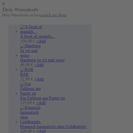
0
Dein Warenkorb
Dein Warenkorb ist leer
zurück um Shop
A flock of seagulls...
Dieses
109,00
€
+
Add
Produkt
weist
mehrere
Varianten
Hamburg ist rot und weiss
auf.
49,90
€
+
Add
Die
Optionen
BAR
können
12,90
€
+
Add
auf
der
Produktseite
gewählt
Ein Faltboot aus Papier ist
werden
Dieses
129,00
€
+
Add
Produkt
weist
mehrere
Varianten
auf.
Klassisch hanseatisch ohne Goldknöpfe.
Die
Dieses
109,00
€
+
Add