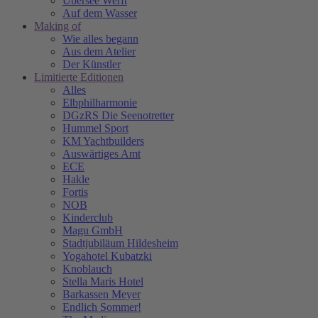
Übersee Werft
Auf dem Wasser
Making of
Wie alles begann
Aus dem Atelier
Der Künstler
Limitierte Editionen
Alles
Elbphilharmonie
DGzRS Die Seenotretter
Hummel Sport
KM Yachtbuilders
Auswärtiges Amt
ECE
Hakle
Fortis
NOB
Kinderclub
Magu GmbH
Stadtjubiläum Hildesheim
Yogahotel Kubatzki
Knoblauch
Stella Maris Hotel
Barkassen Meyer
Endlich Sommer!