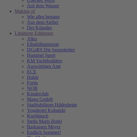
Übersee Werft
Auf dem Wasser
Making of
Wie alles begann
Aus dem Atelier
Der Künstler
Limitierte Editionen
Alles
Elbphilharmonie
DGzRS Die Seenotretter
Hummel Sport
KM Yachtbuilders
Auswärtiges Amt
ECE
Hakle
Fortis
NOB
Kinderclub
Magu GmbH
Stadtjubiläum Hildesheim
Yogahotel Kubatzki
Knoblauch
Stella Maris Hotel
Barkassen Meyer
Endlich Sommer!