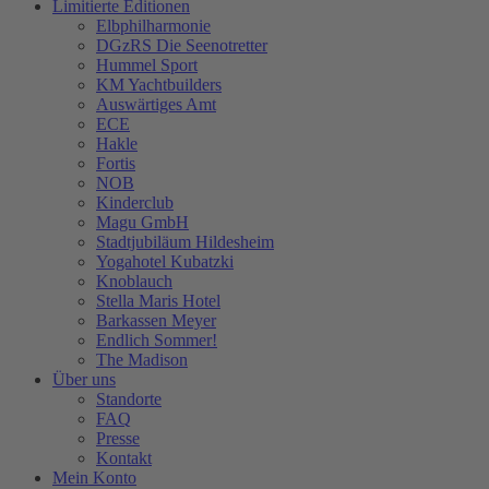
Limitierte Editionen
Elbphilharmonie
DGzRS Die Seenotretter
Hummel Sport
KM Yachtbuilders
Auswärtiges Amt
ECE
Hakle
Fortis
NOB
Kinderclub
Magu GmbH
Stadtjubiläum Hildesheim
Yogahotel Kubatzki
Knoblauch
Stella Maris Hotel
Barkassen Meyer
Endlich Sommer!
The Madison
Über uns
Standorte
FAQ
Presse
Kontakt
Mein Konto