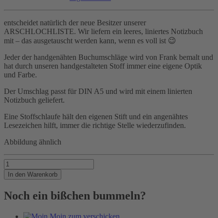
entscheidet natürlich der neue Besitzer unserer
ARSCHLOCHLISTE. Wir liefern ein leeres, liniertes Notizbuch
mit – das ausgetauscht werden kann, wenn es voll ist 😉
Jeder der handgenähten Buchumschläge wird von Frank bemalt und
hat durch unseren handgestalteten Stoff immer eine eigene Optik
und Farbe.
Der Umschlag passt für DIN A5 und wird mit einem linierten
Notizbuch geliefert.
Eine Stoffschlaufe hält den eigenen Stift und ein angenähtes
Lesezeichen hilft, immer die richtige Stelle wiederzufinden.
Abbildung ähnlich
Wer
auf
In den Warenkorb
dieser
Liste
Noch ein bißchen bummeln?
landet,
Menge