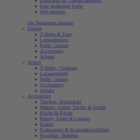
Gutschein für Unentschlossene
Eine großartige Farbe
Shit happens
alle Neuheiten ansehen
Damen
T-Shirts & Tops
Langarmshirts
Pullis / Jacken
Accessoires
Schuhe
Herren
T-Shirts / Tanktops
Langarmshirts
Pullis / Jacken
Accessoires
Schuhe
Accessoires
Taschen / Rucksäcke
Mützen, Gürtel, Tücher & Schals
Küche & Köche
Handy, Tablet & Laptops
Kissen
Kultursäcke & Kosmetikschiffchen
Porzellan / Bambus