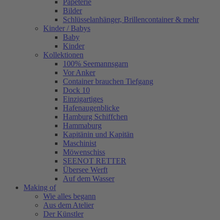
Papeterie
Bilder
Schlüsselanhänger, Brillencontainer & mehr
Kinder / Babys
Baby
Kinder
Kollektionen
100% Seemannsgarn
Vor Anker
Container brauchen Tiefgang
Dock 10
Einzigartiges
Hafenaugen­blicke
Hamburg Schiffchen
Hammaburg
Kapitänin und Kapitän
Maschinist
Möwenschiss
SEENOT RETTER
Übersee Werft
Auf dem Wasser
Making of
Wie alles begann
Aus dem Atelier
Der Künstler