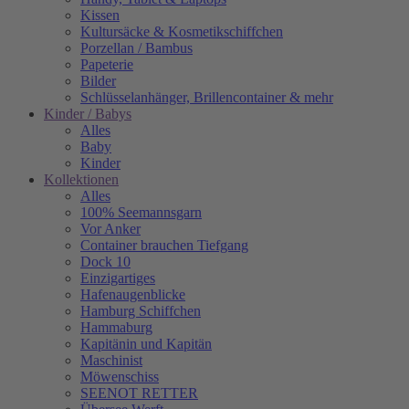
Kissen
Kultursäcke & Kosmetikschiffchen
Porzellan / Bambus
Papeterie
Bilder
Schlüsselanhänger, Brillencontainer & mehr
Kinder / Babys
Alles
Baby
Kinder
Kollektionen
Alles
100% Seemannsgarn
Vor Anker
Container brauchen Tiefgang
Dock 10
Einzigartiges
Hafenaugen­blicke
Hamburg Schiffchen
Hammaburg
Kapitänin und Kapitän
Maschinist
Möwenschiss
SEENOT RETTER