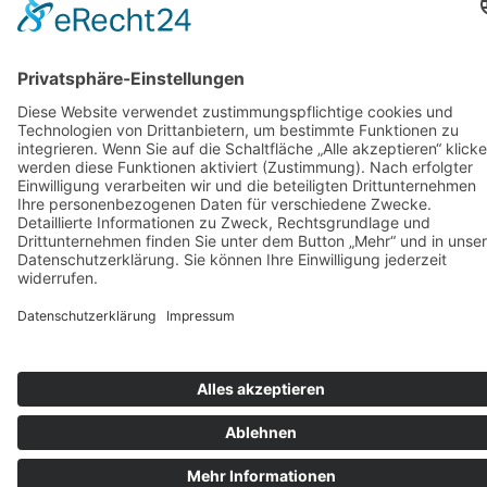
Optionen
können
auf
der
Produktseite
gewählt
werden