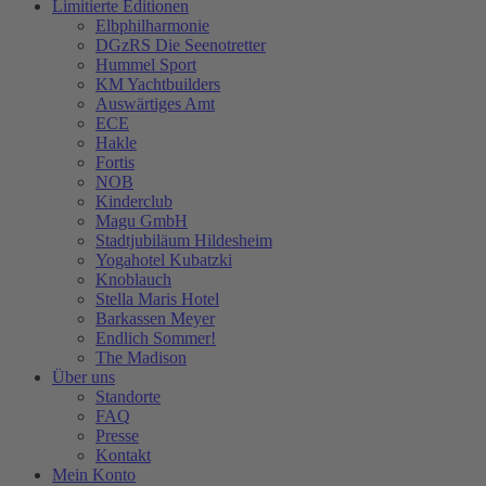
Limitierte Editionen
Elbphilharmonie
DGzRS Die Seenotretter
Hummel Sport
KM Yachtbuilders
Auswärtiges Amt
ECE
Hakle
Fortis
NOB
Kinderclub
Magu GmbH
Stadtjubiläum Hildesheim
Yogahotel Kubatzki
Knoblauch
Stella Maris Hotel
Barkassen Meyer
Endlich Sommer!
The Madison
Über uns
Standorte
FAQ
Presse
Kontakt
Mein Konto