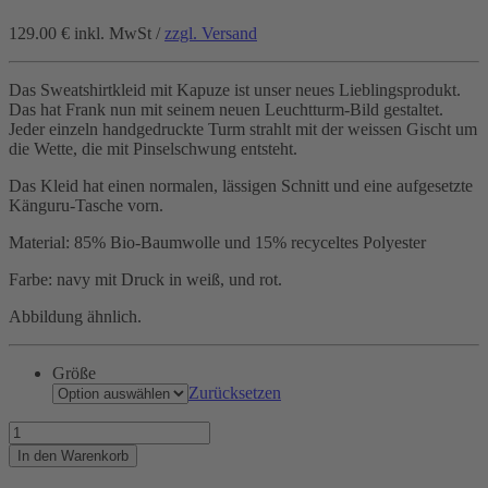
129.00 €
inkl. MwSt /
zzgl. Versand
Das Sweatshirtkleid mit Kapuze ist unser neues Lieblingsprodukt.
Das hat Frank nun mit seinem neuen Leuchtturm-Bild gestaltet.
Jeder einzeln handgedruckte Turm strahlt mit der weissen Gischt um
die Wette, die mit Pinselschwung entsteht.
Das Kleid hat einen normalen, lässigen Schnitt und eine aufgesetzte
Känguru-Tasche vorn.
Material: 85% Bio-Baumwolle und 15% recyceltes Polyester
Farbe: navy mit Druck in weiß, und rot.
Abbildung ähnlich.
Größe
Zurücksetzen
Keep
on
In den Warenkorb
shining...