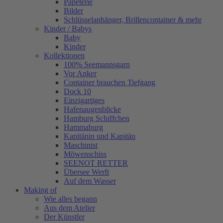
Papeterie
Bilder
Schlüsselanhänger, Brillencontainer & mehr
Kinder / Babys
Baby
Kinder
Kollektionen
100% Seemannsgarn
Vor Anker
Container brauchen Tiefgang
Dock 10
Einzigartiges
Hafenaugen­blicke
Hamburg Schiffchen
Hammaburg
Kapitänin und Kapitän
Maschinist
Möwenschiss
SEENOT RETTER
Übersee Werft
Auf dem Wasser
Making of
Wie alles begann
Aus dem Atelier
Der Künstler