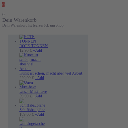
0
0
Dein Warenkorb
Dein Warenkorb ist leer
zurück um Shop
ROTE TONNEN
12,90
€
+
Add
Kunst ist schön, macht aber viel Arbeit.
Dieses
229,00
€
+
Add
Produkt
weist
mehrere
Unser Must-have
Dieses
Varianten
59,90
€
+
Add
Produkt
auf.
weist
Die
mehrere
Optionen
Schiffsbaupläne
Varianten
können
189,00
€
+
Add
auf.
auf
Die
der
Optionen
Produktseite