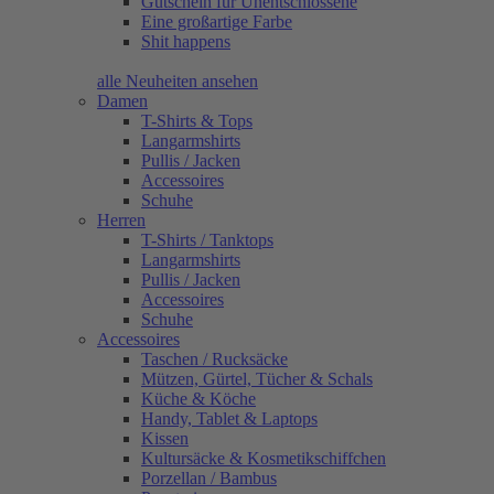
Gutschein für Unentschlossene
Eine großartige Farbe
Shit happens
alle Neuheiten ansehen
Damen
T-Shirts & Tops
Langarmshirts
Pullis / Jacken
Accessoires
Schuhe
Herren
T-Shirts / Tanktops
Langarmshirts
Pullis / Jacken
Accessoires
Schuhe
Accessoires
Taschen / Rucksäcke
Mützen, Gürtel, Tücher & Schals
Küche & Köche
Handy, Tablet & Laptops
Kissen
Kultursäcke & Kosmetikschiffchen
Porzellan / Bambus