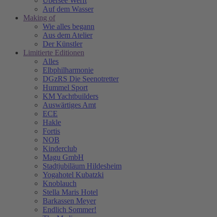
Übersee Werft
Auf dem Wasser
Making of
Wie alles begann
Aus dem Atelier
Der Künstler
Limitierte Editionen
Alles
Elbphilharmonie
DGzRS Die Seenotretter
Hummel Sport
KM Yachtbuilders
Auswärtiges Amt
ECE
Hakle
Fortis
NOB
Kinderclub
Magu GmbH
Stadtjubiläum Hildesheim
Yogahotel Kubatzki
Knoblauch
Stella Maris Hotel
Barkassen Meyer
Endlich Sommer!