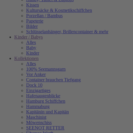
Kissen
Kultursäcke & Kosmetikschiffchen
Porzellan / Bambus
Papeterie
Bilder
Schlüsselanhänger, Brillencontainer & mehr
Kinder / Babys
Alles
Baby
Kinder
Kollektionen
Alles
100% Seemannsgarn
Vor Anker
Container brauchen Tiefgang
Dock 10
Einzigartiges
Hafenaugen­blicke
Hamburg Schiffchen
Hammaburg
Kapitänin und Kapitän
Maschinist
Möwenschiss
SEENOT RETTER