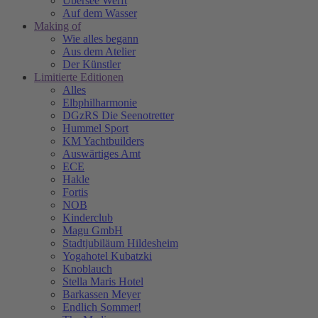
Übersee Werft
Auf dem Wasser
Making of
Wie alles begann
Aus dem Atelier
Der Künstler
Limitierte Editionen
Alles
Elbphilharmonie
DGzRS Die Seenotretter
Hummel Sport
KM Yachtbuilders
Auswärtiges Amt
ECE
Hakle
Fortis
NOB
Kinderclub
Magu GmbH
Stadtjubiläum Hildesheim
Yogahotel Kubatzki
Knoblauch
Stella Maris Hotel
Barkassen Meyer
Endlich Sommer!