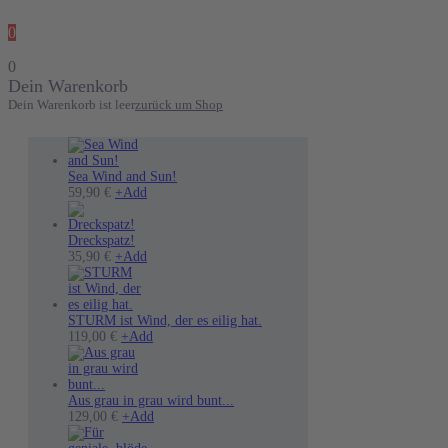
0
0
Dein Warenkorb
Dein Warenkorb ist leer
zurück um Shop
Sea Wind and Sun!
Dieses
59,90
€
+
Add
Produkt
weist
mehrere
Dreckspatz!
Varianten
Dieses
35,90
€
+
Add
auf.
Produkt
Die
weist
Optionen
mehrere
können
Varianten
STURM ist Wind, der es eilig hat.
auf
auf.
Dieses
119,00
€
+
Add
der
Die
Produkt
Produktseite
Optionen
weist
gewählt
können
mehrere
werden
auf
Varianten
Aus grau in grau wird bunt...
der
auf.
Dieses
129,00
€
+
Add
Produktseite
Die
Produkt
gewählt
Optionen
weist