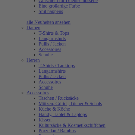
Gutschein für Unentschlossene
Eine großartige Farbe
Shit happens
alle Neuheiten ansehen
Damen
T-Shirts & Tops
Langarmshirts
Pullis / Jacken
Accessoires
Schuhe
Herren
T-Shirts / Tanktops
Langarmshirts
Pullis / Jacken
Accessoires
Schuhe
Accessoires
Taschen / Rucksäcke
Mützen, Gürtel, Tücher & Schals
Küche & Köche
Handy, Tablet & Laptops
Kissen
Kultursäcke & Kosmetikschiffchen
Porzellan / Bambus