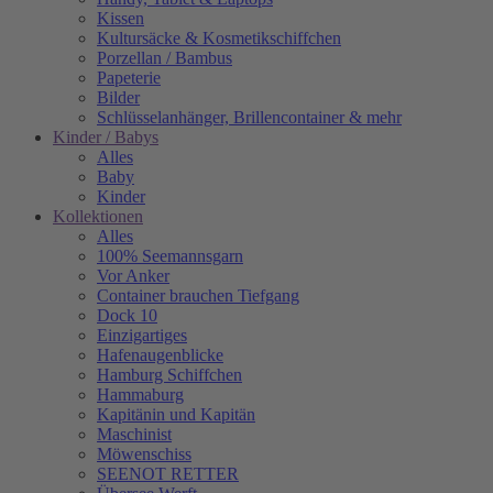
Kissen
Kultursäcke & Kosmetikschiffchen
Porzellan / Bambus
Papeterie
Bilder
Schlüsselanhänger, Brillencontainer & mehr
Kinder / Babys
Alles
Baby
Kinder
Kollektionen
Alles
100% Seemannsgarn
Vor Anker
Container brauchen Tiefgang
Dock 10
Einzigartiges
Hafenaugen­blicke
Hamburg Schiffchen
Hammaburg
Kapitänin und Kapitän
Maschinist
Möwenschiss
SEENOT RETTER