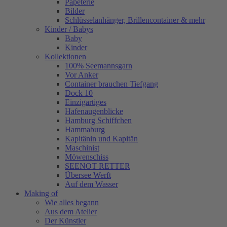
Papeterie
Bilder
Schlüsselanhänger, Brillencontainer & mehr
Kinder / Babys
Baby
Kinder
Kollektionen
100% Seemannsgarn
Vor Anker
Container brauchen Tiefgang
Dock 10
Einzigartiges
Hafenaugen­blicke
Hamburg Schiffchen
Hammaburg
Kapitänin und Kapitän
Maschinist
Möwenschiss
SEENOT RETTER
Übersee Werft
Auf dem Wasser
Making of
Wie alles begann
Aus dem Atelier
Der Künstler