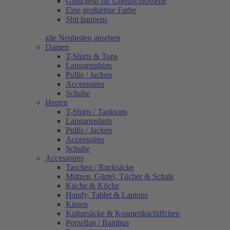
Gutschein für Unentschlossene
Eine großartige Farbe
Shit happens
alle Neuheiten ansehen
Damen
T-Shirts & Tops
Langarmshirts
Pullis / Jacken
Accessoires
Schuhe
Herren
T-Shirts / Tanktops
Langarmshirts
Pullis / Jacken
Accessoires
Schuhe
Accessoires
Taschen / Rucksäcke
Mützen, Gürtel, Tücher & Schals
Küche & Köche
Handy, Tablet & Laptops
Kissen
Kultursäcke & Kosmetikschiffchen
Porzellan / Bambus