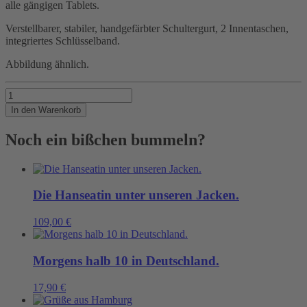
alle gängigen Tablets.
Verstellbarer, stabiler, handgefärbter Schultergurt, 2 Innentaschen,
integriertes Schlüsselband.
Abbildung ähnlich.
Praktischer
Begleiter
In den Warenkorb
an
der
Noch ein bißchen bummeln?
Hafenkante
Menge
Die Hanseatin unter unseren Jacken.
109,00
€
Morgens halb 10 in Deutschland.
17,90
€