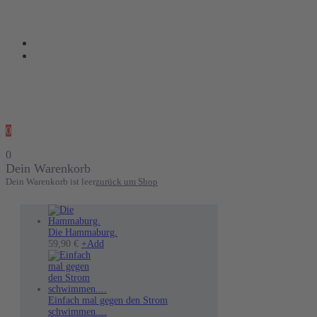
0
0
Dein Warenkorb
Dein Warenkorb ist leer
zurück um Shop
Die Hammaburg.
Dieses
59,90
€
+
Add
Produkt
weist
mehrere
Varianten
auf.
Einfach mal gegen den Strom
Die
schwimmen....