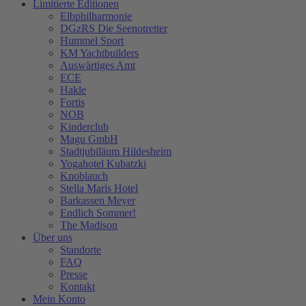
Limitierte Editionen
Elbphilharmonie
DGzRS Die Seenotretter
Hummel Sport
KM Yachtbuilders
Auswärtiges Amt
ECE
Hakle
Fortis
NOB
Kinderclub
Magu GmbH
Stadtjubiläum Hildesheim
Yogahotel Kubatzki
Knoblauch
Stella Maris Hotel
Barkassen Meyer
Endlich Sommer!
The Madison
Über uns
Standorte
FAQ
Presse
Kontakt
Mein Konto