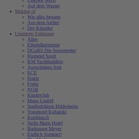
Übersee Werft
Auf dem Wasser
Making of
Wie alles begann
Aus dem Atelier
Der Künstler
Limitierte Editionen
Alles
Elbphilharmonie
DGzRS Die Seenotretter
Hummel Sport
KM Yachtbuilders
Auswärtiges Amt
ECE
Hakle
Fortis
NOB
Kinderclub
Magu GmbH
Stadtjubiläum Hildesheim
Yogahotel Kubatzki
Knoblauch
Stella Maris Hotel
Barkassen Meyer
Endlich Sommer!