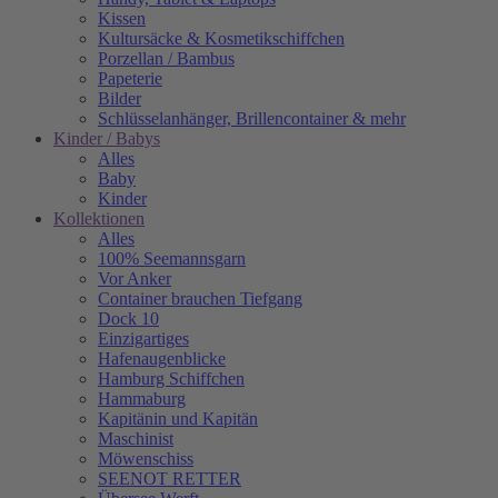
Kissen
Kultursäcke & Kosmetikschiffchen
Porzellan / Bambus
Papeterie
Bilder
Schlüsselanhänger, Brillencontainer & mehr
Kinder / Babys
Alles
Baby
Kinder
Kollektionen
Alles
100% Seemannsgarn
Vor Anker
Container brauchen Tiefgang
Dock 10
Einzigartiges
Hafenaugen­blicke
Hamburg Schiffchen
Hammaburg
Kapitänin und Kapitän
Maschinist
Möwenschiss
SEENOT RETTER