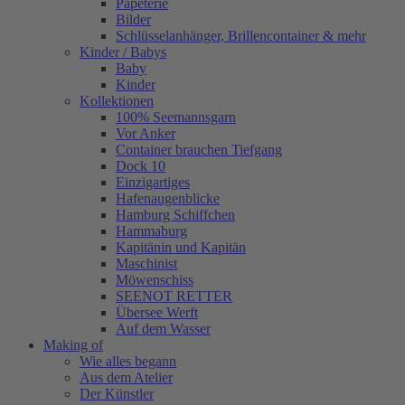
Papeterie
Bilder
Schlüsselanhänger, Brillencontainer & mehr
Kinder / Babys
Baby
Kinder
Kollektionen
100% Seemannsgarn
Vor Anker
Container brauchen Tiefgang
Dock 10
Einzigartiges
Hafenaugen­blicke
Hamburg Schiffchen
Hammaburg
Kapitänin und Kapitän
Maschinist
Möwenschiss
SEENOT RETTER
Übersee Werft
Auf dem Wasser
Making of
Wie alles begann
Aus dem Atelier
Der Künstler