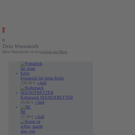
0
0
Dein Warenkorb
Dein Warenkorb ist leer
zurück um Shop
Feinstrick für feine Kerls
Dieses
109,00
€
+
Add
Produkt
weist
mehrere
Kultursack SEENOTRETTER
Varianten
69,00
€
+
Add
auf.
Die
BE
Optionen
12,90
€
+
Add
können
auf
der