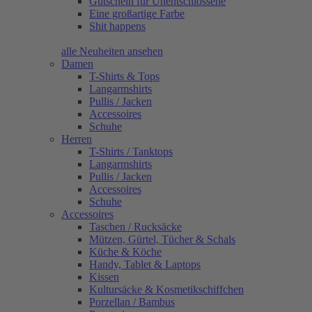
Gutschein für Unentschlossene
Eine großartige Farbe
Shit happens
alle Neuheiten ansehen
Damen
T-Shirts & Tops
Langarmshirts
Pullis / Jacken
Accessoires
Schuhe
Herren
T-Shirts / Tanktops
Langarmshirts
Pullis / Jacken
Accessoires
Schuhe
Accessoires
Taschen / Rucksäcke
Mützen, Gürtel, Tücher & Schals
Küche & Köche
Handy, Tablet & Laptops
Kissen
Kultursäcke & Kosmetikschiffchen
Porzellan / Bambus