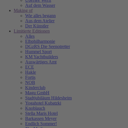
Übersee Werft
Auf dem Wasser
Making of
Wie alles begann
Aus dem Atelier
Der Künstler
Limitierte Editionen
Alles
Elbphilharmonie
DGzRS Die Seenotretter
Hummel Sport
KM Yachtbuilders
Auswärtiges Amt
ECE
Hakle
Fortis
NOB
Kinderclub
Magu GmbH
Stadtjubiläum Hildesheim
Yogahotel Kubatzki
Knoblauch
Stella Maris Hotel
Barkassen Meyer
Endlich Sommer!