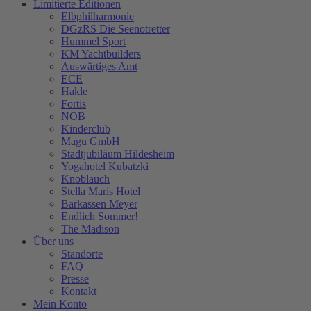
Limitierte Editionen
Elbphilharmonie
DGzRS Die Seenotretter
Hummel Sport
KM Yachtbuilders
Auswärtiges Amt
ECE
Hakle
Fortis
NOB
Kinderclub
Magu GmbH
Stadtjubiläum Hildesheim
Yogahotel Kubatzki
Knoblauch
Stella Maris Hotel
Barkassen Meyer
Endlich Sommer!
The Madison
Über uns
Standorte
FAQ
Presse
Kontakt
Mein Konto