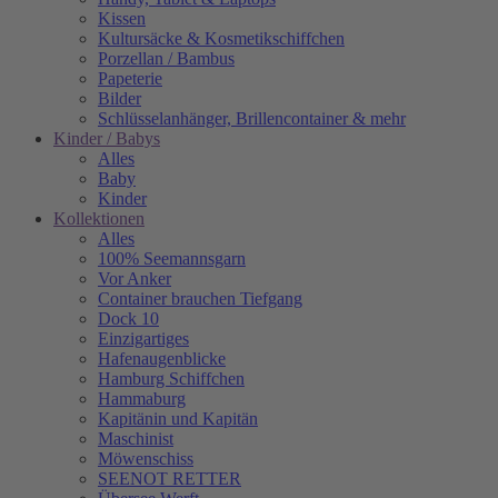
Kissen
Kultursäcke & Kosmetikschiffchen
Porzellan / Bambus
Papeterie
Bilder
Schlüsselanhänger, Brillencontainer & mehr
Kinder / Babys
Alles
Baby
Kinder
Kollektionen
Alles
100% Seemannsgarn
Vor Anker
Container brauchen Tiefgang
Dock 10
Einzigartiges
Hafenaugen­blicke
Hamburg Schiffchen
Hammaburg
Kapitänin und Kapitän
Maschinist
Möwenschiss
SEENOT RETTER