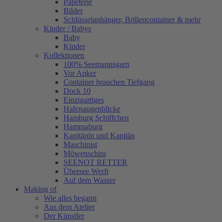
Papeterie
Bilder
Schlüsselanhänger, Brillencontainer & mehr
Kinder / Babys
Baby
Kinder
Kollektionen
100% Seemannsgarn
Vor Anker
Container brauchen Tiefgang
Dock 10
Einzigartiges
Hafenaugen­blicke
Hamburg Schiffchen
Hammaburg
Kapitänin und Kapitän
Maschinist
Möwenschiss
SEENOT RETTER
Übersee Werft
Auf dem Wasser
Making of
Wie alles begann
Aus dem Atelier
Der Künstler