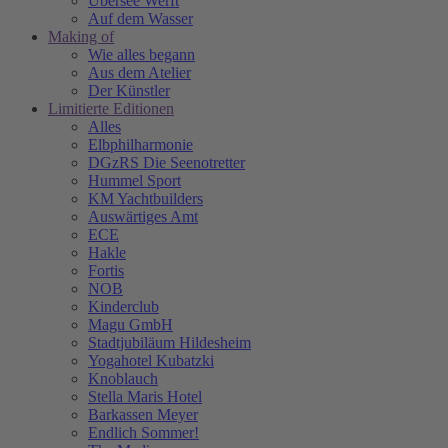
Übersee Werft
Auf dem Wasser
Making of
Wie alles begann
Aus dem Atelier
Der Künstler
Limitierte Editionen
Alles
Elbphilharmonie
DGzRS Die Seenotretter
Hummel Sport
KM Yachtbuilders
Auswärtiges Amt
ECE
Hakle
Fortis
NOB
Kinderclub
Magu GmbH
Stadtjubiläum Hildesheim
Yogahotel Kubatzki
Knoblauch
Stella Maris Hotel
Barkassen Meyer
Endlich Sommer!