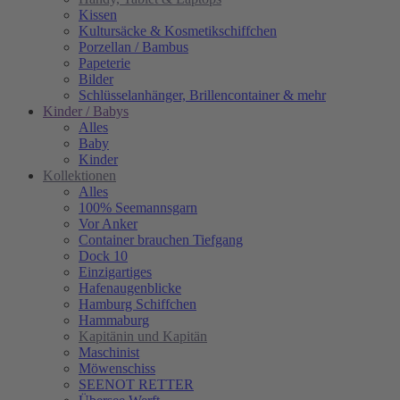
Kissen
Kultursäcke & Kosmetikschiffchen
Porzellan / Bambus
Papeterie
Bilder
Schlüsselanhänger, Brillencontainer & mehr
Kinder / Babys
Alles
Baby
Kinder
Kollektionen
Alles
100% Seemannsgarn
Vor Anker
Container brauchen Tiefgang
Dock 10
Einzigartiges
Hafenaugen­blicke
Hamburg Schiffchen
Hammaburg
Kapitänin und Kapitän
Maschinist
Möwenschiss
SEENOT RETTER