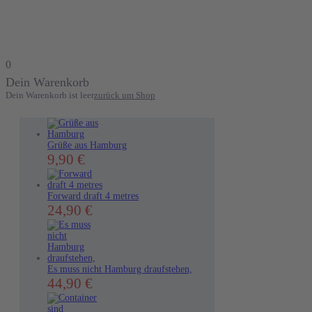
0
Dein Warenkorb
Dein Warenkorb ist leer
zurück um Shop
Grüße aus Hamburg
9,90
€
Forward draft 4 metres
Dieses
24,90
€
Produkt
weist
mehrere
Varianten
auf.
Es muss nicht Hamburg draufstehen,
Die
Dieses
44,90
€
Optionen
Produkt
können
weist
auf