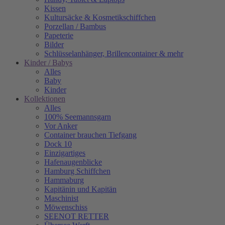
Kissen
Kultursäcke & Kosmetikschiffchen
Porzellan / Bambus
Papeterie
Bilder
Schlüsselanhänger, Brillencontainer & mehr
Kinder / Babys
Alles
Baby
Kinder
Kollektionen
Alles
100% Seemannsgarn
Vor Anker
Container brauchen Tiefgang
Dock 10
Einzigartiges
Hafenaugen­blicke
Hamburg Schiffchen
Hammaburg
Kapitänin und Kapitän
Maschinist
Möwenschiss
SEENOT RETTER