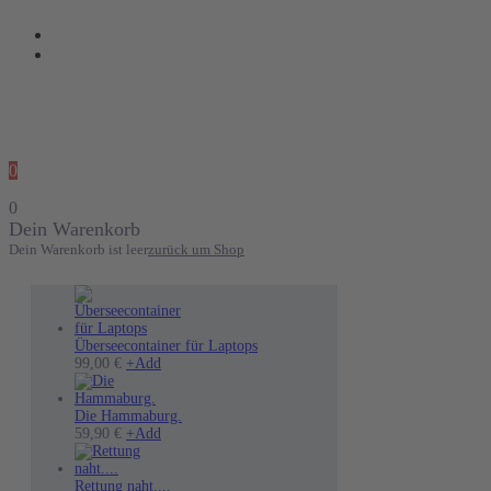
0
0
Dein Warenkorb
Dein Warenkorb ist leer
zurück um Shop
Überseecontainer für Laptops
Dieses
99,00
€
+
Add
Produkt
weist
mehrere
Die Hammaburg.
Varianten
Dieses
59,90
€
+
Add
auf.
Produkt
Die
weist
Optionen
mehrere
Rettung naht....