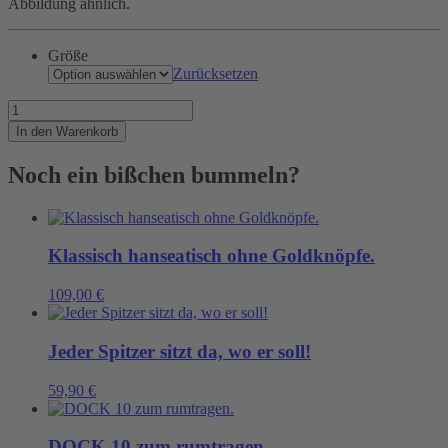
Abbildung ähnlich.
Größe
Zurücksetzen
Ein
Papierboot
In den Warenkorb
ist
ein
Noch ein bißchen bummeln?
Symbol
dafür,
Menge
Klassisch hanseatisch ohne Goldknöpfe.
109,00
€
Jeder Spitzer sitzt da, wo er soll!
59,90
€
DOCK 10 zum rumtragen.