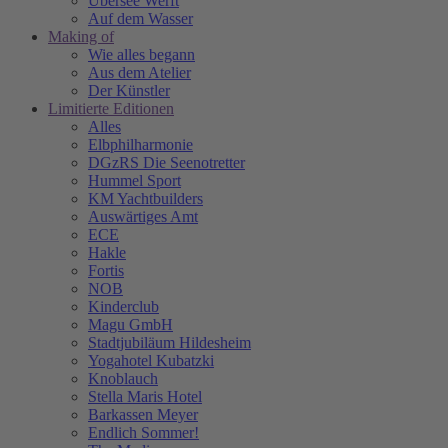
Übersee Werft
Auf dem Wasser
Making of
Wie alles begann
Aus dem Atelier
Der Künstler
Limitierte Editionen
Alles
Elbphilharmonie
DGzRS Die Seenotretter
Hummel Sport
KM Yachtbuilders
Auswärtiges Amt
ECE
Hakle
Fortis
NOB
Kinderclub
Magu GmbH
Stadtjubiläum Hildesheim
Yogahotel Kubatzki
Knoblauch
Stella Maris Hotel
Barkassen Meyer
Endlich Sommer!