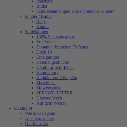
Papeterie
Bilder
Schlüsselanhänger, Brillencontainer & mehr
Kinder / Babys
Baby
Kinder
Kollektionen
100% Seemannsgarn
Vor Anker
Container brauchen Tiefgang
Dock 10
Einzigartiges
Hafenaugen­blicke
Hamburg Schiffchen
Hammaburg
Kapitänin und Kapitän
Maschinist
Möwenschiss
SEENOT RETTER
Übersee Werft
Auf dem Wasser
Making of
Wie alles begann
Aus dem Atelier
Der Künstler