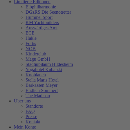
Limitierte Editionen
Elbphilharmonie
DGzRS Die Seenotretter
Hummel Sport
KM Yachtbuilders
Auswärtiges Amt
ECE
Hakle
Fortis
NOB
Kinderclub
Magu GmbH
Stadtjubiläum Hildesheim
Yogahotel Kubatzki
Knoblauch
Stella Maris Hotel
Barkassen Meyer
Endlich Sommer!
The Madison
Über uns
Standorte
FAQ
Presse
Kontakt
Mein Konto