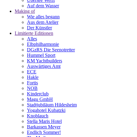
Übersee Werft
Auf dem Wasser
Making of
Wie alles begann
Aus dem Atelier
Der Künstler
Limitierte Editionen
Alles
Elbphilharmonie
DGzRS Die Seenotretter
Hummel Sport
KM Yachtbuilders
Auswärtiges Amt
ECE
Hakle
Fortis
NOB
Kinderclub
Magu GmbH
Stadtjubiläum Hildesheim
Yogahotel Kubatzki
Knoblauch
Stella Maris Hotel
Barkassen Meyer
Endlich Sommer!