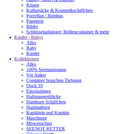
Kissen
Kultursäcke & Kosmetikschiffchen
Porzellan / Bambus
Papeterie
Bilder
Schlüsselanhänger, Brillencontainer & mehr
Kinder / Babys
Alles
Baby
Kinder
Kollektionen
Alles
100% Seemannsgarn
Vor Anker
Container brauchen Tiefgang
Dock 10
Einzigartiges
Hafenaugen­blicke
Hamburg Schiffchen
Hammaburg
Kapitänin und Kapitän
Maschinist
Möwenschiss
SEENOT RETTER