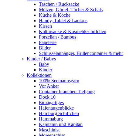
Taschen / Rucksäcke
Mützen, Gürtel, Tücher & Schals
Küche & Köche
Handy, Tablet & Laptops
Kissen
Kultursäcke & Kosmetikschiffchen
Porzellan / Bambus
Papeterie
Bilder
Schlüsselanhänger, Brillencontainer & mehr
Kinder / Babys
Baby
Kinder
Kollektionen
100% Seemannsgarn
Vor Anker
Container brauchen Tiefgang
Dock 10
Einzigartiges
Hafenaugen­blicke
Hamburg Schiffchen
Hammaburg
Kapitänin und Kapitän
Maschinist
Möwenschiss