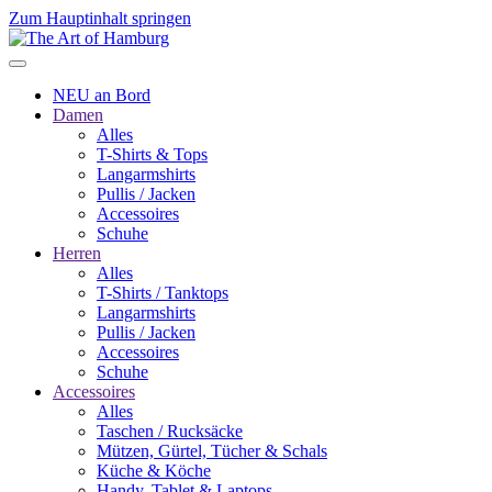
Zum Hauptinhalt springen
NEU an Bord
Damen
Alles
T-Shirts & Tops
Langarmshirts
Pullis / Jacken
Accessoires
Schuhe
Herren
Alles
T-Shirts / Tanktops
Langarmshirts
Pullis / Jacken
Accessoires
Schuhe
Accessoires
Alles
Taschen / Rucksäcke
Mützen, Gürtel, Tücher & Schals
Küche & Köche
Handy, Tablet & Laptops