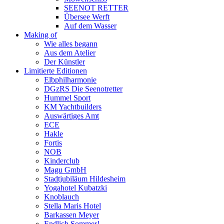
SEENOT RETTER
Übersee Werft
Auf dem Wasser
Making of
Wie alles begann
Aus dem Atelier
Der Künstler
Limitierte Editionen
Elbphilharmonie
DGzRS Die Seenotretter
Hummel Sport
KM Yachtbuilders
Auswärtiges Amt
ECE
Hakle
Fortis
NOB
Kinderclub
Magu GmbH
Stadtjubiläum Hildesheim
Yogahotel Kubatzki
Knoblauch
Stella Maris Hotel
Barkassen Meyer
Endlich Sommer!