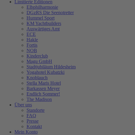
Limitierte Editionen
Elbphilharmonie
DGzRS Die Seenotretter
Hummel Sport
KM Yachtbuilders
Auswärtiges Amt
ECE
Hakle
Fortis
NOB
Kinderclub
Magu GmbH
Stadtjubiläum Hildesheim
Yogahotel Kubatzki
Knoblauch
Stella Maris Hotel
Barkassen Meyer
Endlich Sommer!
The Madison
Über uns
Standorte
FAQ
Presse
Kontakt
Mein Konto