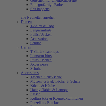
Gutschein für Unentschlossene
Eine großartige Farbe
Shit happens
alle Neuheiten ansehen
Damen
T-Shirts & Tops
Langarmshirts
Pullis / Jacken
Accessoires
Schuhe
Herren
T-Shirts / Tanktops
Langarmshirts
Pullis / Jacken
Accessoires
Schuhe
Accessoires
Taschen / Rucksäcke
Mützen, Gürtel, Tücher & Schals
Küche & Köche
Handy, Tablet & Laptops
Kissen
Kultursäcke & Kosmetikschiffchen
Porzellan / Bambus