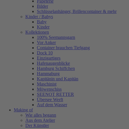
Papeterie
Bilder
Schlüsselanhänger, Brillencontainer & mehr
Kinder / Babys
Baby
Kinder
Kollektionen
100% Seemannsgarn
Vor Anker
Container brauchen Tiefgang
Dock 10
Einzigartiges
Hafenaugen­blicke
Hamburg Schiffchen
Hammaburg
Kapitänin und Kapitän
Maschinist
Möwenschiss
SEENOT RETTER
Übersee Werft
Auf dem Wasser
Making of
Wie alles begann
Aus dem Atelier
Der Künstler