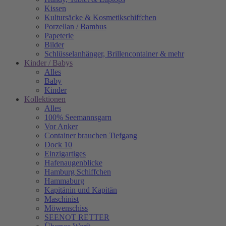
Kissen
Kultursäcke & Kosmetikschiffchen
Porzellan / Bambus
Papeterie
Bilder
Schlüsselanhänger, Brillencontainer & mehr
Kinder / Babys
Alles
Baby
Kinder
Kollektionen
Alles
100% Seemannsgarn
Vor Anker
Container brauchen Tiefgang
Dock 10
Einzigartiges
Hafenaugen­blicke
Hamburg Schiffchen
Hammaburg
Kapitänin und Kapitän
Maschinist
Möwenschiss
SEENOT RETTER