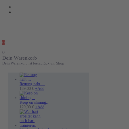
0
0
Dein Warenkorb
Dein Warenkorb ist leer
zurück um Shop
Rettung naht....
Dieses
189,00
€
+
Add
Produkt
weist
mehrere
Keep on shining...
Varianten
Dieses
129,00
€
+
Add
auf.
Produkt
Die
weist
Optionen
mehrere
können
Varianten